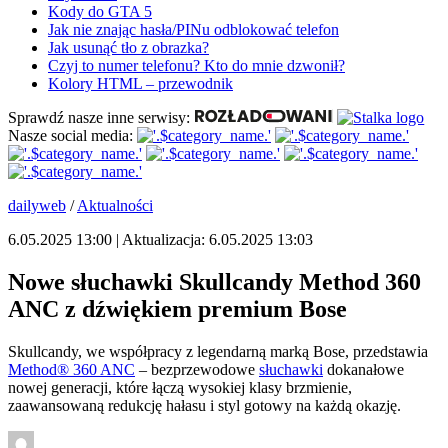
Kody do GTA 5
Jak nie znając hasła/PINu odblokować telefon
Jak usunąć tło z obrazka?
Czyj to numer telefonu? Kto do mnie dzwonił?
Kolory HTML – przewodnik
Sprawdź nasze inne serwisy:
Nasze social media:
dailyweb
/
Aktualności
6.05.2025 13:00 | Aktualizacja: 6.05.2025 13:03
Nowe słuchawki Skullcandy Method 360
ANC z dźwiękiem premium Bose
Skullcandy, we współpracy z legendarną marką Bose, przedstawia
Method® 360 ANC
– bezprzewodowe
słuchawki
dokanałowe
nowej generacji, które łączą wysokiej klasy brzmienie,
zaawansowaną redukcję hałasu i styl gotowy na każdą okazję.