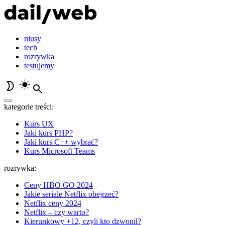
niusy
tech
rozrywka
testujemy
kategorie treści:
Kurs UX
Jaki kurs PHP?
Jaki kurs C++ wybrać?
Kurs Microsoft Teams
rozrywka:
Ceny HBO GO 2024
Jakie seriale Netflix obejrzeć?
Netflix ceny 2024
Netflix – czy warto?
Kierunkowy +12, czyli kto dzwonił?