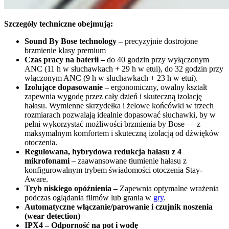
Szczegóły techniczne obejmują:
Sound By Bose technology –
precyzyjnie dostrojone
brzmienie klasy premium
Czas pracy na baterii –
do 40 godzin przy wyłączonym
ANC (11 h w słuchawkach + 29 h w etui), do 32 godzin przy
włączonym ANC (9 h w słuchawkach + 23 h w etui).
Izolujące dopasowanie –
ergonomiczny, owalny kształt
zapewnia wygodę przez cały dzień i skuteczną izolację
hałasu. Wymienne skrzydełka i żelowe końcówki w trzech
rozmiarach pozwalają idealnie dopasować słuchawki, by w
pełni wykorzystać możliwości brzmienia by Bose — z
maksymalnym komfortem i skuteczną izolacją od dźwięków
otoczenia.
Regulowana, hybrydowa redukcja hałasu z 4
mikrofonami –
zaawansowane tłumienie hałasu z
konfigurowalnym trybem świadomości otoczenia Stay-
Aware.
Tryb niskiego opóźnienia –
Zapewnia optymalne wrażenia
podczas oglądania filmów lub grania w
gry
.
Automatyczne włączanie/parowanie i czujnik noszenia
(wear detection)
IPX4
– Odporność na pot i wodę