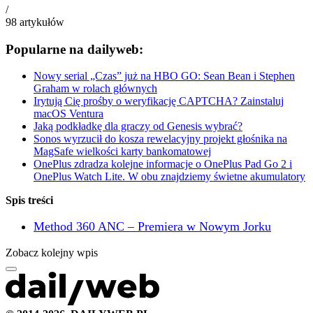
/
98
artykułów
Popularne na dailyweb:
Nowy serial „Czas” już na HBO GO: Sean Bean i Stephen
Graham w rolach głównych
Irytują Cię prośby o weryfikację CAPTCHA? Zainstaluj
macOS Ventura
Jaką podkładkę dla graczy od Genesis wybrać?
Sonos wyrzucił do kosza rewelacyjny projekt głośnika na
MagSafe wielkości karty bankomatowej
OnePlus zdradza kolejne informacje o OnePlus Pad Go 2 i
OnePlus Watch Lite. W obu znajdziemy świetne akumulatory
Spis treści
Method 360 ANC – Premiera w Nowym Jorku
Zobacz kolejny wpis