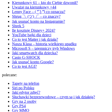
Kierunkowy 61 – kto do Ciebie dzwonił?
Uważaj na kierunkowy +44
Lenny Face – ( ͡° ͜ʖ ͡°) co oznacza?
Shrug ¯\_(ツ)_/¯ – co znaczy?
Jak usunąć konto na Instagramie?
Shrek 5
Ile kosztuje Disney+ 2024?
YouTube bajki dla dzieci
Co to jest Matter i jak działa?
Nasza Klasa – historia wielkiego upadku
Microsoft S – tajemniczy tryb Windows
Jaki smartwatch dla dziecka?
Casio G-SHOCK
Jak usunąć konto Google?
Co to jest AGI?
polecane:
Tapety na telefon
Siri po Polsku
Jaki edytor zdjęć?
Słuchawki bezprzewodowe – czym są i jak działają?
Gry na 2 osoby
Gry PS4
Gry MMO