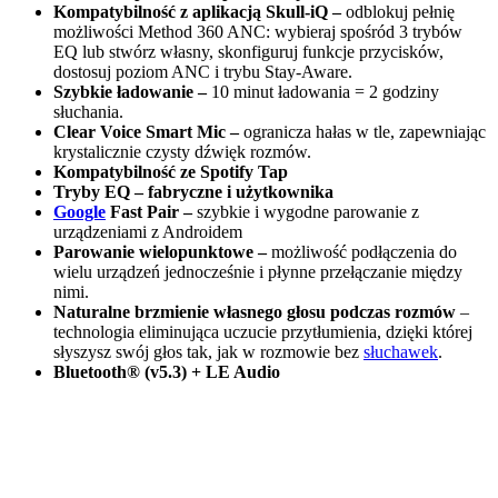
Kompatybilność z aplikacją Skull-iQ –
odblokuj pełnię
możliwości Method 360 ANC: wybieraj spośród 3 trybów
EQ lub stwórz własny, skonfiguruj funkcje przycisków,
dostosuj poziom ANC i trybu Stay-Aware.
Szybkie ładowanie –
10 minut ładowania = 2 godziny
słuchania.
Clear Voice Smart Mic –
ogranicza hałas w tle, zapewniając
krystalicznie czysty dźwięk rozmów.
Kompatybilność ze Spotify Tap
Tryby EQ – fabryczne i użytkownika
Google
Fast Pair
–
szybkie i wygodne parowanie z
urządzeniami z Androidem
Parowanie wielopunktowe –
możliwość podłączenia do
wielu urządzeń jednocześnie i płynne przełączanie między
nimi.
Naturalne brzmienie własnego głosu podczas rozmów
–
technologia eliminująca uczucie przytłumienia, dzięki której
słyszysz swój głos tak, jak w rozmowie bez
słuchawek
.
Bluetooth® (v5.3) + LE Audio