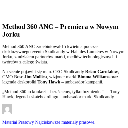
Method 360 ANC – Premiera w Nowym
Jorku
Method 360 ANC zadebiutował 15 kwietnia podczas
ekskluzywnego eventu Skullcandy w Hall des Lumières w Nowym
Jorku, z udziałem partnerów marki, mediów technologicznych i
twórców z całego świata.
Na scenie pojawili się m.in. CEO Skullcandy
Brian Garofalow
,
CMO Bose
Jim Mollica
, wizjoner marki
Bimma Williams
oraz
legenda deskorolki
Tony Hawk
– ambasador kampanii.
„Method 360 to konkret – bez ściemy, tylko brzmienie.” — Tony
Hawk, legenda skateboardingu i ambasador marki Skullcandy.
Materiał Prasowy
Najciekawsze materiały prasowe.