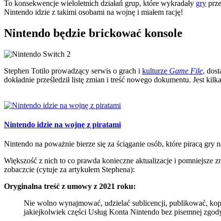
To konsekwencje wieloletnich działań grup, które wykradały
gry
prze
Nintendo idzie z takimi osobami na wojnę i miałem rację!
Nintendo będzie brickować konsole
Stephen Totilo prowadzący serwis o grach i
kulturze
Game File
, dos
dokładnie prześledził listę zmian i treść nowego dokumentu. Jest kilk
Nintendo idzie na wojnę z piratami
Nintendo na poważnie bierze się za ściąganie osób, które piracą gry
Większość z nich to co prawda konieczne aktualizacje i pomniejsze zmi
zobaczcie (cytuje za artykułem Stephena):
Oryginalna treść z umowy z 2021 roku:
Nie wolno wynajmować, udzielać sublicencji, publikować, ko
jakiejkolwiek części Usług Konta Nintendo bez pisemnej zgod