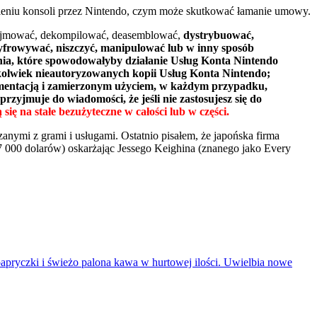
gleniu konsoli przez Nintendo, czym może skutkować łamanie umowy.
ynajmować, dekompilować, deasemblować,
dystrybuować,
yfrowywać, niszczyć, manipulować lub w inny sposób
nia, które spowodowałyby działanie Usług Konta Nintendo
hkolwiek nieautoryzowanych kopii Usług Konta Nintendo;
kumentacją i zamierzonym użyciem, w każdym przypadku,
rzyjmuje do wiadomości, że jeśli nie zastosujesz się do
ę na stałe bezużyteczne w całości lub w części.
anymi z grami i usługami. Ostatnio pisałem, że japońska firma
7 000 dolarów) oskarżając Jessego Keighina (znanego jako Every
apryczki i świeżo palona kawa w hurtowej ilości. Uwielbia nowe