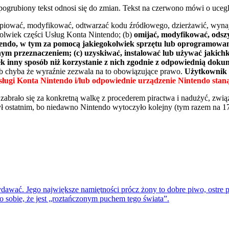
 pogrubiony tekst odnosi się do zmian. Tekst na czerwono mówi o uce
, kopiować, modyfikować, odtwarzać kodu źródłowego, dzierżawić, w
kolwiek części Usług Konta Nintendo; (b)
omijać, modyfikować, odsz
ntendo, w tym za pomocą jakiegokolwiek sprzętu lub oprogramowa
onym przeznaczeniem; (c) uzyskiwać, instalować lub używać jakic
ek inny sposób niż korzystanie z nich zgodnie z odpowiednią do
b chyba że wyraźnie zezwala na to obowiązujące prawo.
Użytkownik p
gi Konta Nintendo i/lub odpowiednie urządzenie Nintendo staną si
abrało się za konkretną walkę z procederem piractwa i nadużyć, związ
ył ostatnim, bo niedawno Nintendo wytoczyło kolejny (tym razem na 1
awać. Jego największe namiętności prócz żony to dobre piwo, ostre p
 o sobie, że jest „roztańczonym puchem tego świata”.