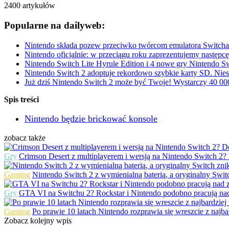
2400
artykułów
Popularne na dailyweb:
Nintendo składa pozew przeciwko twórcom emulatora Switcha.
Nintendo oficjalnie: w przeciągu roku zaprezentujemy następc
Nintendo Switch Lite Hyrule Edition i 4 nowe gry Nintendo Sw
Nintendo Switch 2 adoptuje rekordowo szybkie karty SD. Nies
Już dziś Nintendo Switch 2 może być Twoje! Wystarczy 40 00
Spis treści
Nintendo będzie brickować konsole
zobacz także
Gry
Crimson Desert z multiplayerem i wersją na Nintendo Switch 2? 
Gaming
Nintendo Switch 2 z wymienialną baterią, a oryginalny Switch
Gry
GTA VI na Switchu 2? Rockstar i Nintendo podobno pracują na
Gaming
Po prawie 10 latach Nintendo rozprawia się wreszcie z naj
Zobacz kolejny wpis