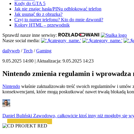
Kody do GTA 5
Jak nie znając hasła/PINu odblokować telefon
Jak usunąć tło z obrazka?
Czyj to numer telefonu? Kto do mnie dzwonił?
Kolory HTML – przewodnik
Sprawdź nasze inne serwisy:
Nasze social media:
dailyweb
/
Tech
/
Gaming
9.05.2025 14:00 | Aktualizacja: 9.05.2025 14:23
Nintendo zmienia regulamin i wprowadza 
Nintendo
właśnie zaktualizowało treść swoich regulaminów i umów z
konsekwencjami, które mogą poskutkować nawet trwałą blokadą kons
Daniel Buliński
Zawodowo, całkowicie ktoś inny niż mogłoby się wyd