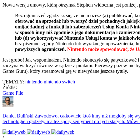
Nowa wersja umowy, którą otrzymał Stephen widoczna jest poniżej,
Bez ograniczeń zgadzasz się, że nie możesz (a) publikować
oferować na sprzedaż lub tworzyć dzieł pochodnych
jakiej
omijać żadnej z funkcji lub zabezpieczeń Usług Konta Ni
w sposób inny niż zgodnie z jego dokumentacją i zamierz
lub (d) wykorzystywać Nintendo Usługi konta w jakikolwi
bez pisemnej zgody Nintendo lub wyraźnego upoważnienia, lu
powyższych ograniczeń,
Nintendo może spowodować, że Usłu
Jest grubo! Jak wspominałem, Nintendo skończyło się patyczkować i z
zaczyna walczyć również w sądzie z piratami. Pierwszy pozew nie b
Game Guru), który streamował grę w niewydane jeszcze tytuły.
TEMATY:
nintendo
nintendo switch
Źródła:
Game File
Daniel Buliński
Zawodowo, całkowicie ktoś inny niż mogłoby się wyd
technologie i gadżety, ma też spory sentyment do tych starych. Mówi
/