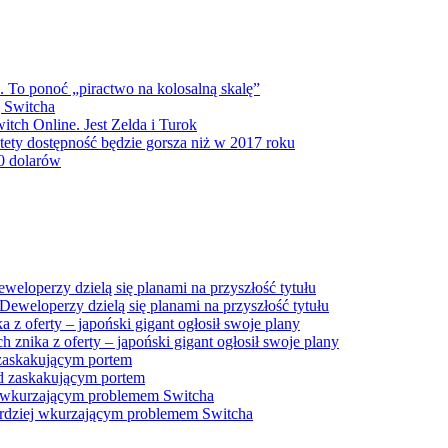
 To ponoć „piractwo na kolosalną skalę”
ę Switcha
itch Online. Jest Zelda i Turok
tety dostępność będzie gorsza niż w 2017 roku
0 dolarów
Deweloperzy dzielą się planami na przyszłość tytułu
 znika z oferty – japoński gigant ogłosił swoje plany
d zaskakującym portem
bardziej wkurzającym problemem Switcha