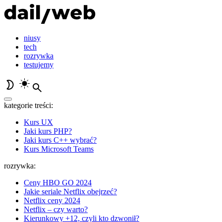
niusy
tech
rozrywka
testujemy
kategorie treści:
Kurs UX
Jaki kurs PHP?
Jaki kurs C++ wybrać?
Kurs Microsoft Teams
rozrywka:
Ceny HBO GO 2024
Jakie seriale Netflix obejrzeć?
Netflix ceny 2024
Netflix – czy warto?
Kierunkowy +12, czyli kto dzwonił?