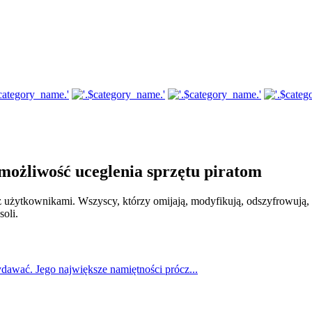
możliwość uceglenia sprzętu piratom
 użytkownikami. Wszyscy, którzy omijają, modyfikują, odszyfrowują, 
oli.
awać. Jego największe namiętności prócz...