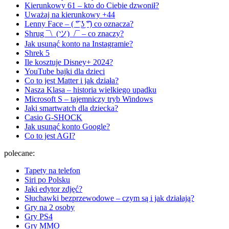
Kierunkowy 61 – kto do Ciebie dzwonił?
Uważaj na kierunkowy +44
Lenny Face – ( ͡° ͜ʖ ͡°) co oznacza?
Shrug ¯\_(ツ)_/¯ – co znaczy?
Jak usunąć konto na Instagramie?
Shrek 5
Ile kosztuje Disney+ 2024?
YouTube bajki dla dzieci
Co to jest Matter i jak działa?
Nasza Klasa – historia wielkiego upadku
Microsoft S – tajemniczy tryb Windows
Jaki smartwatch dla dziecka?
Casio G-SHOCK
Jak usunąć konto Google?
Co to jest AGI?
polecane:
Tapety na telefon
Siri po Polsku
Jaki edytor zdjęć?
Słuchawki bezprzewodowe – czym są i jak działają?
Gry na 2 osoby
Gry PS4
Gry MMO