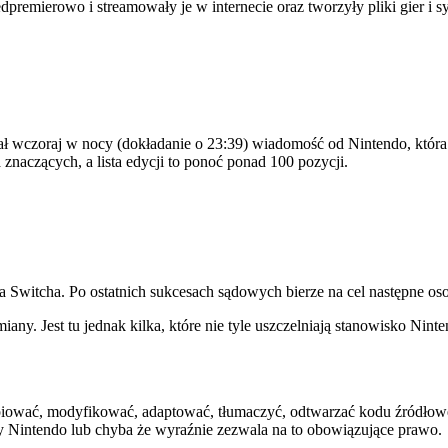
dpremierowo i streamowały je w internecie oraz tworzyły pliki gier i 
tał wczoraj w nocy (dokładanie o 23:39) wiadomość od Nintendo, która 
a znaczących, a lista edycji to ponoć ponad 100 pozycji.
 na Switcha. Po ostatnich sukcesach sądowych bierze na cel następne os
any. Jest tu jednak kilka, które nie tyle uszczelniają stanowisko Nint
piować, modyfikować, adaptować, tłumaczyć, odtwarzać kodu źródłow
y Nintendo lub chyba że wyraźnie zezwala na to obowiązujące prawo.