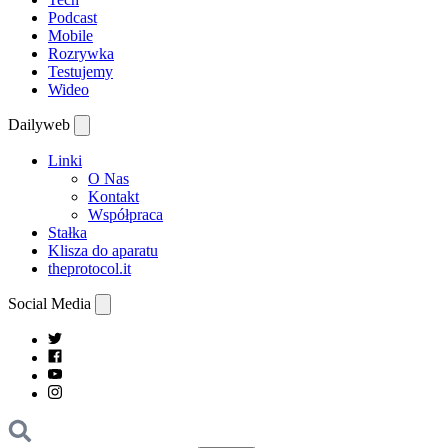
Podcast
Mobile
Rozrywka
Testujemy
Wideo
Dailyweb
Linki
O Nas
Kontakt
Współpraca
Stałka
Klisza do aparatu
theprotocol.it
Social Media