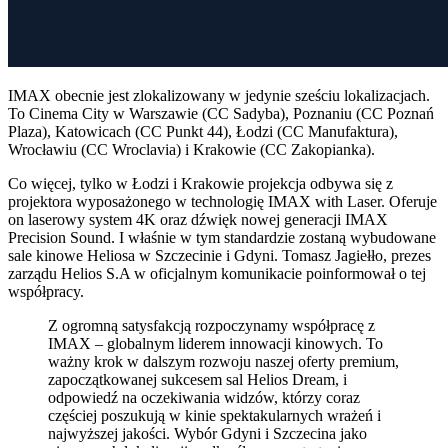
IMAX obecnie jest zlokalizowany w jedynie sześciu lokalizacjach.
To Cinema City w Warszawie (CC Sadyba), Poznaniu (CC Poznań
Plaza), Katowicach (CC Punkt 44), Łodzi (CC Manufaktura),
Wrocławiu (CC Wroclavia) i Krakowie (CC Zakopianka).
Co więcej, tylko w Łodzi i Krakowie projekcja odbywa się z
projektora wyposażonego w technologię IMAX with Laser. Oferuje
on laserowy system 4K oraz dźwięk nowej generacji IMAX
Precision Sound. I właśnie w tym standardzie zostaną wybudowane
sale kinowe Heliosa w Szczecinie i Gdyni. Tomasz Jagiełło, prezes
zarządu Helios S.A w oficjalnym komunikacie poinformował o tej
współpracy.
Z ogromną satysfakcją rozpoczynamy współpracę z
IMAX – globalnym liderem innowacji kinowych. To
ważny krok w dalszym rozwoju naszej oferty premium,
zapoczątkowanej sukcesem sal Helios Dream, i
odpowiedź na oczekiwania widzów, którzy coraz
częściej poszukują w kinie spektakularnych wrażeń i
najwyższej jakości. Wybór Gdyni i Szczecina jako