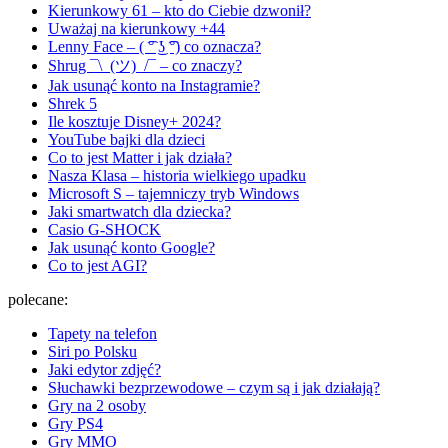
Kierunkowy 61 – kto do Ciebie dzwonił?
Uważaj na kierunkowy +44
Lenny Face – ( ͡° ͜ʖ ͡°) co oznacza?
Shrug ¯\_(ツ)_/¯ – co znaczy?
Jak usunąć konto na Instagramie?
Shrek 5
Ile kosztuje Disney+ 2024?
YouTube bajki dla dzieci
Co to jest Matter i jak działa?
Nasza Klasa – historia wielkiego upadku
Microsoft S – tajemniczy tryb Windows
Jaki smartwatch dla dziecka?
Casio G-SHOCK
Jak usunąć konto Google?
Co to jest AGI?
polecane:
Tapety na telefon
Siri po Polsku
Jaki edytor zdjęć?
Słuchawki bezprzewodowe – czym są i jak działają?
Gry na 2 osoby
Gry PS4
Gry MMO