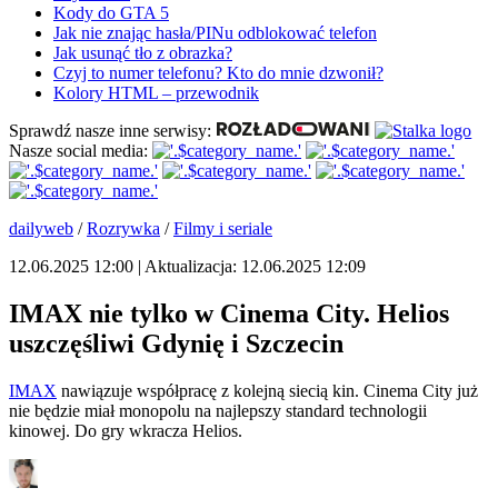
Kody do GTA 5
Jak nie znając hasła/PINu odblokować telefon
Jak usunąć tło z obrazka?
Czyj to numer telefonu? Kto do mnie dzwonił?
Kolory HTML – przewodnik
Sprawdź nasze inne serwisy:
Nasze social media:
dailyweb
/
Rozrywka
/
Filmy i seriale
12.06.2025 12:00 | Aktualizacja: 12.06.2025 12:09
IMAX nie tylko w Cinema City. Helios
uszczęśliwi Gdynię i Szczecin
IMAX
nawiązuje współpracę z kolejną siecią kin. Cinema City już
nie będzie miał monopolu na najlepszy standard technologii
kinowej. Do gry wkracza Helios.