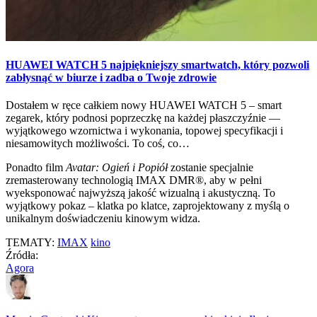
HUAWEI WATCH 5 najpiękniejszy smartwatch, który pozwoli
zabłysnąć w biurze i zadba o Twoje zdrowie
Dostałem w ręce całkiem nowy HUAWEI WATCH 5 – smart
zegarek, który podnosi poprzeczkę na każdej płaszczyźnie —
wyjątkowego wzornictwa i wykonania, topowej specyfikacji i
niesamowitych możliwości. To coś, co…
Ponadto film
Avatar: Ogień i Popiół
zostanie specjalnie
zremasterowany technologią IMAX DMR®, aby w pełni
wyeksponować najwyższą jakość wizualną i akustyczną. To
wyjątkowy pokaz – klatka po klatce, zaprojektowany z myślą o
unikalnym doświadczeniu kinowym widza.
TEMATY:
IMAX
kino
Źródła:
Agora