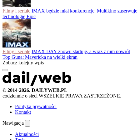
Filmy i seriale
IMAX będzie miał konkurencje. Multikino zaserwuje
technologię Epic
Filmy i seriale
IMAX DAY znowu startuje, a wraz z nim powrót
Top Guna: Mavericka na wielki ekran
Zobacz kolejny wpis
© 2014-2026. DAILYWEB.PL
codziennie o sieci
WSZELKIE PRAWA ZASTRZEŻONE.
Polityka prywatności
Kontakt
Nawigacja
Aktualności
Tech