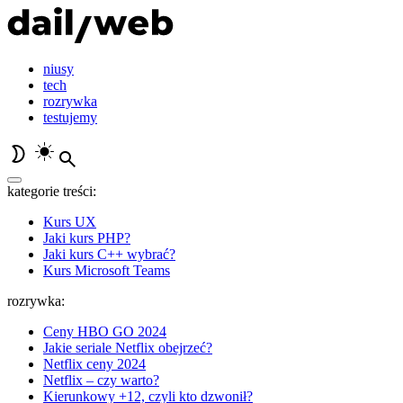
niusy
tech
rozrywka
testujemy
kategorie treści:
Kurs UX
Jaki kurs PHP?
Jaki kurs C++ wybrać?
Kurs Microsoft Teams
rozrywka:
Ceny HBO GO 2024
Jakie seriale Netflix obejrzeć?
Netflix ceny 2024
Netflix – czy warto?
Kierunkowy +12, czyli kto dzwonił?