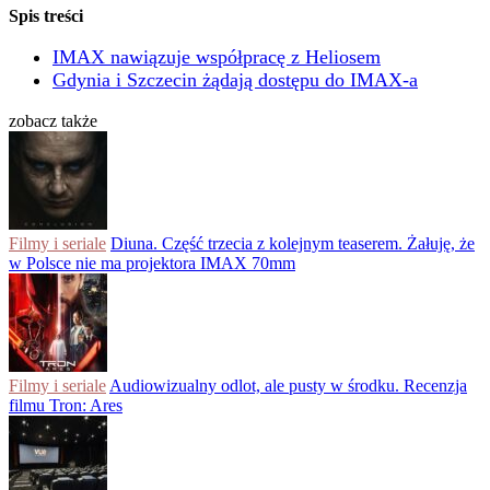
Spis treści
IMAX nawiązuje współpracę z Heliosem
Gdynia i Szczecin żądają dostępu do IMAX-a
zobacz także
Filmy i seriale
Diuna. Część trzecia z kolejnym teaserem. Żałuję, że
w Polsce nie ma projektora IMAX 70mm
Filmy i seriale
Audiowizualny odlot, ale pusty w środku. Recenzja
filmu Tron: Ares