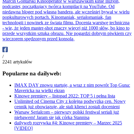
Marcin Gontarski
Kinooperator w warszawskim kinie Iluzjon,
podcaster, początkujący twórca kompilacji na YouTube. Od
niedawna bloger pod własną banderą, ale wcześniej bywał w wielu
popkulturowych portach. Kinomaniak, serialomaniak, fan
technologii i nowinek ze świata filmu. Docenia warstwę techniczną
- wie, że jeden master-shot znaczy więcej niż 1000 słów, bo kino to
przede wszystkim sztuka obrazu. Nie pogardzi dobrym piwkiem czy
wieczorem spędzonym przed konsolą.
/
2241
artykułów
Popularne na dailyweb:
IMAX DAY znowu startuje, a wraz z nim powrót Top Guna:
Mavericka na wielki ekran
Kinowe premiery – listopad 2022: TOP 5 i pełna lista
Unlimited od Cinema City z kolejną podwyżką cen. Nowy
cennik już obowiązuje, ale stali klienci zostali docenieni
Warsaw Serialcom – pierwszy polski festiwal seriali już
niebawem! Jaram się jak córka Stannisa
dailyweb rozrywka #4: Kinowe premiery – Marzec 2025
[VIDEO]