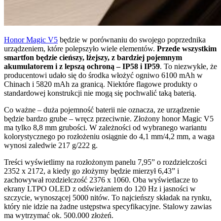
Honor Magic V5
będzie w porównaniu do swojego poprzednika
urządzeniem, które polepszyło wiele elementów.
Przede wszystkim
smartfon będzie cieńszy, lżejszy, z bardziej pojemnym
akumulatorem i z lepszą ochroną – IP58 i IP59
. To niezwykłe, że
producentowi udało się do środka włożyć ogniwo 6100 mAh w
Chinach i 5820 mAh za granicą. Niektóre flagowe produkty o
standardowej konstrukcji nie mogą się pochwalić taką baterią.
Co ważne – duża pojemność baterii nie oznacza, ze urządzenie
będzie bardzo grube – wręcz przeciwnie. Złożony honor Magic V5
ma tylko 8,8 mm grubości. W zależności od wybranego wariantu
kolorystycznego po rozłożeniu osiągnie do 4,1 mm/4,2 mm, a waga
wynosi zaledwie 217 g/222 g.
Treści wyświetlimy na rozłożonym panelu 7,95” o rozdzielczości
2352 x 2172, a kiedy go złożymy będzie mierzył 6,43” i
zachowywał rozdzielczość 2376 x 1060. Oba wyświetlacze to
ekrany LTPO OLED z odświeżaniem do 120 Hz i jasności w
szczycie, wynoszącej 5000 nitów. To najcieńszy składak na rynku,
który nie idzie na żadne ustępstwa specyfikacyjne. Stalowy zawias
ma wytrzymać ok. 500.000 złożeń.