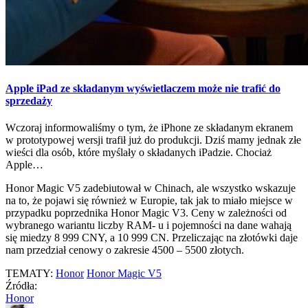
Apple iPad ze składanym wyświetlaczem może nie trafić do
sprzedaży
Wczoraj informowaliśmy o tym, że iPhone ze składanym ekranem
w prototypowej wersji trafił już do produkcji. Dziś mamy jednak złe
wieści dla osób, które myślały o składanych iPadzie. Chociaż
Apple…
Honor Magic V5 zadebiutował w Chinach, ale wszystko wskazuje
na to, że pojawi się również w Europie, tak jak to miało miejsce w
przypadku poprzednika Honor Magic V3. Ceny w zależności od
wybranego wariantu liczby RAM- u i pojemności na dane wahają
się miedzy 8 999 CNY, a 10 999 CN. Przeliczając na złotówki daje
nam przedział cenowy o zakresie 4500 – 5500 złotych.
TEMATY:
Honor
Honor Magic V5
Źródła:
Honor