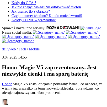
Kody do GTA 5
Jak nie znając hasła/PINu odblokować telefon
Jak usunąć tło z obrazka?
Czyj to numer telefonu? Kto do mnie dzwonił?
Kolory HTML – przewodnik
Sprawdź nasze inne serwisy:
Nasze social media:
dailyweb
/
Tech
/
Mobile
3.07.2025 14:55
Honor Magic V5 zaprezentowany. Jest
niezwykle cienki i ma sporą baterię
Honor
Magic V5 został oficjalnie pokazany światu, co oznacza, że
wiemy już wszystko na temat nowego składaka. Sprawdźmy, co
oferuje najnowszy smartfon producenta.