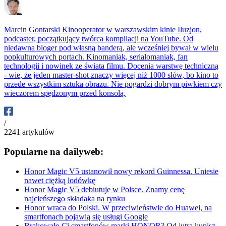
Marcin Gontarski
Kinooperator w warszawskim kinie Iluzjon,
podcaster, początkujący twórca kompilacji na YouTube. Od
niedawna bloger pod własną banderą, ale wcześniej bywał w wielu
popkulturowych portach. Kinomaniak, serialomaniak, fan
technologii i nowinek ze świata filmu. Docenia warstwę techniczną
- wie, że jeden master-shot znaczy więcej niż 1000 słów, bo kino to
przede wszystkim sztuka obrazu. Nie pogardzi dobrym piwkiem czy
wieczorem spędzonym przed konsolą.
/
2241
artykułów
Popularne na dailyweb:
Honor Magic V5 ustanowił nowy rekord Guinnessa. Uniesie
nawet ciężką lodówkę
Honor Magic V5 debiutuje w Polsce. Znamy cenę
najcieńszego składaka na rynku
Honor wraca do Polski. W przeciwieństwie do Huawei, na
smartfonach pojawią się usługi Google
Brakowało Ci smartfonów marki HONOR? Od jutra kupisz