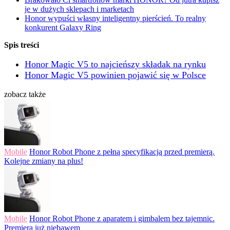
je w dużych sklepach i marketach
Honor wypuści własny inteligentny pierścień. To realny
konkurent Galaxy Ring
Spis treści
Honor Magic V5 to najcieńszy składak na rynku
Honor Magic V5 powinien pojawić się w Polsce
zobacz także
Mobile
Honor Robot Phone z pełną specyfikacją przed premierą.
Kolejne zmiany na plus!
Mobile
Honor Robot Phone z aparatem i gimbalem bez tajemnic.
Premiera już niebawem