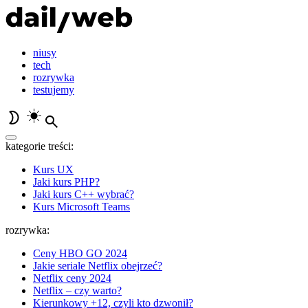
niusy
tech
rozrywka
testujemy
kategorie treści:
Kurs UX
Jaki kurs PHP?
Jaki kurs C++ wybrać?
Kurs Microsoft Teams
rozrywka:
Ceny HBO GO 2024
Jakie seriale Netflix obejrzeć?
Netflix ceny 2024
Netflix – czy warto?
Kierunkowy +12, czyli kto dzwonił?