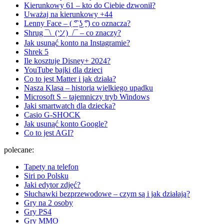
Kierunkowy 61 – kto do Ciebie dzwonił?
Uważaj na kierunkowy +44
Lenny Face – ( ͡° ͜ʖ ͡°) co oznacza?
Shrug ¯\_(ツ)_/¯ – co znaczy?
Jak usunąć konto na Instagramie?
Shrek 5
Ile kosztuje Disney+ 2024?
YouTube bajki dla dzieci
Co to jest Matter i jak działa?
Nasza Klasa – historia wielkiego upadku
Microsoft S – tajemniczy tryb Windows
Jaki smartwatch dla dziecka?
Casio G-SHOCK
Jak usunąć konto Google?
Co to jest AGI?
polecane:
Tapety na telefon
Siri po Polsku
Jaki edytor zdjęć?
Słuchawki bezprzewodowe – czym są i jak działają?
Gry na 2 osoby
Gry PS4
Gry MMO