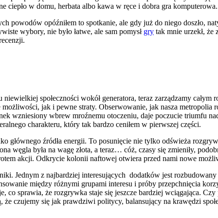
ne ciepło w domu, herbata albo kawa w ręce i dobra gra komputerowa. 
ch powodów opóźniłem to spotkanie, ale gdy już do niego doszło, nat
zywiste wybory, nie było łatwe, ale sam pomysł
gry
tak mnie urzekł, że 
recenzji.
u niewielkiej społeczności wokół generatora, teraz zarządzamy całym 
możliwości, jak i pewne straty. Obserwowanie, jak nasza metropolia 
nek wzniesiony wbrew mroźnemu otoczeniu, daje poczucie triumfu nad 
ralnego charakteru, który tak bardzo ceniłem w pierwszej części.
ko głównego źródła energii. To posunięcie nie tylko odświeża rozgryw
na węgla była na wagę złota, a teraz… cóż, czasy się zmieniły, podob
zwrotem akcji. Odkrycie kolonii naftowej otwiera przed nami nowe możli
ki. Jednym z najbardziej interesujących dodatków jest rozbudowany sy
ansowanie między różnymi grupami interesu i próby przepchnięcia korzy
, co sprawia, że rozgrywka staje się jeszcze bardziej wciągająca. C
ą, że czujemy się jak prawdziwi politycy, balansujący na krawędzi spo