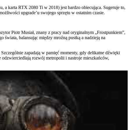
, a karta RTX 2080 Ti w 2018) jest bardzo obiecująca. Sugeruje to,
b możliwości upgrade’u swojego sprzętu w ostatnim czasie.
ytor Piotr Musiał, znany z pracy nad oryginalnym „Frostpunkiem”,
o świata, balansując między mroźną pustką a nadzieją na
. Szczególnie zapadają w pamięć momenty, gdy delikatne dźwięki
e odzwierciedlają rozwój metropolii i nastroje mieszkańców,