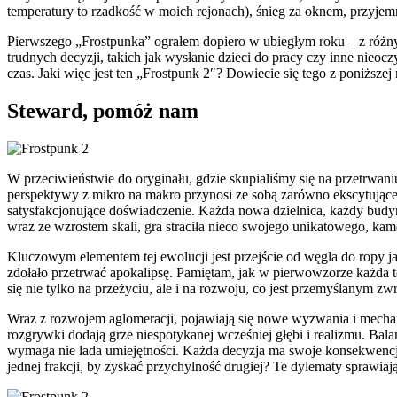
temperatury to rzadkość w moich rejonach), śnieg za oknem, przyjem
Pierwszego „Frostpunka” ograłem dopiero w ubiegłym roku – z różny
trudnych decyzji, takich jak wysłanie dzieci do pracy czy inne nieoc
czas. Jaki więc jest ten „Frostpunk 2″? Dowiecie się tego z poniższej 
Steward, pomóż nam
W przeciwieństwie do oryginału, gdzie skupialiśmy się na przetrwani
perspektywy z mikro na makro przynosi ze sobą zarówno ekscytujące 
satysfakcjonujące doświadczenie. Każda nowa dzielnica, każdy budy
wraz ze wzrostem skali, gra straciła nieco swojego unikatowego, kame
Kluczowym elementem tej ewolucji jest przejście od węgla do ropy ja
zdołało przetrwać apokalipsę. Pamiętam, jak w pierwowzorze każda to
się nie tylko na przeżyciu, ale i na rozwoju, co jest przemyślanym 
Wraz z rozwojem aglomeracji, pojawiają się nowe wyzwania i mechani
rozgrywki dodają grze niespotykanej wcześniej głębi i realizmu. Bal
wymaga nie lada umiejętności. Każda decyzja ma swoje konsekwencje
jednej frakcji, by zyskać przychylność drugiej? Te dylematy sprawiaj