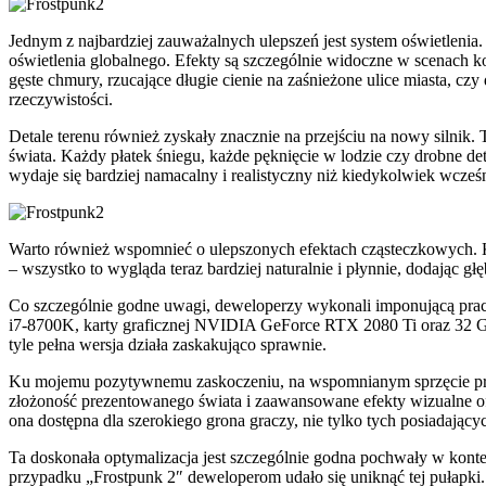
Jednym z najbardziej zauważalnych ulepszeń jest system oświetleni
oświetlenia globalnego. Efekty są szczególnie widoczne w scenach k
gęste chmury, rzucające długie cienie na zaśnieżone ulice miasta, cz
rzeczywistości.
Detale terenu również zyskały znacznie na przejściu na nowy silni
świata. Każdy płatek śniegu, każde pęknięcie w lodzie czy drobne det
wydaje się bardziej namacalny i realistyczny niż kiedykolwiek wcześn
Warto również wspomnieć o ulepszonych efektach cząsteczkowych. K
– wszystko to wygląda teraz bardziej naturalnie i płynnie, dodając głę
Co szczególnie godne uwagi, deweloperzy wykonali imponującą pracę w 
i7-8700K, karty graficznej NVIDIA GeForce RTX 2080 Ti oraz 32 GB
tyle pełna wersja działa zaskakująco sprawnie.
Ku mojemu pozytywnemu zaskoczeniu, na wspomnianym sprzęcie produ
złożoność prezentowanego świata i zaawansowane efekty wizualne ofer
ona dostępna dla szerokiego grona graczy, nie tylko tych posiadający
Ta doskonała optymalizacja jest szczególnie godna pochwały w kont
przypadku „Frostpunk 2″ deweloperom udało się uniknąć tej pułapki