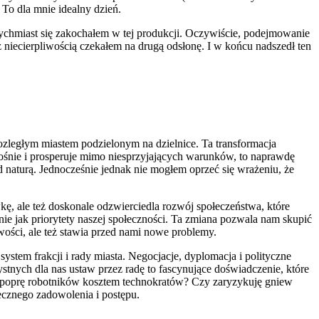
To dla mnie idealny dzień.
ychmiast się zakochałem w tej produkcji. Oczywiście, podejmowanie
z niecierpliwością czekałem na drugą odsłonę. I w końcu nadszedł ten
rozległym miastem podzielonym na dzielnice. Ta transformacja
rośnie i prosperuje mimo niesprzyjających warunków, to naprawdę
naturą. Jednocześnie jednak nie mogłem oprzeć się wrażeniu, że
kę, ale też doskonale odzwierciedla rozwój społeczeństwa, które
nie jak priorytety naszej społeczności. Ta zmiana pozwala nam skupić
wości, ale też stawia przed nami nowe problemy.
stem frakcji i rady miasta. Negocjacje, dyplomacja i polityczne
stnych dla nas ustaw przez radę to fascynujące doświadczenie, które
zy poprę robotników kosztem technokratów? Czy zaryzykuję gniew
łecznego zadowolenia i postępu.