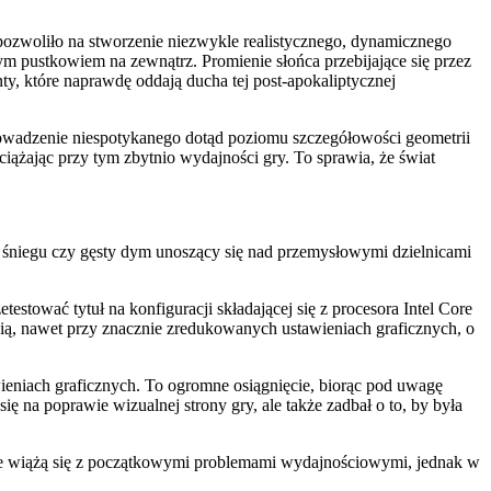
pozwoliło na stworzenie niezwykle realistycznego, dynamicznego
m pustkowiem na zewnątrz. Promienie słońca przebijające się przez
nty, które naprawdę oddają ducha tej post-apokaliptycznej
rowadzenie niespotykanego dotąd poziomu szczegółowości geometrii
bciążając przy tym zbytnio wydajności gry. To sprawia, że świat
śniegu czy gęsty dym unoszący się nad przemysłowymi dzielnicami
stować tytuł na konfiguracji składającej się z procesora Intel Core
ą, nawet przy znacznie zredukowanych ustawieniach graficznych, o
niach graficznych. To ogromne osiągnięcie, biorąc pod uwagę
 na poprawie wizualnej strony gry, ale także zadbał o to, by była
czne wiążą się z początkowymi problemami wydajnościowymi, jednak w