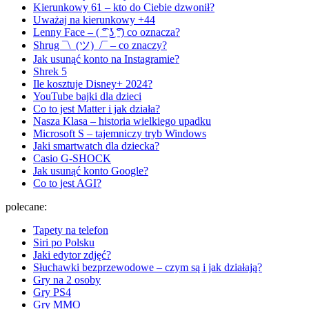
Kierunkowy 61 – kto do Ciebie dzwonił?
Uważaj na kierunkowy +44
Lenny Face – ( ͡° ͜ʖ ͡°) co oznacza?
Shrug ¯\_(ツ)_/¯ – co znaczy?
Jak usunąć konto na Instagramie?
Shrek 5
Ile kosztuje Disney+ 2024?
YouTube bajki dla dzieci
Co to jest Matter i jak działa?
Nasza Klasa – historia wielkiego upadku
Microsoft S – tajemniczy tryb Windows
Jaki smartwatch dla dziecka?
Casio G-SHOCK
Jak usunąć konto Google?
Co to jest AGI?
polecane:
Tapety na telefon
Siri po Polsku
Jaki edytor zdjęć?
Słuchawki bezprzewodowe – czym są i jak działają?
Gry na 2 osoby
Gry PS4
Gry MMO