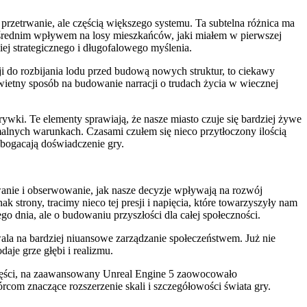
przetrwanie, ale częścią większego systemu. Ta subtelna różnica ma
ośrednim wpływem na losy mieszkańców, jaki miałem w pierwszej
iej strategicznego i długofalowego myślenia.
do rozbijania lodu przed budową nowych struktur, to ciekawy
wietny sposób na budowanie narracji o trudach życia w wiecznej
ywki. Te elementy sprawiają, że nasze miasto czuje się bardziej żywe
emalnych warunkach. Czasami czułem się nieco przytłoczony ilością
zbogacają doświadczenie gry.
owanie i obserwowanie, jak nasze decyzje wpływają na rozwój
 strony, tracimy nieco tej presji i napięcia, które towarzyszyły nam
o dnia, ale o budowaniu przyszłości dla całej społeczności.
zwala na bardziej niuansowe zarządzanie społeczeństwem. Już nie
daje grze głębi i realizmu.
części, na zaawansowany Unreal Engine 5 zaowocowało
com znaczące rozszerzenie skali i szczegółowości świata gry.