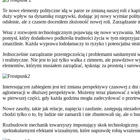
Te nowe elementy polityczne idą w parze ze zmianą naszej roli z kap
duży wpływ na dynamikę rozgrywki, dodając jej nowy wymiar polity
odsłonie, ale z czasem doceniłem złożoność nowej roli. Zarządzanie m
Wraz z rozwojem technologicznym pojawiają się nowe wyzwania. Mec
pomysł, który dodatkowo podkreśla trudności życia w tym nieprzyjaz
zmarzlinie. Każda wyprawa lodołamaczy to ryzyko i potencjalna stra
Jednocześnie zarządzanie przestępczością i problemami sanitarnymi w
i realistyczne. Nie jest to już tylko walka z zimnem, ale prawdziwe
elementów, którymi musiałem zarządzać, tęskniąc za prostotą i suro
Interesującym zabiegiem jest też zmiana perspektywy czasowej z dni 
aglomeracji w dłuższej perspektywie. Możemy teraz planować z większy
w pierwszej części, gdy każda godzina mogła zadecydować o przetrwani
Nowe zasoby, takie jak relacje, napięcia i zaufanie, zastępują nieza
chodzi tylko o to, by ludzie nie zamarzli i nie zbuntowali się, ale o
Rozbudowie mechanik towarzyszy imponujący skok technologiczny. P
spektakularnymi efektami wizualnymi, które naprawdę robią wrażenie