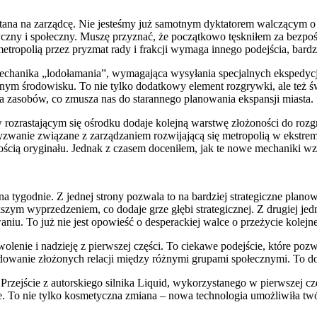
itana na zarządcę. Nie jesteśmy już samotnym dyktatorem walczącym o 
czny i społeczny. Muszę przyznać, że początkowo tęskniłem za bezp
etropolią przez pryzmat rady i frakcji wymaga innego podejścia, bardz
hanika „lodołamania”, wymagająca wysyłania specjalnych ekspedycji 
nym środowisku. To nie tylko dodatkowy element rozgrywki, ale też ś
ta zasobów, co zmusza nas do starannego planowania ekspansji miasta.
 rozrastającym się ośrodku dodaje kolejną warstwę złożoności do rozgr
 wyzwanie związane z zarządzaniem rozwijającą się metropolią w ekstr
wością oryginału. Jednak z czasem doceniłem, jak te nowe mechaniki w
na tygodnie. Z jednej strony pozwala to na bardziej strategiczne plan
m wyprzedzeniem, co dodaje grze głębi strategicznej. Z drugiej jednak
u. To już nie jest opowieść o desperackiej walce o przeżycie kolejneg
dowolenie i nadzieję z pierwszej części. To ciekawe podejście, które po
 budowanie złożonych relacji między różnymi grupami społecznymi. To do
rzejście z autorskiego silnika Liquid, wykorzystanego w pierwszej 
. To nie tylko kosmetyczna zmiana – nowa technologia umożliwiła twór