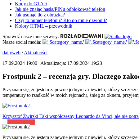
Kody do GTA 5
Jak nie znając hasła/PINu odblokować telefon
Jak usunąć tło z obrazka?
Czyj to numer telefonu? Kto do mnie dzwonił?
Kolory HTML – przewodnik
Sprawdź nasze inne serwisy:
Nasze social media:
dailyweb
/
Aktualności
17.09.2024 19:00 | Aktualizacja: 17.09.2024 19:23
Frostpunk 2 – recenzja gry. Dlaczego zako
Przyznam się, że jestem zapewne jednym z niewielu, którzy szczerze 
temperatury to rzadkość w moich rejonach), śnieg za oknem, przyjem
Krzysztof Żwirski
Taki współczesny Leonardo da Vinci, ale nie potra
Przyznam się, że jestem zapewne jednym z niewielu, którzy szczerze 