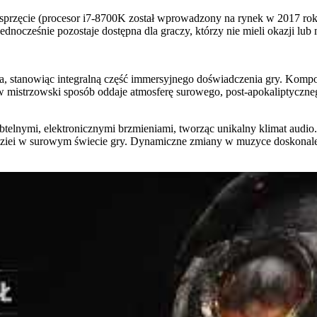
 sprzęcie (procesor i7-8700K został wprowadzony na rynek w 2017 roku
jednocześnie pozostaje dostępna dla graczy, którzy nie mieli okazji lu
 stanowiąc integralną część immersyjnego doświadczenia gry. Kompoz
 mistrzowski sposób oddaje atmosferę surowego, post-apokaliptyczneg
btelnymi, elektronicznymi brzmieniami, tworząc unikalny klimat audio
kę nadziei w surowym świecie gry. Dynamiczne zmiany w muzyce doskonal