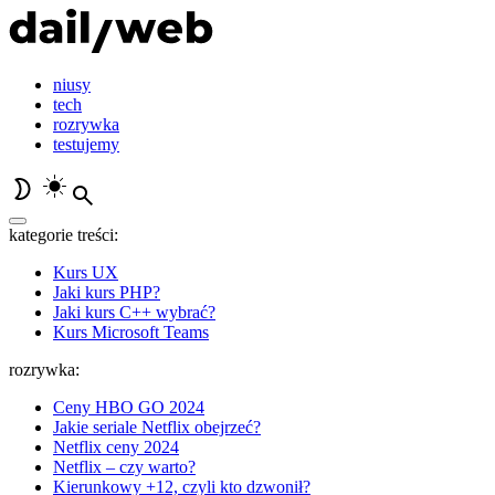
niusy
tech
rozrywka
testujemy
kategorie treści:
Kurs UX
Jaki kurs PHP?
Jaki kurs C++ wybrać?
Kurs Microsoft Teams
rozrywka:
Ceny HBO GO 2024
Jakie seriale Netflix obejrzeć?
Netflix ceny 2024
Netflix – czy warto?
Kierunkowy +12, czyli kto dzwonił?