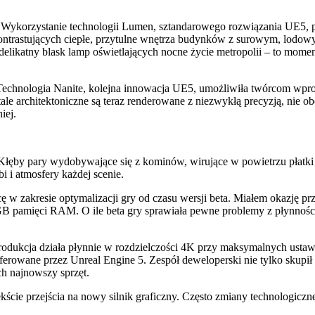
a. Wykorzystanie technologii Lumen, sztandarowego rozwiązania UE5, 
ontrastujących ciepłe, przytulne wnętrza budynków z surowym, lodowy
y delikatny blask lamp oświetlających nocne życie metropolii – to mome
k. Technologia Nanite, kolejna innowacja UE5, umożliwiła twórcom wp
ale architektoniczne są teraz renderowane z niezwykłą precyzją, nie o
iej.
łęby pary wydobywające się z kominów, wirujące w powietrzu płatki 
bi i atmosfery każdej scenie.
zakresie optymalizacji gry od czasu wersji beta. Miałem okazję przete
 pamięci RAM. O ile beta gry sprawiała pewne problemy z płynności
kcja działa płynnie w rozdzielczości 4K przy maksymalnych ustawie
owane przez Unreal Engine 5. Zespół deweloperski nie tylko skupił się
ch najnowszy sprzęt.
ekście przejścia na nowy silnik graficzny. Często zmiany technologi
.