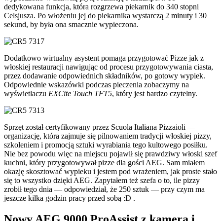
dedykowana funkcja, która rozgrzewa piekarnik do 340 stopni
Celsjusza. Po włożeniu jej do piekarnika wystarczą 2 minuty i 30
sekund, by była ona smacznie wypieczona.
Dodatkowo wirtualny asystent pomaga przygotować Pizze jak z
włoskiej restauracji nawigując od procesu przygotowywania ciasta,
przez dodawanie odpowiednich składników, po gotowy wypiek.
Odpowiednie wskazówki podczas pieczenia zobaczymy na
wyświetlaczu
EXCite Touch TFT5
, który jest bardzo czytelny.
Sprzęt został certyfikowany przez Scuola Italiana Pizzaioli —
organizację, która zajmuje się pilnowaniem tradycji włoskiej pizzy,
szkoleniem i promocją sztuki wyrabiania tego kultowego posiłku.
Nie bez powodu więc na miejscu pojawił się prawdziwy włoski szef
kuchni, który przygotowywał pizze dla gości AEG. Sam miałem
okazję skosztować wypieku i jestem pod wrażeniem, jak proste stało
się to wszystko dzięki AEG. Zapytałem też szefa o to, ile pizzy
zrobił tego dnia — odpowiedział, że 250 sztuk — przy czym ma
jeszcze kilka godzin pracy przed sobą :D .
Nowy AEG 9000 ProAssist z kamerą i