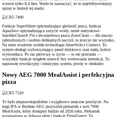
wynosi tylko 8,4 litra. Warto tu zaznaczyć, że to najefektywniejszy
sprzęt w historii tej marki.
Funkcje SuperSilent optymalizujące głośność pracy, funkcja
AquaSave
optymalizująca zużycie wody, ramie natryskowe
SatelliteClean® Pro
i dwustrefowa praca
ZoneClean
— dla mocno
zabrudzonych i osobno delikatnych naczyń, to jeszcze nie wszystko.
Na mnie wrażenie zrobiła technologia
SmartSelect Connect
. To
system obsługi wykorzystujący panel dotykowy oraz mały, kolory
wyświetlacz. Po raz pierwszy w życiu — to nie przesada —
wszystkie funkcje mogłem ustawić bez wertowania instrukcji. To
naprawdę rewelacyjny i intuicyjny system, prosty w obsłudze.
Nowy AEG 7000 MealAssist i perfekcyjna
pizza
To było nieprawdopodobne i wyjątkowo smaczne przeżycie. Na
targi IFA w Berlinie AEG przywiózł piekarnik z serii 7000
MealAssist, który dostępny będzie od 2026 roku. Piekarnik
wyposażono w żeliwną płytę i funkcję
PizzaExpert
. To