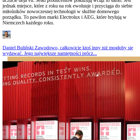
uczucie déjà vu. Setki producentów pokazują wciąż to samo. Jest
jednak miejsce, które z roku na rok ewoluuje i przyciąga do siebie
miłośników nowoczesnej technologii w służbie domowego
porządku. To pawilon marki Electrolux i AEG, które brylują w
Niemczech każdego roku.
Daniel Buliński
Zawodowo, całkowicie ktoś inny niż mogłoby się
wydawać. Jego największe namiętności prócz...