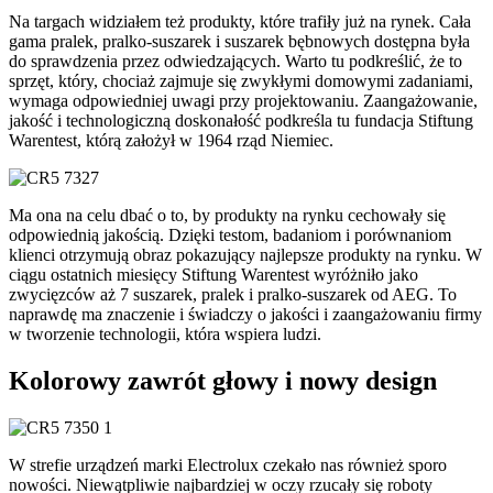
Na targach widziałem też produkty, które trafiły już na rynek. Cała
gama pralek, pralko-suszarek i suszarek bębnowych dostępna była
do sprawdzenia przez odwiedzających. Warto tu podkreślić, że to
sprzęt, który, chociaż zajmuje się zwykłymi domowymi zadaniami,
wymaga odpowiedniej uwagi przy projektowaniu. Zaangażowanie,
jakość i technologiczną doskonałość podkreśla tu fundacja Stiftung
Warentest, którą założył w 1964 rząd Niemiec.
Ma ona na celu dbać o to, by produkty na rynku cechowały się
odpowiednią jakością. Dzięki testom, badaniom i porównaniom
klienci otrzymują obraz pokazujący najlepsze produkty na rynku. W
ciągu ostatnich miesięcy Stiftung Warentest wyróżniło jako
zwycięzców aż 7 suszarek, pralek i pralko-suszarek od AEG. To
naprawdę ma znaczenie i świadczy o jakości i zaangażowaniu firmy
w tworzenie technologii, która wspiera ludzi.
Kolorowy zawrót głowy i nowy design
W strefie urządzeń marki Electrolux czekało nas również sporo
nowości. Niewątpliwie najbardziej w oczy rzucały się roboty