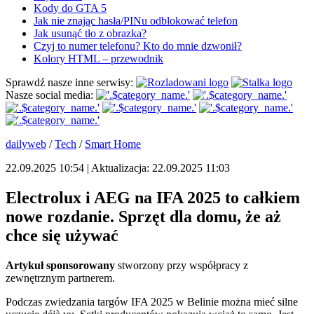
Kody do GTA 5
Jak nie znając hasła/PINu odblokować telefon
Jak usunąć tło z obrazka?
Czyj to numer telefonu? Kto do mnie dzwonił?
Kolory HTML – przewodnik
Sprawdź nasze inne serwisy:
Nasze social media:
dailyweb
/
Tech
/
Smart Home
22.09.2025 10:54 | Aktualizacja: 22.09.2025 11:03
Electrolux i AEG na IFA 2025 to całkiem
nowe rozdanie. Sprzęt dla domu, że aż
chce się używać
Artykuł sponsorowany
stworzony przy współpracy z
zewnętrznym partnerem.
Podczas zwiedzania targów IFA 2025 w Belinie można mieć silne