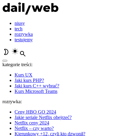
niusy
tech
rozrywka
testujemy
kategorie treści:
Kurs UX
Jaki kurs PHP?
Jaki kurs C++ wybrać?
Kurs Microsoft Teams
rozrywka:
Ceny HBO GO 2024
Jakie seriale Netflix obejrzeć?
Netflix ceny 2024
Netflix – czy warto?
Kierunkowy +12, czyli kto dzwonił?