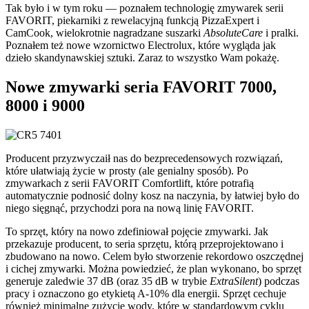
Tak było i w tym roku — poznałem technologię zmywarek serii
FAVORIT, piekarniki z rewelacyjną funkcją PizzaExpert i
CamCook, wielokrotnie nagradzane suszarki
AbsoluteCare
i pralki.
Poznałem też nowe wzornictwo Electrolux, które wygląda jak
dzieło skandynawskiej sztuki. Zaraz to wszystko Wam pokażę.
Nowe zmywarki seria FAVORIT 7000,
8000 i 9000
Producent przyzwyczaił nas do bezprecedensowych rozwiązań,
które ułatwiają życie w prosty (ale genialny sposób). Po
zmywarkach z serii FAVORIT Comfortlift, które potrafią
automatycznie podnosić dolny kosz na naczynia, by łatwiej było do
niego sięgnąć, przychodzi pora na nową linię FAVORIT.
To sprzęt, który na nowo zdefiniował pojęcie zmywarki. Jak
przekazuje producent, to seria sprzętu, którą przeprojektowano i
zbudowano na nowo. Celem było stworzenie rekordowo oszczędnej
i cichej zmywarki. Można powiedzieć, że plan wykonano, bo sprzęt
generuje zaledwie 37 dB (oraz 35 dB w trybie
ExtraSilent
) podczas
pracy i oznaczono go etykietą A-10% dla energii. Sprzęt cechuje
również minimalne zużycie wody, które w standardowym cyklu