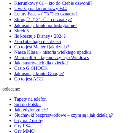
Kierunkowy 61 – kto do Ciebie dzwonił?
Uważaj na kierunkowy +44
Lenny Face – ( ͡° ͜ʖ ͡°) co oznacza?
Shrug ¯\_(ツ)_/¯ – co znaczy?
Jak usunąć konto na Instagramie?
Shrek 5
Ile kosztuje Disney+ 2024?
YouTube bajki dla dzieci
Co to jest Matter i jak działa?
Nasza Klasa – historia wielkiego upadku
Microsoft S – tajemniczy tryb Windows
Jaki smartwatch dla dziecka?
Casio G-SHOCK
Jak usunąć konto Google?
Co to jest AGI?
polecane:
Tapety na telefon
Siri po Polsku
Jaki edytor zdjęć?
Słuchawki bezprzewodowe – czym są i jak działają?
Gry na 2 osoby
Gry PS4
Gry MMO