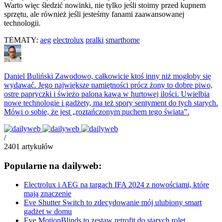
Warto więc śledzić nowinki, nie tylko jeśli stoimy przed kupnem
sprzętu, ale również jeśli jesteśmy fanami zaawansowanej
technologii.
TEMATY:
aeg
electrolux
pralki
smarthome
Daniel Buliński
Zawodowo, całkowicie ktoś inny niż mogłoby się
wydawać. Jego największe namiętności prócz żony to dobre piwo,
ostre papryczki i świeżo palona kawa w hurtowej ilości. Uwielbia
nowe technologie i gadżety, ma też spory sentyment do tych starych.
Mówi o sobie, że jest „roztańczonym puchem tego świata”.
/
2401
artykułów
Popularne na dailyweb:
Electrolux i AEG na targach IFA 2024 z nowościami, które
mają znaczenie
Eve Shutter Switch to zdecydowanie mój ulubiony smart
gadżet w domu
Eve MotionBlinds to zestaw retrofit do starych rolet