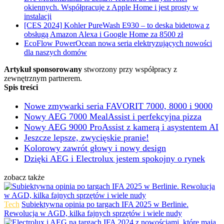
okiennych. Współpracuje z Apple Home i jest prosty w
instalacji
[CES 2024] Kohler PureWash E930 – to deska bidetowa z
obsługą Amazon Alexa i Google Home za 8500 zł
EcoFlow PowerOcean nowa seria elektryzujących nowości
dla naszych domów
Artykuł sponsorowany
stworzony przy współpracy z
zewnętrznym partnerem.
Spis treści
Nowe zmywarki seria FAVORIT 7000, 8000 i 9000
Nowy AEG 7000 MealAssist i perfekcyjna pizza
Nowy AEG 9000 ProAssist z kamerą i asystentem AI
Jeszcze lepsze, zwycięskie pranie!
Kolorowy zawrót głowy i nowy design
Dzięki AEG i Electrolux jestem spokojny o rynek
zobacz także
Tech
Subiektywna opinia po targach IFA 2025 w Berlinie.
Rewolucja w AGD, kilka fajnych sprzętów i wiele nudy