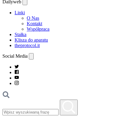
Dailyweb
Linki
O Nas
Kontakt
Współpraca
Stałka
Klisza do aparatu
theprotocol.it
Social Media