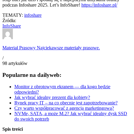
podczas Infoshare 2025. Let’s InfoShare!
https://infoshare.pl/
TEMATY:
infoshare
Źródła:
InfoShare
Materiał Prasowy
Najciekawsze materiały prasowe.
/
98
artykułów
Popularne na dailyweb:
Monitor z obrotowym ekranem — dla kogo będzie
odpowiedni?
Jak wybrać idealny prezent dla kobiety?
Rynek pracy IT – na co obecnie jest zapotrzebowanie?
Czy warto współpracować z agencją marketingową?
NVMe, SATA, a może M.2? Jak wybrać idealny dysk SSD
do swoich potrzeb
Spis treści