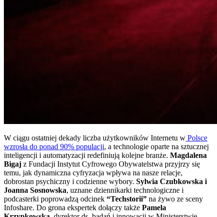
W ciągu ostatniej dekady liczba użytkowników Internetu w
Polsce
wzrosła do ponad 90% populacji
, a technologie oparte na sztucznej
inteligencji i automatyzacji redefiniują kolejne branże.
Magdalena
Bigaj
z Fundacji Instytut Cyfrowego Obywatelstwa przyjrzy się
temu, jak dynamiczna cyfryzacja wpływa na nasze relacje,
dobrostan psychiczny i codzienne wybory.
Sylwia Czubkowska i
Joanna Sosnowska
, uznane dziennikarki technologiczne i
podcasterki poprowadzą odcinek
“Techstorii”
na żywo ze sceny
Infoshare. Do grona ekspertek dołączy także
Pamela
Krzypkowska
, dyrektor ds. badań i innowacji w Ministerstwie