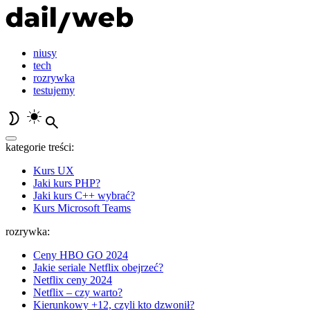
niusy
tech
rozrywka
testujemy
kategorie treści:
Kurs UX
Jaki kurs PHP?
Jaki kurs C++ wybrać?
Kurs Microsoft Teams
rozrywka:
Ceny HBO GO 2024
Jakie seriale Netflix obejrzeć?
Netflix ceny 2024
Netflix – czy warto?
Kierunkowy +12, czyli kto dzwonił?