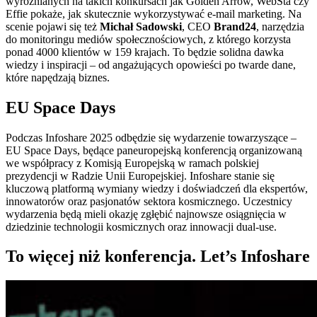
wyróżnianych na takich konkursach jak Golden Arrow, WebSta czy
Effie pokaże, jak skutecznie wykorzystywać e-mail marketing. Na
scenie pojawi się też
Michał Sadowski
, CEO
Brand24
, narzędzia
do monitoringu mediów społecznościowych, z którego korzysta
ponad 4000 klientów w 159 krajach. To będzie solidna dawka
wiedzy i inspiracji – od angażujących opowieści po twarde dane,
które napędzają biznes.
EU Space Days
Podczas Infoshare 2025 odbędzie się wydarzenie towarzyszące –
EU Space Days, będące paneuropejską konferencją organizowaną
we współpracy z Komisją Europejską w ramach polskiej
prezydencji w Radzie Unii Europejskiej. Infoshare stanie się
kluczową platformą wymiany wiedzy i doświadczeń dla ekspertów,
innowatorów oraz pasjonatów sektora kosmicznego. Uczestnicy
wydarzenia będą mieli okazję zgłębić najnowsze osiągnięcia w
dziedzinie technologii kosmicznych oraz innowacji dual-use.
To więcej niż konferencja. Let’s Infoshare