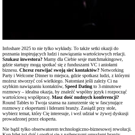
Infoshare 2025 to nie tylko wykłady. To także setki okazji do
poznania inspirujących ludzi i nawiązania wartościowych relacji.
Szukasz inwestora?
Mamy dla Ciebie sesje matchmakingowe,
gdzie startupy mogą spotkać się z funduszami VC i aniołami
biznesu.
Chcesz rozwijać swoją sieć kontaktów?
Networking
Party i Welcome Dinner to miejsca, gdzie spotkasz ludzi, z którymi
możesz stworzyć coś wielkiego. Natomiast jeśli zależy Ci na
szybkim nawiązaniu kontaktów,
Speed Dating
to 3-minutowe
rozmowy – idealna okazja, by znaleźć wspólny język i rozpocząć
wartościową współpracę.
Masz dość nudnych konferencji?
Round Tables to Twoja szansa na zanurzenie się w fascynujące
rozmowy z ekspertami i liderami branży. Zasiądź przy stole,
wybierz temat, który Cię interesuje, i weź udział w żywej dyskusji
prowadzonej przez eksperta.
Nie bądź tylko obserwatorem technologiczno-biznesowej rewolucji.
Kup bilet już dziś i spotkaj się z najlepszymi umysłami branży