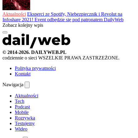
Aktualności
Eksperci ze Spotify, Niebezpiecznik i Revolut na
Infoshare 2021! Event odbędzie się pod patronatem DailyWeb
Zobacz kolejny wpis
© 2014-2026. DAILYWEB.PL
codziennie o sieci
WSZELKIE PRAWA ZASTRZEŻONE.
Polityka prywatności
Kontakt
Nawigacja
Aktualności
Tech
Podcast
Mobile
Rozrywka
Testujemy
Wideo