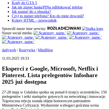
Kody do GTA 5
Jak nie znając hasła/PINu odblokować telefon
Jak usunąć tło z obrazka?
Czyj to numer telefonu? Kto do mnie dzwonił?
Kolory HTML – przewodnik
Sprawdź nasze inne serwisy:
Nasze social media:
dailyweb
/
Rozrywka
/
MiniBlog
11.03.2025 19:33
Eksperci z Google, Microsoft, Netflix i
Pinterest. Lista prelegentów Infoshare
2025 już dostępna
27-28 maja w Gdańsku spotka się ponad 6 tysięcy uczestników, 150
prelegentów i setki startupów gotowych na networking i innowacje.
Tegoroczna edycja została objęta honorowym patronatem
Ministerstwa Cyfryzacji. Wydarzenie wzbogaci gościnna scena