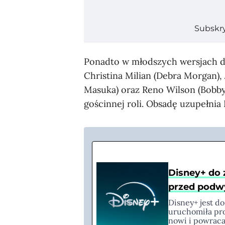
Subskr
Ponadto w młodszych wersjach do
Christina Milian (Debra Morgan), 
Masuka) oraz Reno Wilson (Bobby 
gościnnej roli. Obsadę uzupełnia
Disney+ do 
przed podw
Disney+ jest d
uruchomiła pro
nowi i powraca