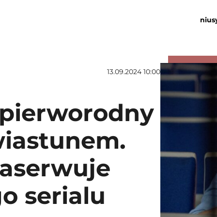
nius
13.09.2024 10:00
 pierworodny
wiastunem.
aserwuje
o serialu