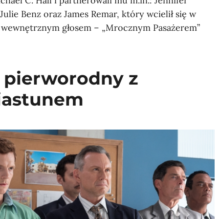
chael C. Hall i partnerowali mu m.in.: Jennifer
 Julie Benz oraz James Remar, który wcielił się w
ie wewnętrznym głosem – „Mrocznym Pasażerem”
h pierworodny z
iastunem