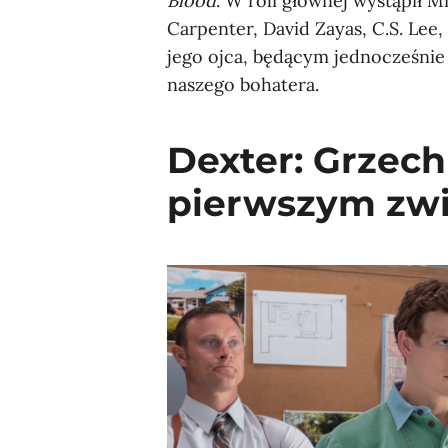
Blood
. W roli głównej wystąpił Mi
Carpenter, David Zayas, C.S. Lee,
jego ojca, będącym jednocześn
naszego bohatera.
Dexter: Grzec
pierwszym zw