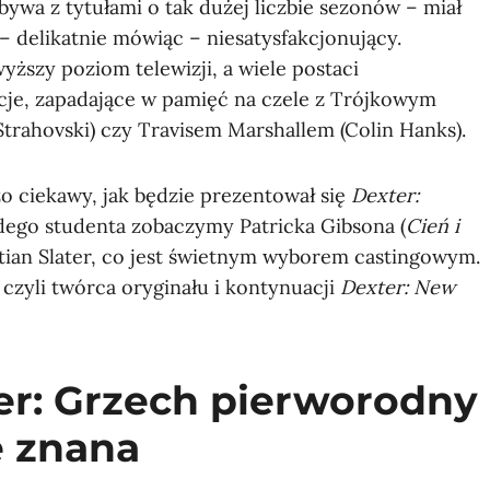
bywa z tytułami o tak dużej liczbie sezonów – miał
ł – delikatnie mówiąc – niesatysfakcjonujący.
yższy poziom telewizji, a wiele postaci
cje, zapadające w pamięć na czele z Trójkowym
trahovski) czy Travisem Marshallem (Colin Hanks).
 ciekawy, jak będzie prezentował się
Dexter:
odego studenta zobaczymy Patricka Gibsona (
Cień i
istian Slater, co jest świetnym wyborem castingowym.
, czyli twórca oryginału i kontynuacji
Dexter: New
er: Grzech pierworodny
e znana