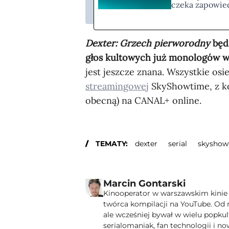
czeka zapowie
Dexter: Grzech pierworodny
będz
głos kultowych już monologów 
jest jeszcze znana. Wszystkie o
streamingowej
SkyShowtime, z k
obecną) na CANAL+ online.
TEMATY:
dexter
serial
skyshow
Marcin Gontarski
Kinooperator w warszawskim kinie I
twórca kompilacji na YouTube. Od 
ale wcześniej bywał w wielu popku
serialomaniak, fan technologii i no