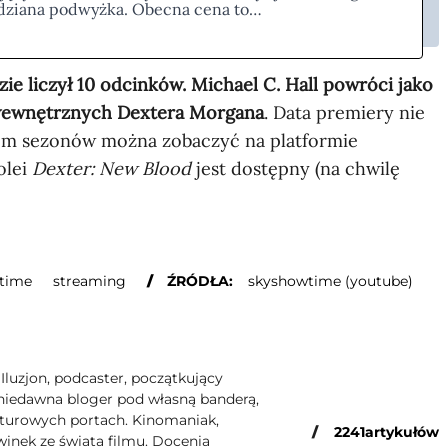
dziana podwyżka. Obecna cena to…
ie liczył 10 odcinków.
Michael C. Hall powróci jako
wewnętrznych Dextera Morgana
. Data premiery nie
siem sezonów można zobaczyć na platformie
olei
Dexter: New Blood
jest dostępny (na chwilę
time
streaming
ŹRÓDŁA:
skyshowtime (youtube)
luzjon, podcaster, początkujący
niedawna bloger pod własną banderą,
lturowych portach. Kinomaniak,
/
2241
artykułów
winek ze świata filmu. Docenia