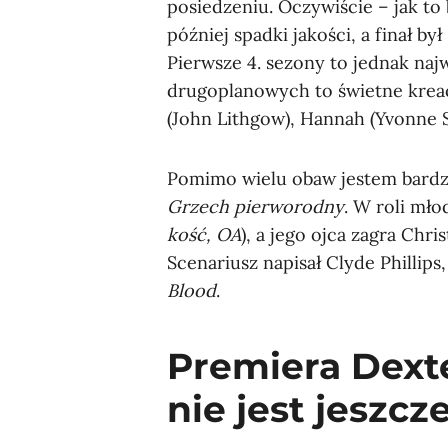
posiedzeniu. Oczywiście – jak to 
później spadki jakości, a finał by
Pierwsze 4. sezony to jednak najw
drugoplanowych to świetne krea
(John Lithgow), Hannah (Yvonne S
Pomimo wielu obaw jestem bardzo
Grzech pierworodny
. W roli mł
kość, OA
), a jego ojca zagra Chr
Scenariusz napisał Clyde Phillips
Blood
.
Premiera Dext
nie jest jeszcz