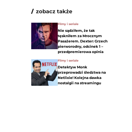
zobacz także
Filmy i seriale
Nie sądziłem, że tak
tęskniłem za Mrocznym
Pasażerem. Dexter: Grzech
pierworodny, odcinek 1 –
przedpremierowa opinia
Filmy i seriale
Detektyw Monk
przeprowadzi śledztwa na
Netlixie! Kolejna dawka
nostalgii na streamingu