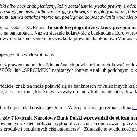
lski albo obcy znak pieniężny, który został ustalony jako prawny środek
a sumy pieniężnej albo zawierający obowiązek wypłaty kapitału, odset
kumentu usuwa oznakę umorzenia, podlega karze pozbawienia wolności od
zej konstelacja EURiona.
To znak kryptograficzny, który przypomina
 na banknotach. Nazwa słusznie kojarzy się z banknotami Euro wpr
celowym zabezpieczeniem przeciwko kopiowaniu banknotów (Markus odk
ek jest tu zwielokrotnione.
nież prawem autorskim. Nie można ich powielać i reprodukować w dowoln
WZÓR” lub „SPECIMEN” napisanych fontem Arial lub podobnym, o kon
idzicie, znak ten może pojawić się na banknotach również innych kra
 ale z kreskami, które nawiązywały do nut, z kolei na niektórych w J
16 roku posiada konstelację Oriona. Więcej informacji o zmianach na
st
 gdy 7 kwietnia Narodowy Bank Polski wprowadził do obiegu nomin
owane tym, że technologia kryptograficzna została opracowana przez
my z produkcji popularnych ciśnieniomierzy). Zdradziła to wiadomość