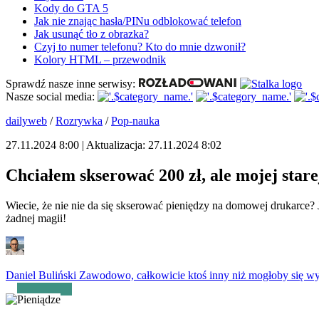
Kody do GTA 5
Jak nie znając hasła/PINu odblokować telefon
Jak usunąć tło z obrazka?
Czyj to numer telefonu? Kto do mnie dzwonił?
Kolory HTML – przewodnik
Sprawdź nasze inne serwisy:
Nasze social media:
dailyweb
/
Rozrywka
/
Pop-nauka
27.11.2024 8:00 | Aktualizacja: 27.11.2024 8:02
Chciałem skserować 200 zł, ale mojej star
Wiecie, że nie nie da się skserować pieniędzy na domowej drukarce?
żadnej magii!
Daniel Buliński
Zawodowo, całkowicie ktoś inny niż mogłoby się wyd