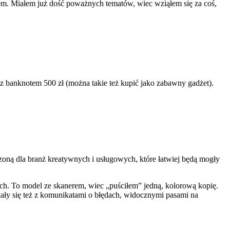
iem. Miałem już dość poważnych tematów, wiec wziąłem się za coś,
z banknotem 500 zł (można takie też kupić jako zabawny gadżet).
zoną dla branż kreatywnych i usługowych, które łatwiej będą mogły
ach. To model ze skanerem, wiec „puściłem” jedną, kolorową kopię.
kały się też z komunikatami o błędach, widocznymi pasami na