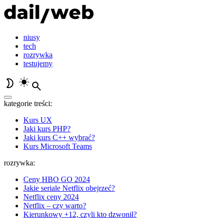
niusy
tech
rozrywka
testujemy
kategorie treści:
Kurs UX
Jaki kurs PHP?
Jaki kurs C++ wybrać?
Kurs Microsoft Teams
rozrywka:
Ceny HBO GO 2024
Jakie seriale Netflix obejrzeć?
Netflix ceny 2024
Netflix – czy warto?
Kierunkowy +12, czyli kto dzwonił?