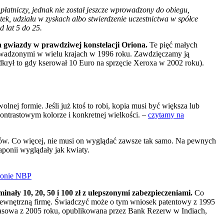
 płatniczy, jednak nie został jeszcze wprowadzony do obiegu,
ek, udziału w zyskach albo stwierdzenie uczestnictwa w spółce
 lat 5 do 25.
 gwiazdy w prawdziwej konstelacji Oriona.
Te pięć małych
owadzonymi w wielu krajach w 1996 roku. Zawdzięczamy ją
rył to gdy kserował 10 Euro na sprzęcie Xeroxa w 2002 roku).
ej formie. Jeśli już ktoś to robi, kopia musi być większa lub
trastowym kolorze i konkretnej wielkości. –
czytamy na
jów. Co więcej, nie musi on wyglądać zawsze tak samo. Na pewnych
aponii wyglądały jak kwiaty.
ronie NBP
ały 10, 20, 50 i 100 zł z ulepszonymi zabezpieczeniami.
Co
 zewnętrzną firmę. Świadczyć może o tym wniosek patentowy z 1995
 prasowa z 2005 roku, opublikowana przez Bank Rezerw w Indiach,