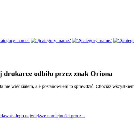
ej drukarce odbiło przez znak Oriona
 Ja nie wiedziałem, ale postanowiłem to sprawdzić. Chociaż wszystki
awać. Jego największe namiętności prócz...