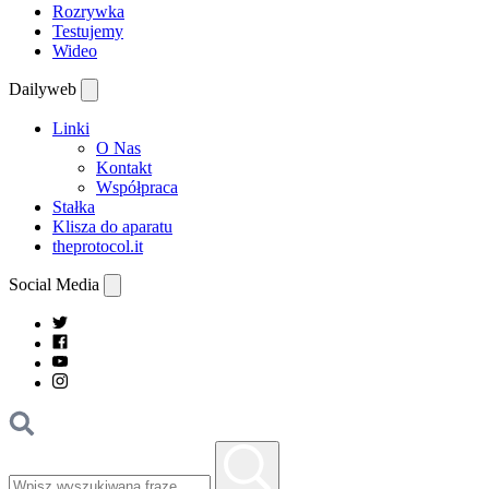
Rozrywka
Testujemy
Wideo
Dailyweb
Linki
O Nas
Kontakt
Współpraca
Stałka
Klisza do aparatu
theprotocol.it
Social Media