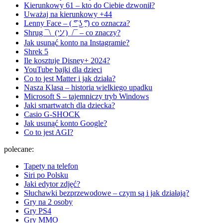
Kierunkowy 61 – kto do Ciebie dzwonił?
Uważaj na kierunkowy +44
Lenny Face – ( ͡° ͜ʖ ͡°) co oznacza?
Shrug ¯\_(ツ)_/¯ – co znaczy?
Jak usunąć konto na Instagramie?
Shrek 5
Ile kosztuje Disney+ 2024?
YouTube bajki dla dzieci
Co to jest Matter i jak działa?
Nasza Klasa – historia wielkiego upadku
Microsoft S – tajemniczy tryb Windows
Jaki smartwatch dla dziecka?
Casio G-SHOCK
Jak usunąć konto Google?
Co to jest AGI?
polecane:
Tapety na telefon
Siri po Polsku
Jaki edytor zdjęć?
Słuchawki bezprzewodowe – czym są i jak działają?
Gry na 2 osoby
Gry PS4
Gry MMO