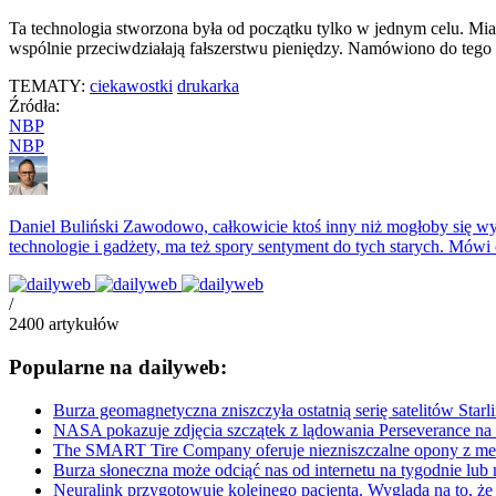
Ta technologia stworzona była od początku tylko w jednym celu. Mi
wspólnie przeciwdziałają fałszerstwu pieniędzy. Namówiono do tego
TEMATY:
ciekawostki
drukarka
Źródła:
NBP
NBP
Daniel Buliński
Zawodowo, całkowicie ktoś inny niż mogłoby się wyd
technologie i gadżety, ma też spory sentyment do tych starych. Mówi
/
2400
artykułów
Popularne na dailyweb:
Burza geomagnetyczna zniszczyła ostatnią serię satelitów Star
NASA pokazuje zdjęcia szczątek z lądowania Perseverance na
The SMART Tire Company oferuje niezniszczalne opony z met
Burza słoneczna może odciąć nas od internetu na tygodnie lub
Neuralink przygotowuje kolejnego pacjenta. Wygląda na to, że po