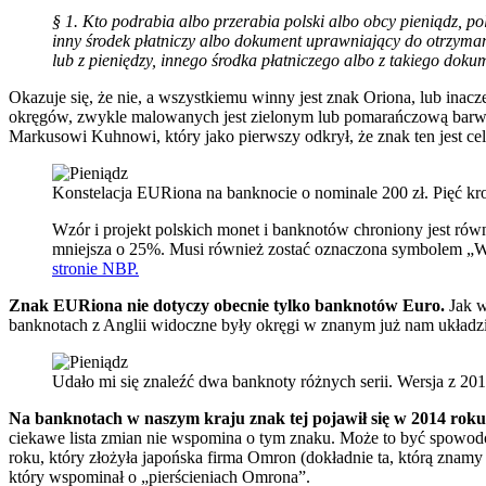
§ 1. Kto podrabia albo przerabia polski albo obcy pieniądz, po
inny środek płatniczy albo dokument uprawniający do otrzymani
lub z pieniędzy, innego środka płatniczego albo z takiego do
Okazuje się, że nie, a wszystkiemu winny jest znak Oriona, lub inac
okręgów, zwykle malowanych jest zielonym lub pomarańczową barwą
Markusowi Kuhnowi, który jako pierwszy odkrył, że znak ten jest 
Konstelacja EURiona na banknocie o nominale 200 zł. Pięć krop
Wzór i projekt polskich monet i banknotów chroniony jest rów
mniejsza o 25%. Musi również zostać oznaczona symbolem „
stronie NBP.
Znak EURiona nie dotyczy obecnie tylko banknotów Euro.
Jak w
banknotach z Anglii widoczne były okręgi w znanym już nam układzie,
Udało mi się znaleźć dwa banknoty różnych serii. Wersja z 20
Na banknotach w naszym kraju znak tej pojawił się w 2014 roku,
ciekawe lista zmian nie wspomina o tym znaku. Może to być spowod
roku, który złożyła japońska firma Omron (dokładnie ta, którą zna
który wspominał o „pierścieniach Omrona”.