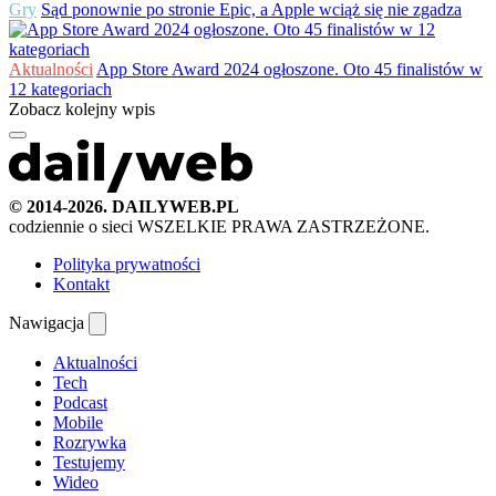
Gry
Sąd ponownie po stronie Epic, a Apple wciąż się nie zgadza
Aktualności
App Store Award 2024 ogłoszone. Oto 45 finalistów w
12 kategoriach
Zobacz kolejny wpis
© 2014-2026. DAILYWEB.PL
codziennie o sieci
WSZELKIE PRAWA ZASTRZEŻONE.
Polityka prywatności
Kontakt
Nawigacja
Aktualności
Tech
Podcast
Mobile
Rozrywka
Testujemy
Wideo