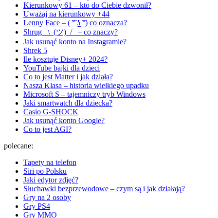
Kierunkowy 61 – kto do Ciebie dzwonił?
Uważaj na kierunkowy +44
Lenny Face – ( ͡° ͜ʖ ͡°) co oznacza?
Shrug ¯\_(ツ)_/¯ – co znaczy?
Jak usunąć konto na Instagramie?
Shrek 5
Ile kosztuje Disney+ 2024?
YouTube bajki dla dzieci
Co to jest Matter i jak działa?
Nasza Klasa – historia wielkiego upadku
Microsoft S – tajemniczy tryb Windows
Jaki smartwatch dla dziecka?
Casio G-SHOCK
Jak usunąć konto Google?
Co to jest AGI?
polecane:
Tapety na telefon
Siri po Polsku
Jaki edytor zdjęć?
Słuchawki bezprzewodowe – czym są i jak działają?
Gry na 2 osoby
Gry PS4
Gry MMO