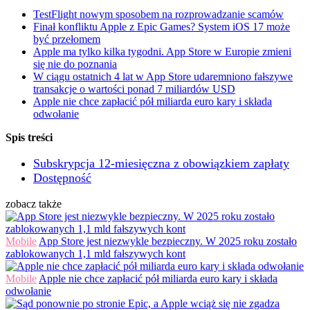
TestFlight nowym sposobem na rozprowadzanie scamów
Finał konfliktu Apple z Epic Games? System iOS 17 może
być przełomem
Apple ma tylko kilka tygodni. App Store w Europie zmieni
się nie do poznania
W ciągu ostatnich 4 lat w App Store udaremniono fałszywe
transakcje o wartości ponad 7 miliardów USD
Apple nie chce zapłacić pół miliarda euro kary i składa
odwołanie
Spis treści
Subskrypcja 12-miesięczna z obowiązkiem zapłaty
Dostępność
zobacz także
Mobile
App Store jest niezwykle bezpieczny. W 2025 roku zostało
zablokowanych 1,1 mld fałszywych kont
Mobile
Apple nie chce zapłacić pół miliarda euro kary i składa
odwołanie