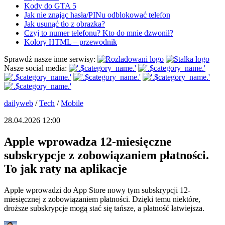
Kody do GTA 5
Jak nie znając hasła/PINu odblokować telefon
Jak usunąć tło z obrazka?
Czyj to numer telefonu? Kto do mnie dzwonił?
Kolory HTML – przewodnik
Sprawdź nasze inne serwisy:
Nasze social media:
dailyweb
/
Tech
/
Mobile
28.04.2026 12:00
Apple wprowadza 12-miesięczne
subskrypcje z zobowiązaniem płatności.
To jak raty na aplikacje
Apple wprowadzi do App Store nowy tym subskrypcji 12-
miesięcznej z zobowiązaniem płatności. Dzięki temu niektóre,
droższe subskrypcje mogą stać się tańsze, a płatność łatwiejsza.