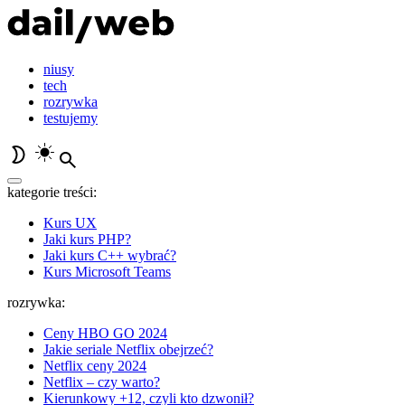
niusy
tech
rozrywka
testujemy
kategorie treści:
Kurs UX
Jaki kurs PHP?
Jaki kurs C++ wybrać?
Kurs Microsoft Teams
rozrywka:
Ceny HBO GO 2024
Jakie seriale Netflix obejrzeć?
Netflix ceny 2024
Netflix – czy warto?
Kierunkowy +12, czyli kto dzwonił?