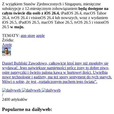
Z wyjątkiem Stanów Zjednoczonych i Singapuru, miesięczne
subskrypcje z 12-miesięcznym zobowiązaniem
będą dostępne na
całym świecie dla osób z iOS 26.4,
iPadOS 26.4, macOS Tahoe
26.4, tvOS 26.4 i visionOS 26.4 lub nowszych, wraz z wydaniem
iOS 26.5, iPadOS 26.5, macOS Tahoe 26.5, tvOS 26.5 i visionOS
26.5
w maju.
TEMATY:
app store
apple
Źródła:
Apple
Daniel Buliński
Zawodowo, całkowicie ktoś inny niż mogłoby się
wydawać. Jego największe namiętności prócz żony to dobre piwo,
ostre papryczki i świeżo palona kawa w hurtowej ilości. Uwielbia
nowe technologie i gadżety, ma też spory sentyment do tych starych.
Mówi o sobie, że jest „roztańczonym puchem tego świata”.
/
2400
artykułów
Popularne na dailyweb: