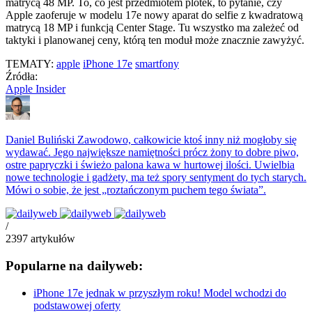
matrycą 48 MP. To, co jest przedmiotem plotek, to pytanie, czy
Apple zaoferuje w modelu 17e nowy aparat do selfie z kwadratową
matrycą 18 MP i funkcją Center Stage. Tu wszystko ma zależeć od
taktyki i planowanej ceny, którą ten moduł może znacznie zawyżyć.
TEMATY:
apple
iPhone 17e
smartfony
Źródła:
Apple Insider
Daniel Buliński
Zawodowo, całkowicie ktoś inny niż mogłoby się
wydawać. Jego największe namiętności prócz żony to dobre piwo,
ostre papryczki i świeżo palona kawa w hurtowej ilości. Uwielbia
nowe technologie i gadżety, ma też spory sentyment do tych starych.
Mówi o sobie, że jest „roztańczonym puchem tego świata”.
/
2397
artykułów
Popularne na dailyweb:
iPhone 17e jednak w przyszłym roku! Model wchodzi do
podstawowej oferty