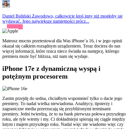
Daniel Buliński
Zawodowo, całkowicie ktoś inny niż mogłoby się
wydawać. Jego największe namiętności prócz...
Mateusz mocno przetestował dla Was iPhone’a 16, i w jego opinii
okazał się całkiem rozsądnym urządzeniem. Teraz dociera do nas
więcej informacji, które rzuca nieco światła na następcę, którego
premiera może być bliższa, niż nam się wydaje.
iPhone 17e z dynamiczną wyspą i
potężnym procesorem
Zanim przejdę do sedna, chciałbym wspomnieć tylko o dacie jego
premiery. To nadal wielka niewiadoma. Analitycy, tipsterzy i
zagraniczne media przerzucają się przybliżonymi terminami
premiery. Jedni twierdzą, że to na bank pierwsza połowa przyszłego
roku, ale tyle wiemy i my. Ci dokładniejsi spierają się ciągle między
lutym i majem przyszłego roku. Nadal więc nie wiadomo więc czy