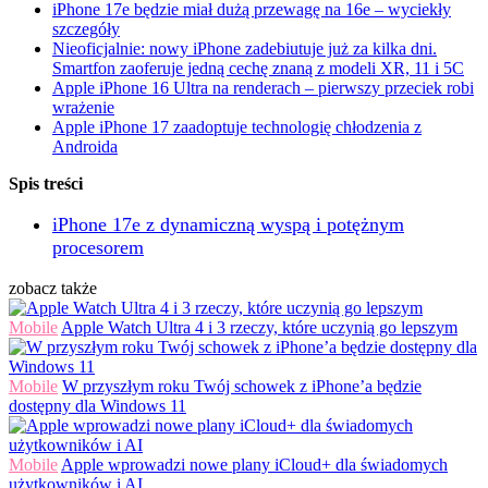
iPhone 17e będzie miał dużą przewagę na 16e – wyciekły
szczegóły
Nieoficjalnie: nowy iPhone zadebiutuje już za kilka dni.
Smartfon zaoferuje jedną cechę znaną z modeli XR, 11 i 5C
Apple iPhone 16 Ultra na renderach – pierwszy przeciek robi
wrażenie
Apple iPhone 17 zaadoptuje technologię chłodzenia z
Androida
Spis treści
iPhone 17e z dynamiczną wyspą i potężnym
procesorem
zobacz także
Mobile
Apple Watch Ultra 4 i 3 rzeczy, które uczynią go lepszym
Mobile
W przyszłym roku Twój schowek z iPhone’a będzie
dostępny dla Windows 11
Mobile
Apple wprowadzi nowe plany iCloud+ dla świadomych
użytkowników i AI