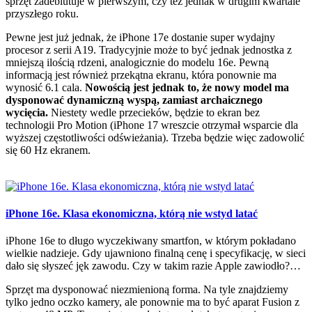
sprzęt zadebiutuje w pierwszym, czy też jednak w drugim kwartale
przyszłego roku.
Pewne jest już jednak, że iPhone 17e dostanie super wydajny
procesor z serii A19. Tradycyjnie może to być jednak jednostka z
mniejszą ilością rdzeni, analogicznie do modelu 16e. Pewną
informacją jest również przekątna ekranu, która ponownie ma
wynosić 6.1 cala.
Nowością jest jednak to, że nowy model ma
dysponować dynamiczną wyspą, zamiast archaicznego
wycięcia.
Niestety wedle przecieków, będzie to ekran bez
technologii Pro Motion (iPhone 17 wreszcie otrzymał wsparcie dla
wyższej częstotliwości odświeżania). Trzeba będzie więc zadowolić
się 60 Hz ekranem.
iPhone 16e. Klasa ekonomiczna, którą nie wstyd latać
iPhone 16e to długo wyczekiwany smartfon, w którym pokładano
wielkie nadzieje. Gdy ujawniono finalną cenę i specyfikację, w sieci
dało się słyszeć jęk zawodu. Czy w takim razie Apple zawiodło?…
Sprzęt ma dysponować niezmienioną forma. Na tyle znajdziemy
tylko jedno oczko kamery, ale ponownie ma to być aparat Fusion z