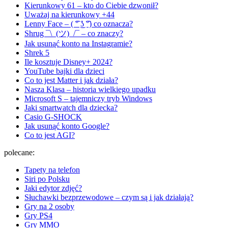
Kierunkowy 61 – kto do Ciebie dzwonił?
Uważaj na kierunkowy +44
Lenny Face – ( ͡° ͜ʖ ͡°) co oznacza?
Shrug ¯\_(ツ)_/¯ – co znaczy?
Jak usunąć konto na Instagramie?
Shrek 5
Ile kosztuje Disney+ 2024?
YouTube bajki dla dzieci
Co to jest Matter i jak działa?
Nasza Klasa – historia wielkiego upadku
Microsoft S – tajemniczy tryb Windows
Jaki smartwatch dla dziecka?
Casio G-SHOCK
Jak usunąć konto Google?
Co to jest AGI?
polecane:
Tapety na telefon
Siri po Polsku
Jaki edytor zdjęć?
Słuchawki bezprzewodowe – czym są i jak działają?
Gry na 2 osoby
Gry PS4
Gry MMO