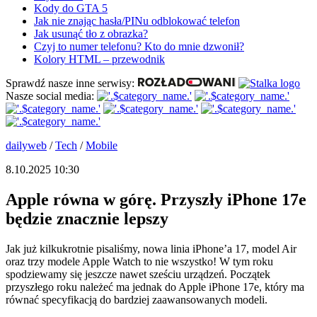
Kody do GTA 5
Jak nie znając hasła/PINu odblokować telefon
Jak usunąć tło z obrazka?
Czyj to numer telefonu? Kto do mnie dzwonił?
Kolory HTML – przewodnik
Sprawdź nasze inne serwisy:
Nasze social media:
dailyweb
/
Tech
/
Mobile
8.10.2025 10:30
Apple równa w górę. Przyszły iPhone 17e
będzie znacznie lepszy
Jak już kilkukrotnie pisaliśmy, nowa linia iPhone’a 17, model Air
oraz trzy modele Apple Watch to nie wszystko! W tym roku
spodziewamy się jeszcze nawet sześciu urządzeń. Początek
przyszłego roku należeć ma jednak do Apple iPhone 17e, który ma
równać specyfikacją do bardziej zaawansowanych modeli.