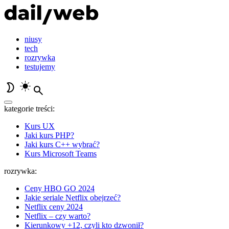
niusy
tech
rozrywka
testujemy
kategorie treści:
Kurs UX
Jaki kurs PHP?
Jaki kurs C++ wybrać?
Kurs Microsoft Teams
rozrywka:
Ceny HBO GO 2024
Jakie seriale Netflix obejrzeć?
Netflix ceny 2024
Netflix – czy warto?
Kierunkowy +12, czyli kto dzwonił?