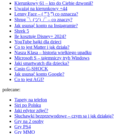
Kierunkowy 61 – kto do Ciebie dzwonił?
Uważaj na kierunkowy +44
Lenny Face – ( ͡° ͜ʖ ͡°) co oznacza?
Shrug ¯\_(ツ)_/¯ – co znaczy?
Jak usunąć konto na Instagramie?
Shrek 5
Ile kosztuje Disney+ 2024?
YouTube bajki dla dzieci
Co to jest Matter i jak działa?
Nasza Klasa – historia wielkiego upadku
Microsoft S – tajemniczy tryb Windows
Jaki smartwatch dla dziecka?
Casio G-SHOCK
Jak usunąć konto Google?
Co to jest AGI?
polecane:
Tapety na telefon
Siri po Polsku
Jaki edytor zdjęć?
Słuchawki bezprzewodowe – czym są i jak działają?
Gry na 2 osoby
Gry PS4
Gry MMO