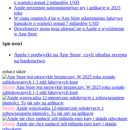
o wartości ponad 2 miliardów USD
Apple prezentuje najpopularniejsze gry i aplikacje w 2023
roku
W ciągu ostatnich 4 lat w App Store udaremniono fałszywe
transakcje o wartości ponad 7 miliardów USD
Deweloperzy mogą teraz ubiegać się u Apple o wyróżnienie
w App Store
Spis treści
Apple i podwyżki na App Store, czyli idealna recepta
na bankructwo
zobacz także
Mobile
App Store jest niezwykle bezpieczny. W 2025 roku zostało
zablokowanych 1,1 mld fałszywych kont
Mobile
Apple wprowadza 12-miesięczne subskrypcje z
zobowiązaniem płatności. To jak raty na aplikacje
Mobile
Apple nie chce zapłacić pół miliarda euro kary i składa
odwołanie