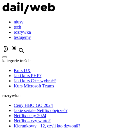
niusy
tech
rozrywka
testujemy
kategorie treści:
Kurs UX
Jaki kurs PHP?
Jaki kurs C++ wybrać?
Kurs Microsoft Teams
rozrywka:
Ceny HBO GO 2024
Jakie seriale Netflix obejrzeć?
Netflix ceny 2024
Netflix – czy warto?
Kierunkowy +12, czyli kto dzwonił?