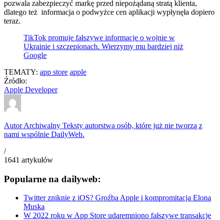
pozwala zabezpieczyć markę przed niepożądaną stratą klienta,
dlatego też informacja o podwyżce cen aplikacji wypłynęła dopiero
teraz.
TikTok promuje fałszywe informacje o wojnie w
Ukrainie i szczepionach. Wierzymy mu bardziej niż
Google
TEMATY:
app store
apple
Źródło:
Apple Developer
Autor Archiwalny
Teksty autorstwa osób, które już nie tworzą z
nami wspólnie DailyWeb.
/
1641
artykułów
Popularne na dailyweb:
Twitter zniknie z iOS? Groźba Apple i kompromitacja Elona
Muska
W 2022 roku w App Store udaremniono fałszywe transakcje