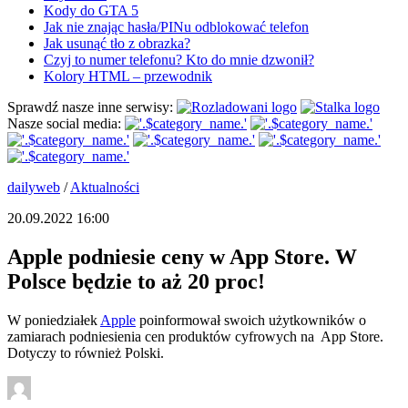
Kody do GTA 5
Jak nie znając hasła/PINu odblokować telefon
Jak usunąć tło z obrazka?
Czyj to numer telefonu? Kto do mnie dzwonił?
Kolory HTML – przewodnik
Sprawdź nasze inne serwisy:
Nasze social media:
dailyweb
/
Aktualności
20.09.2022 16:00
Apple podniesie ceny w App Store. W
Polsce będzie to aż 20 proc!
W poniedziałek
Apple
poinformował swoich użytkowników o
zamiarach podniesienia cen produktów cyfrowych na App Store.
Dotyczy to również Polski.