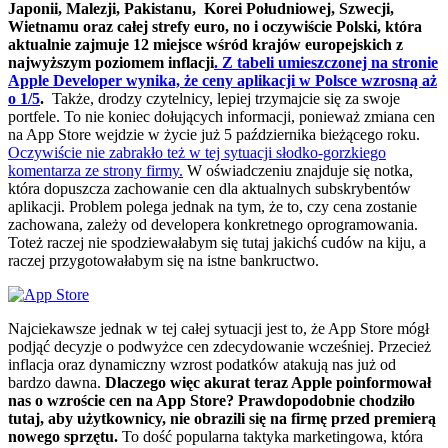
Japonii, Malezji, Pakistanu, Korei Południowej, Szwecji,
Wietnamu oraz całej strefy euro, no i oczywiście Polski, która
aktualnie zajmuje 12 miejsce wśród krajów europejskich z
najwyższym poziomem inflacji
. Z tabeli umieszczonej na stronie
Apple Developer wynika, że ceny aplikacji w Polsce wzrosną aż
o 1/5
.
Także, drodzy czytelnicy, lepiej trzymajcie się za swoje
portfele. To nie koniec dołujących informacji, ponieważ zmiana cen
na App Store wejdzie w życie już 5 października bieżącego roku.
Oczywiście nie zabrakło też w tej sytuacji słodko-gorzkiego
komentarza ze strony firmy.
W oświadczeniu znajduje się notka,
która dopuszcza zachowanie cen dla aktualnych subskrybentów
aplikacji. Problem polega jednak na tym, że to, czy cena zostanie
zachowana, zależy od developera konkretnego oprogramowania.
Toteż raczej nie spodziewałabym się tutaj jakichś cudów na kiju, a
raczej przygotowałabym się na istne bankructwo.
Najciekawsze jednak w tej całej sytuacji jest to, że App Store mógł
podjąć decyzje o podwyżce cen zdecydowanie wcześniej. Przecież
inflacja oraz dynamiczny wzrost podatków atakują nas już od
bardzo dawna.
Dlaczego więc akurat teraz Apple poinformował
nas o wzroście cen na App Store? Prawdopodobnie chodziło
tutaj, aby użytkownicy, nie obrazili się na firmę przed premierą
nowego sprzętu.
To dość popularna taktyka marketingowa, która