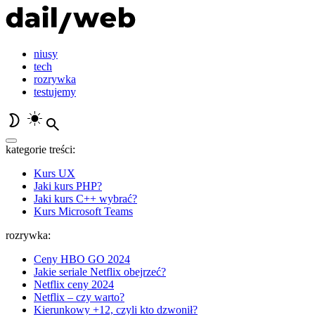
niusy
tech
rozrywka
testujemy
kategorie treści:
Kurs UX
Jaki kurs PHP?
Jaki kurs C++ wybrać?
Kurs Microsoft Teams
rozrywka:
Ceny HBO GO 2024
Jakie seriale Netflix obejrzeć?
Netflix ceny 2024
Netflix – czy warto?
Kierunkowy +12, czyli kto dzwonił?