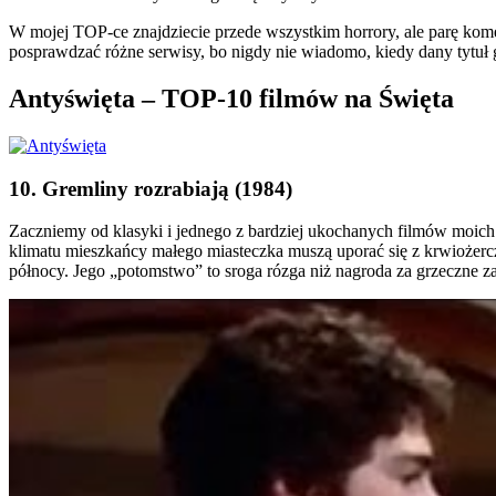
W mojej TOP-ce znajdziecie przede wszystkim horrory, ale parę komedi
posprawdzać różne serwisy, bo nigdy nie wiadomo, kiedy dany tytuł g
Antyświęta – TOP-10 filmów na Święta
10. Gremliny rozrabiają (1984)
Zaczniemy od klasyki i jednego z bardziej ukochanych filmów moich l
klimatu mieszkańcy małego miasteczka muszą uporać się z krwiożercz
północy. Jego „potomstwo” to sroga rózga niż nagroda za grzeczne 