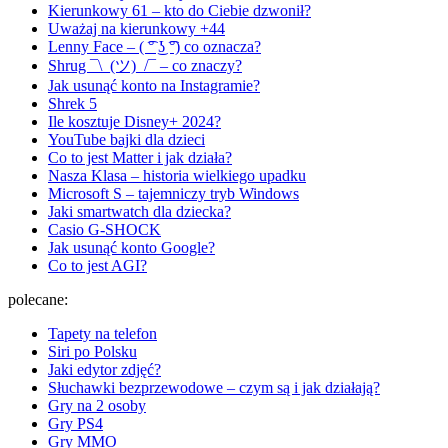
Kierunkowy 61 – kto do Ciebie dzwonił?
Uważaj na kierunkowy +44
Lenny Face – ( ͡° ͜ʖ ͡°) co oznacza?
Shrug ¯\_(ツ)_/¯ – co znaczy?
Jak usunąć konto na Instagramie?
Shrek 5
Ile kosztuje Disney+ 2024?
YouTube bajki dla dzieci
Co to jest Matter i jak działa?
Nasza Klasa – historia wielkiego upadku
Microsoft S – tajemniczy tryb Windows
Jaki smartwatch dla dziecka?
Casio G-SHOCK
Jak usunąć konto Google?
Co to jest AGI?
polecane:
Tapety na telefon
Siri po Polsku
Jaki edytor zdjęć?
Słuchawki bezprzewodowe – czym są i jak działają?
Gry na 2 osoby
Gry PS4
Gry MMO