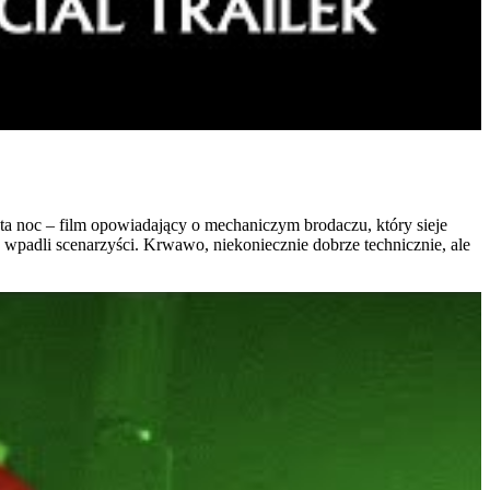
ęta noc – film opowiadający o mechaniczym brodaczu, który sieje
co wpadli scenarzyści. Krwawo, niekoniecznie dobrze technicznie, ale