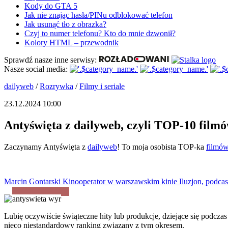
Kody do GTA 5
Jak nie znając hasła/PINu odblokować telefon
Jak usunąć tło z obrazka?
Czyj to numer telefonu? Kto do mnie dzwonił?
Kolory HTML – przewodnik
Sprawdź nasze inne serwisy:
Nasze social media:
dailyweb
/
Rozrywka
/
Filmy i seriale
23.12.2024 10:00
Antyświęta z dailyweb, czyli TOP-10 filmó
Zaczynamy Antyświęta z
dailyweb
! To moja osobista TOP-ka
filmó
Marcin Gontarski
Kinooperator w warszawskim kinie Iluzjon, podcast
Lubię oczywiście świąteczne hity lub produkcje, dziejące się podc
nieco niestandardowy ranking związany z tym okresem.