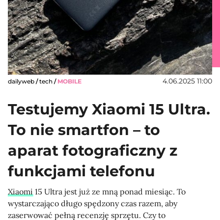
4.06.2025 11:00
dailyweb
/
tech
/
MOBILE
Testujemy Xiaomi 15 Ultra.
To nie smartfon – to
aparat fotograficzny z
funkcjami telefonu
Xiaomi
15 Ultra jest już ze mną ponad miesiąc. To
wystarczająco długo spędzony czas razem, aby
zaserwować pełną recenzję sprzętu. Czy to