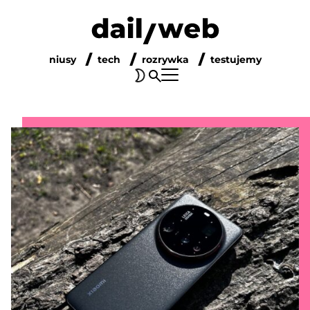
niusy
tech
rozrywka
testujemy