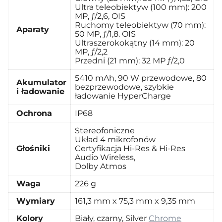
Ultra teleobiektyw (100 mm): 200
MP, ƒ/2,6, OIS
Ruchomy teleobiektyw (70 mm):
Aparaty
50 MP, ƒ/1,8. OIS
Ultraszerokokątny (14 mm): 20
MP, ƒ/2,2
Przedni (21 mm): 32 MP ƒ/2,0
5410 mAh, 90 W przewodowe, 80
Akumulator
bezprzewodowe, szybkie
i ładowanie
ładowanie HyperCharge
Ochrona
IP68
Stereofoniczne
Układ 4 mikrofonów
Głośniki
Certyfikacja Hi-Res & Hi-Res
Audio Wireless,
Dolby Atmos
Waga
226 g
Wymiary
161,3 mm x 75,3 mm x 9,35 mm
Kolory
Biały, czarny, Silver
Chrome