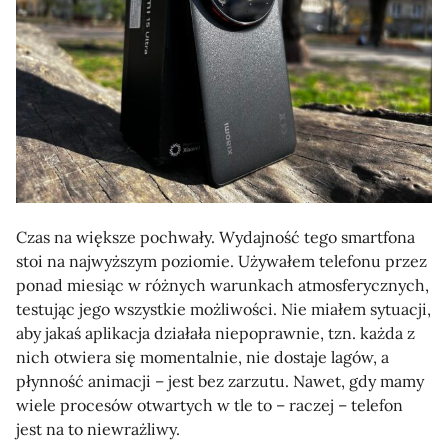
Czas na większe pochwały. Wydajność tego smartfona
stoi na najwyższym poziomie. Używałem telefonu przez
ponad miesiąc w różnych warunkach atmosferycznych,
testując jego wszystkie możliwości. Nie miałem sytuacji,
aby jakaś aplikacja działała niepoprawnie, tzn. każda z
nich otwiera się momentalnie, nie dostaje lagów, a
płynność animacji – jest bez zarzutu. Nawet, gdy mamy
wiele procesów otwartych w tle to – raczej – telefon
jest na to niewrażliwy.