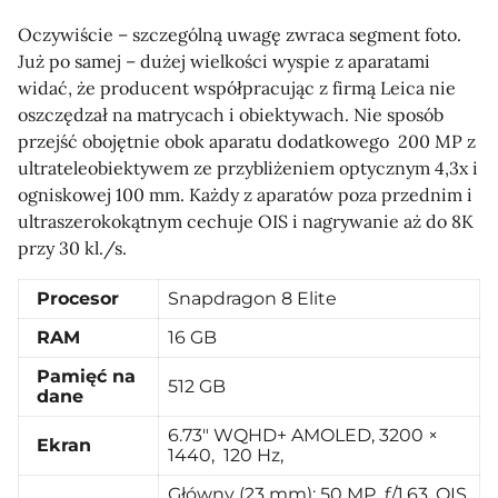
Oczywiście – szczególną uwagę zwraca segment foto.
Już po samej – dużej wielkości wyspie z aparatami
widać, że producent współpracując z firmą Leica nie
oszczędzał na matrycach i obiektywach. Nie sposób
przejść obojętnie obok aparatu dodatkowego 200 MP z
ultrateleobiektywem ze przybliżeniem optycznym 4,3x i
ogniskowej 100 mm. Każdy z aparatów poza przednim i
ultraszerokokątnym cechuje OIS i nagrywanie aż do 8K
przy 30 kl./s.
Procesor
Snapdragon 8 Elite
RAM
16 GB
Pamięć na
512 GB
dane
6.73″ WQHD+ AMOLED, 3200 ×
Ekran
1440, 120 Hz,
Główny (23 mm): 50 MP, ƒ/1,63, OIS