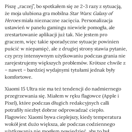
Piszę „raczej”, bo spotkałem się ze 2-3 razy z sytuacją,
że moja ulubiona gra mobilna
Star Wars: Galaxy of
Heroes
miała nieznaczne zacięcia. Personalizacja
ustawień w panelu gamingu niewiele pomogła, ale
zrestartowanie aplikacji już tak. Nie jestem pro
graczem, więc takie sporadyczne sytuacje powinien
puścić w niepamięć, ale z drugiej strony stawia pytanie,
czy przy intensywnym użytkowaniu podczas grania nie
zarejestrujemy większych problemów. Krótsze chwile z
– nawet – bardziej wydajnymi tytułami jednak były
komfortowe.
Xiaomi 15 Ultra nie ma też tendencji do nadmiernego
przegrzewania się. Miałem w ręku flagowce (Apple i
Pixel), które podczas długich redakcyjnych calli
potrafiły niezbyt dobrze odprowadzać ciepło.
Flagowiec Xiaomi bywa cieplejszy, kiedy temperatura
wokół jest dużo większa, ale podczas codziennego
użytkowania nie mogłem powiedzieć, aby to był