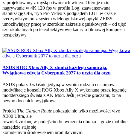
zaprojektowany z myślą o twórcach wideo. Oferuje m.in.
nagrywanie w 4K 120 fps w profilu Log, zaawansowaną
stabilizację OIS, tryb Pro Video z podglądem LUT w czasie
rzeczywistym oraz system wieloogniskowej optyki ZEISS,
umożliwiający pracę w szerokim zakresie ogniskowych – od ujęć
szerokokątnych po teleobiektywowe kadry o filmowej kompresji
perspektywy.
ASUS ROG Xbox Ally X zbudzi każdego samuraja.
Wyjątkowa edycja Cyberpunk 2077 to uczta dla oczu
ASUS pokazał właśnie jedyną w swoim rodzaju customową
modyfikację konsoli ROG Xbox Ally X wykonaną przez legendę
modderskiego świata z AK Mod. Jeśli jesteście graczami, to na
pewno docenicie wyjątkową…
Projekt
The Garden Route
pokazuje nie tylko możliwości vivo
X300 Ultra, ale
również zmianę w podejściu do tworzenia obrazu – gdzie mobilne
narzędzie staje się
kompletnym środowiskiem produkcyjnym.