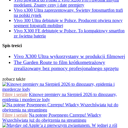
modelami. Znamy ceny i datę premiery
Vivo x300 Ultra zaprezentowany. Świetny fotosmartfon trafi
na polski rynek
Vivo 300 Ultra debiutuje w Polsce. Producent otwiera nowy
segment fotografii mobilnej
Vivo X300 FE debiutuje w Polsce. To kompaktowy smartfon
ze świetną baterią
Spis treści
Vivo X300 Ultra wykorzystany w produkcji filmowej
The Garden Route to film krótkometrażowy
zrealizowany bez pomocy profesjonalnego sprzętu
zobacz także
Filmy i seriale
Kinowe premiery na Sierpień 2026 to dinozaury,
epidemia i mordercze lody
Filmy i seriale
Na potęgę Posępnego Czerepu! Władcy
Wszechświata już do obejrzenia na streamingu