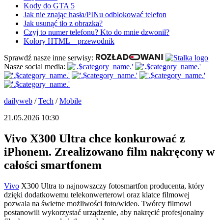
Kody do GTA 5
Jak nie znając hasła/PINu odblokować telefon
Jak usunąć tło z obrazka?
Czyj to numer telefonu? Kto do mnie dzwonił?
Kolory HTML – przewodnik
Sprawdź nasze inne serwisy:
Nasze social media:
dailyweb
/
Tech
/
Mobile
21.05.2026 10:30
Vivo X300 Ultra chce konkurować z
iPhonem. Zrealizowano film nakręcony w
całości smartfonem
Vivo
X300 Ultra to najnowszczy fotosmartfon producenta, który
dzięki dodatkowemu telekonwerterowi oraz klatce filmowej
pozwala na świetne możliwości foto/wideo. Twórcy filmowi
postanowili wykorzystać urządzenie, aby nakręcić profesjonalny