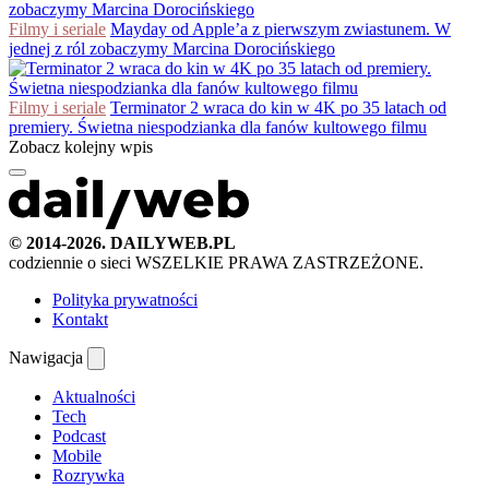
Filmy i seriale
Mayday od Apple’a z pierwszym zwiastunem. W
jednej z ról zobaczymy Marcina Dorocińskiego
Filmy i seriale
Terminator 2 wraca do kin w 4K po 35 latach od
premiery. Świetna niespodzianka dla fanów kultowego filmu
Zobacz kolejny wpis
© 2014-2026. DAILYWEB.PL
codziennie o sieci
WSZELKIE PRAWA ZASTRZEŻONE.
Polityka prywatności
Kontakt
Nawigacja
Aktualności
Tech
Podcast
Mobile
Rozrywka