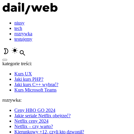
niusy
tech
rozrywka
testujemy
kategorie treści:
Kurs UX
Jaki kurs PHP?
Jaki kurs C++ wybrać?
Kurs Microsoft Teams
rozrywka:
Ceny HBO GO 2024
Jakie seriale Netflix obejrzeć?
Netflix ceny 2024
Netflix – czy warto?
Kierunkowy +12, czyli kto dzwonił?