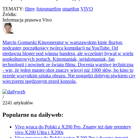
TEMATY:
filmy
fotosmartfon
smartfon
VIVO
Źródła:
Informacja prasowa Vivo
Marcin Gontarski
Kinooperator w warszawskim kinie Iluzjon,
podcaster, początkujący twórca kompilacji na YouTube. Od
niedawna bloger pod własną banderą, ale wcześniej bywał w wielu
popkulturowych portach. Kinomaniak, serialomaniak, fan
technologii i nowinek ze świata filmu. Docenia warstwę techniczną
- wie, że jeden master-shot znaczy więcej niż 1000 słów, bo kino to
przede wszystkim sztuka obrazu. Nie pogardzi dobrym piwkiem czy
wieczorem spędzonym przed konsolą.
/
2241
artykułów
Popularne na dailyweb:
Vivo wraca do Polski z X200 Pro. Znamy też datę premiery
vivo X200 Ultra i X200s
Vivo powraca do Polski z vivo X200 Pro i dwoma innymi