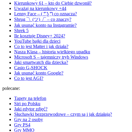
Kierunkowy 61 – kto do Ciebie dzwonił?
Uważaj na kierunkowy +44
Lenny Face – ( ͡° ͜ʖ ͡°) co oznacza?
Shrug ¯\_(ツ)_/¯ – co znaczy?
Jak usunąć konto na Instagramie?
Shrek 5
Ile kosztuje Disney+ 2024?
YouTube bajki dla dzieci
Co to jest Matter i jak działa?
Nasza Klasa – historia wielkiego upadku
Microsoft S – tajemniczy tryb Windows
Jaki smartwatch dla dziecka?
Casio G-SHOCK
Jak usunąć konto Google?
Co to jest AGI?
polecane:
Tapety na telefon
Siri po Polsku
Jaki edytor zdjęć?
Słuchawki bezprzewodowe – czym są i jak działają?
Gry na 2 osoby
Gry PS4
Gry MMO