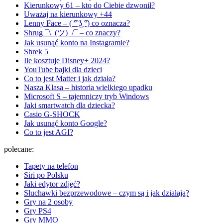
Kierunkowy 61 – kto do Ciebie dzwonił?
Uważaj na kierunkowy +44
Lenny Face – ( ͡° ͜ʖ ͡°) co oznacza?
Shrug ¯\_(ツ)_/¯ – co znaczy?
Jak usunąć konto na Instagramie?
Shrek 5
Ile kosztuje Disney+ 2024?
YouTube bajki dla dzieci
Co to jest Matter i jak działa?
Nasza Klasa – historia wielkiego upadku
Microsoft S – tajemniczy tryb Windows
Jaki smartwatch dla dziecka?
Casio G-SHOCK
Jak usunąć konto Google?
Co to jest AGI?
polecane:
Tapety na telefon
Siri po Polsku
Jaki edytor zdjęć?
Słuchawki bezprzewodowe – czym są i jak działają?
Gry na 2 osoby
Gry PS4
Gry MMO