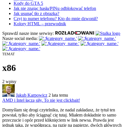
Kody do GTA 5
Jak nie znając hasła/PINu odblokować telefon
Jak usunąć tło z obrazka?
Czyj to numer telefonu? Kto do mnie dzwonił?
Kolory HTML – przewodnik
Sprawdź nasze inne serwisy:
Nasze social media:
TEMAT
x86
2
wpisy
Jakub Karpowicz
2 lata temu
AMD i Intel łączą siły. To nie jest clickbait!
Domyślam się drogi czytelniku, że
nadal zakładasz, że tytuł ten
powstał, tylko aby ściągnąć cię tutaj. Miałem dokładnie to samo
przeczucie i opór przed kliknięciem w link newsa. Prawda jest
jednak taka, że współpraca, na razie na papierze, dwóch głównych