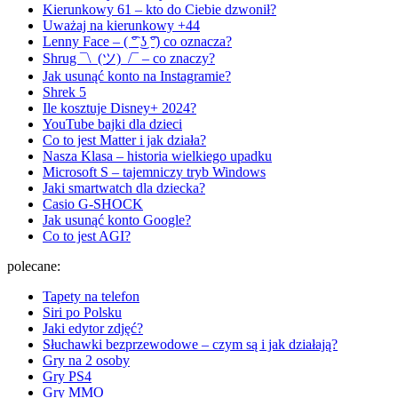
Kierunkowy 61 – kto do Ciebie dzwonił?
Uważaj na kierunkowy +44
Lenny Face – ( ͡° ͜ʖ ͡°) co oznacza?
Shrug ¯\_(ツ)_/¯ – co znaczy?
Jak usunąć konto na Instagramie?
Shrek 5
Ile kosztuje Disney+ 2024?
YouTube bajki dla dzieci
Co to jest Matter i jak działa?
Nasza Klasa – historia wielkiego upadku
Microsoft S – tajemniczy tryb Windows
Jaki smartwatch dla dziecka?
Casio G-SHOCK
Jak usunąć konto Google?
Co to jest AGI?
polecane:
Tapety na telefon
Siri po Polsku
Jaki edytor zdjęć?
Słuchawki bezprzewodowe – czym są i jak działają?
Gry na 2 osoby
Gry PS4
Gry MMO