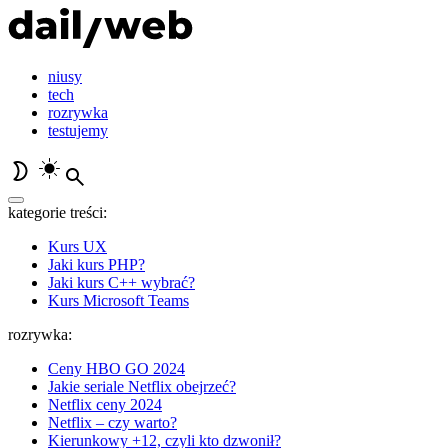
niusy
tech
rozrywka
testujemy
kategorie treści:
Kurs UX
Jaki kurs PHP?
Jaki kurs C++ wybrać?
Kurs Microsoft Teams
rozrywka:
Ceny HBO GO 2024
Jakie seriale Netflix obejrzeć?
Netflix ceny 2024
Netflix – czy warto?
Kierunkowy +12, czyli kto dzwonił?