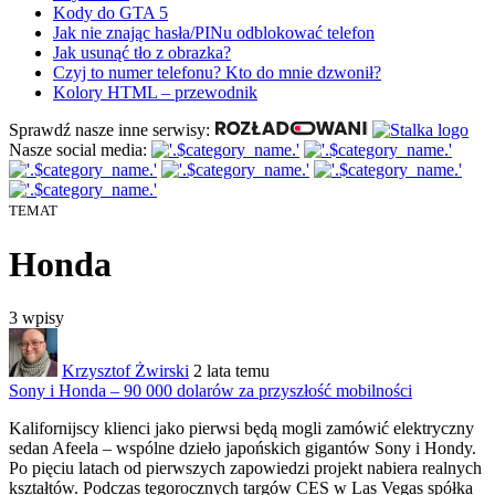
Kody do GTA 5
Jak nie znając hasła/PINu odblokować telefon
Jak usunąć tło z obrazka?
Czyj to numer telefonu? Kto do mnie dzwonił?
Kolory HTML – przewodnik
Sprawdź nasze inne serwisy:
Nasze social media:
TEMAT
Honda
3
wpisy
Krzysztof Żwirski
2 lata temu
Sony i Honda – 90 000 dolarów za przyszłość mobilności
Kalifornijscy klienci jako pierwsi będą
mogli zamówić elektryczny
sedan Afeela – wspólne dzieło japońskich gigantów Sony i Hondy.
Po pięciu latach od pierwszych zapowiedzi projekt nabiera realnych
kształtów. Podczas tegorocznych targów CES w Las Vegas spółka