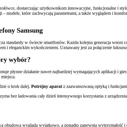
j czołówce, dostarczając użytkownikom innowacyjne, funkcjonalne i s
ycji – modele, które zachwycają parametrami, a także wyglądem i komfo
elefony Samsung
acza standardy w świecie smartfonów. Każda kolejna generacja wnosi c
em i eleganckim wykończeniem. Uznawany jest za połączenie luksusu,
bry wybór?
e płynne działanie nawet najbardziej wymagających aplikacji i gier
 miejsca.
dzie o krok dalej.
Potrójny aparat
z zaawansowaną optyką i funkcjami
zyma bez ładowania cały dzień intensywnego korzystania z urządzeni
nowa obudowa wygląda wyjątkowo, a ponadto zapewnia wytrzymałość i