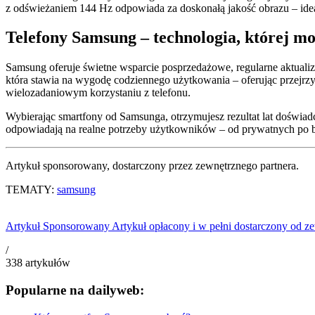
z odświeżaniem 144 Hz odpowiada za doskonałą jakość obrazu – idea
Telefony Samsung – technologia, której mo
Samsung oferuje świetne wsparcie posprzedażowe, regularne aktualiz
która stawia na wygodę codziennego użytkowania – oferując przejrzy
wielozadaniowym korzystaniu z telefonu.
Wybierając smartfony od Samsunga, otrzymujesz rezultat lat doświadc
odpowiadają na realne potrzeby użytkowników – od prywatnych po 
Artykuł sponsorowany, dostarczony przez zewnętrznego partnera.
TEMATY:
samsung
Artykuł Sponsorowany
Artykuł opłacony i w pełni dostarczony od ze
/
338
artykułów
Popularne na dailyweb: