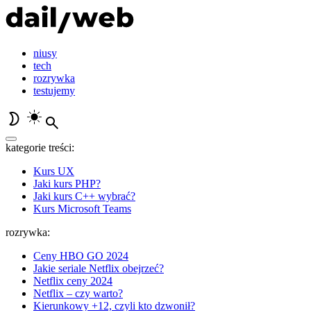
niusy
tech
rozrywka
testujemy
kategorie treści:
Kurs UX
Jaki kurs PHP?
Jaki kurs C++ wybrać?
Kurs Microsoft Teams
rozrywka:
Ceny HBO GO 2024
Jakie seriale Netflix obejrzeć?
Netflix ceny 2024
Netflix – czy warto?
Kierunkowy +12, czyli kto dzwonił?