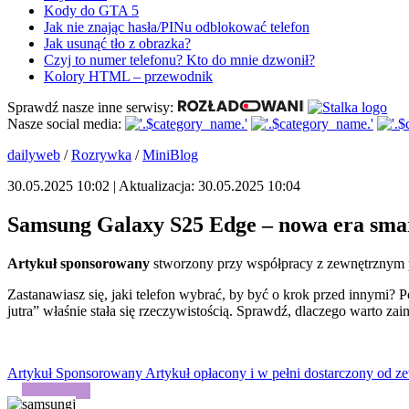
Kody do GTA 5
Jak nie znając hasła/PINu odblokować telefon
Jak usunąć tło z obrazka?
Czyj to numer telefonu? Kto do mnie dzwonił?
Kolory HTML – przewodnik
Sprawdź nasze inne serwisy:
Nasze social media:
dailyweb
/
Rozrywka
/
MiniBlog
30.05.2025 10:02 | Aktualizacja: 30.05.2025 10:04
Samsung Galaxy S25 Edge – nowa era smart
Artykuł sponsorowany
stworzony przy współpracy z zewnętrznym 
Zastanawiasz się, jaki telefon wybrać, by być o krok przed innymi? 
jutra” właśnie stała się rzeczywistością. Sprawdź, dlaczego warto z
Artykuł Sponsorowany
Artykuł opłacony i w pełni dostarczony od ze