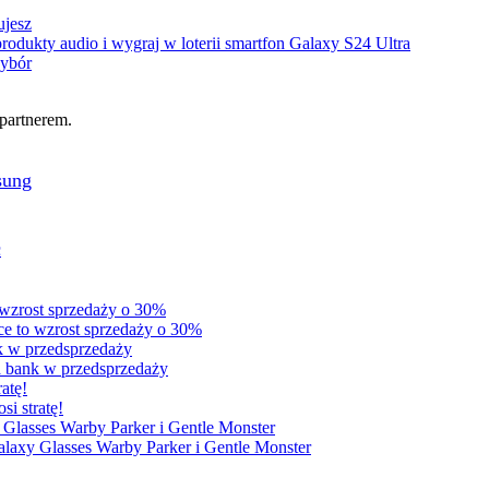
ujesz
odukty audio i wygraj w loterii smartfon Galaxy S24 Ultra
wybór
partnerem.
sung
ć
sce to wzrost sprzedaży o 30%
a bank w przedsprzedaży
i stratę!
alaxy Glasses Warby Parker i Gentle Monster