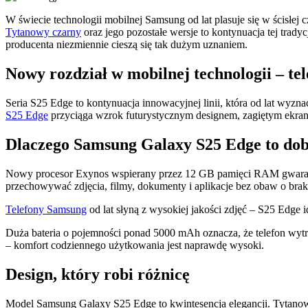
W świecie technologii mobilnej Samsung od lat plasuje się w ścisłe
Tytanowy czarny
oraz jego pozostałe wersje to kontynuacja tej trad
producenta niezmiennie cieszą się tak dużym uznaniem.
Nowy rozdział w mobilnej technologii – t
Seria S25 Edge to kontynuacja innowacyjnej linii, która od lat wyzn
S25 Edge
przyciąga wzrok futurystycznym designem, zagiętym ekran
Dlaczego Samsung Galaxy S25 Edge to do
Nowy procesor Exynos wspierany przez 12 GB pamięci RAM gwarantuj
przechowywać zdjęcia, filmy, dokumenty i aplikacje bez obaw o brak
Telefony Samsung
od lat słyną z wysokiej jakości zdjęć – S25 Edge i
Duża bateria o pojemności ponad 5000 mAh oznacza, że telefon wytr
– komfort codziennego użytkowania jest naprawdę wysoki.
​​Design, który robi różnicę
Model Samsung Galaxy S25 Edge
to kwintesencja elegancji. Tyta