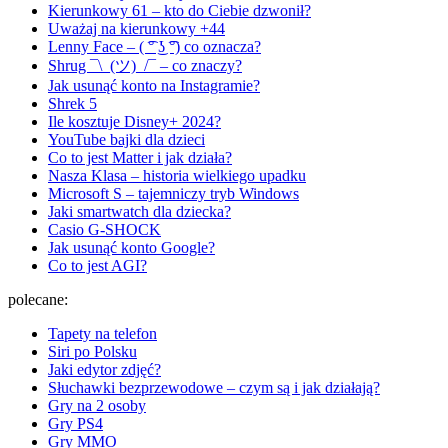
Kierunkowy 61 – kto do Ciebie dzwonił?
Uważaj na kierunkowy +44
Lenny Face – ( ͡° ͜ʖ ͡°) co oznacza?
Shrug ¯\_(ツ)_/¯ – co znaczy?
Jak usunąć konto na Instagramie?
Shrek 5
Ile kosztuje Disney+ 2024?
YouTube bajki dla dzieci
Co to jest Matter i jak działa?
Nasza Klasa – historia wielkiego upadku
Microsoft S – tajemniczy tryb Windows
Jaki smartwatch dla dziecka?
Casio G-SHOCK
Jak usunąć konto Google?
Co to jest AGI?
polecane:
Tapety na telefon
Siri po Polsku
Jaki edytor zdjęć?
Słuchawki bezprzewodowe – czym są i jak działają?
Gry na 2 osoby
Gry PS4
Gry MMO