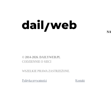
NA
© 2014-2026. DAILYWEB.PL
CODZIENNIE O SIECI
WSZELKIE PRAWA ZASTRZEŻONE.
Polityka prywatności
Kontakt