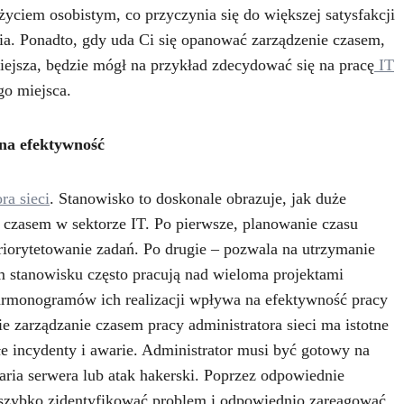
yciem osobistym, co przyczynia się do większej satysfakcji
a. Ponadto, gdy uda Ci się opanować zarządzenie czasem,
twiejsza, będzie mógł na przykład zdecydować się na pracę
IT
go miejsca.
na efektywność
ra sieci
. Stanowisko to doskonale obrazuje, jak duże
 czasem w sektorze IT. Po pierwsze, planowanie czasu
priorytetowanie zadań. Po drugie – pozwala na utrzymanie
 stanowisku często pracują nad wieloma projektami
harmonogramów ich realizacji wpływa na efektywność pracy
ie zarządzanie czasem pracy administratora sieci ma istotne
e incydenty i awarie. Administrator musi być gotowy na
waria serwera lub atak hakerski. Poprzez odpowiednie
 szybko zidentyfikować problem i odpowiednio zareagować,