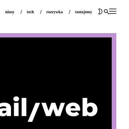
niusy
tech
rozrywka
testujemy