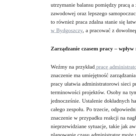
utrzymanie balansu pomiędzy pracą a ż
zawodowej oraz lepszego samopoczuci
to również praca zdalna stanie się ła
w Bydgoszczy
, a pracować z dowolne
Zarządzanie czasem pracy – wpływ 
Weźmy na przykład
pracę administrato
znaczenie ma umiejętność zarządzania
pracy ułatwia administratorowi sieci 
terminowości projektów. Osoby na tym
jednocześnie. Ustalenie dokładnych 
całego zespołu. Po trzecie, odpowiedn
znaczenie w przypadku reakcji na nagł
nieprzewidziane sytuacje, takie jak a
planowanie czasu administrator może