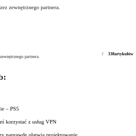
zez zewnętrznego partnera.
/
338
artykułów
 zewnętrznego partnera.
b:
ie – PS5
eś korzystać z usług VPN
zy naprawdę ułatwia projektowanie