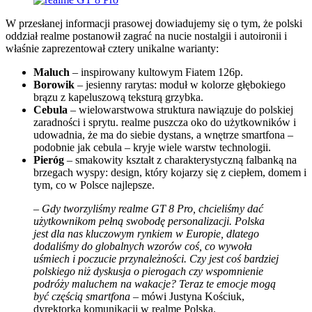
W przesłanej informacji prasowej dowiadujemy się o tym, że polski
oddział realme postanowił zagrać na nucie nostalgii i autoironii i
właśnie zaprezentował cztery unikalne warianty:
Maluch
– inspirowany kultowym Fiatem 126p.
Borowik
– jesienny rarytas: moduł w kolorze głębokiego
brązu z kapeluszową teksturą grzybka.
Cebula
– wielowarstwowa struktura nawiązuje do polskiej
zaradności i sprytu. realme puszcza oko do użytkowników i
udowadnia, że ma do siebie dystans, a wnętrze smartfona –
podobnie jak cebula – kryje wiele warstw technologii.
Pieróg
– smakowity kształt z charakterystyczną falbanką na
brzegach wyspy: design, który kojarzy się z ciepłem, domem i
tym, co w Polsce najlepsze.
– Gdy tworzyliśmy realme GT 8 Pro, chcieliśmy dać
użytkownikom pełną swobodę personalizacji. Polska
jest dla nas kluczowym rynkiem w Europie, dlatego
dodaliśmy do globalnych wzorów coś, co wywoła
uśmiech i poczucie przynależności. Czy jest coś bardziej
polskiego niż dyskusja o pierogach czy wspomnienie
podróży maluchem na wakacje? Teraz te emocje mogą
być częścią smartfona
– mówi Justyna Kościuk,
dyrektorka komunikacji w realme Polska.