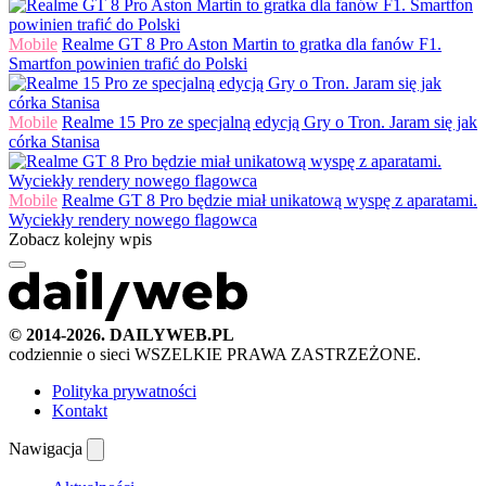
Mobile
Realme GT 8 Pro Aston Martin to gratka dla fanów F1.
Smartfon powinien trafić do Polski
Mobile
Realme 15 Pro ze specjalną edycją Gry o Tron. Jaram się jak
córka Stanisa
Mobile
Realme GT 8 Pro będzie miał unikatową wyspę z aparatami.
Wyciekły rendery nowego flagowca
Zobacz kolejny wpis
© 2014-2026. DAILYWEB.PL
codziennie o sieci
WSZELKIE PRAWA ZASTRZEŻONE.
Polityka prywatności
Kontakt
Nawigacja