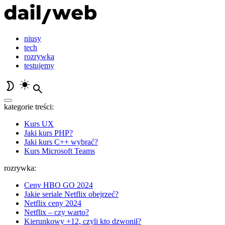
niusy
tech
rozrywka
testujemy
kategorie treści:
Kurs UX
Jaki kurs PHP?
Jaki kurs C++ wybrać?
Kurs Microsoft Teams
rozrywka:
Ceny HBO GO 2024
Jakie seriale Netflix obejrzeć?
Netflix ceny 2024
Netflix – czy warto?
Kierunkowy +12, czyli kto dzwonił?