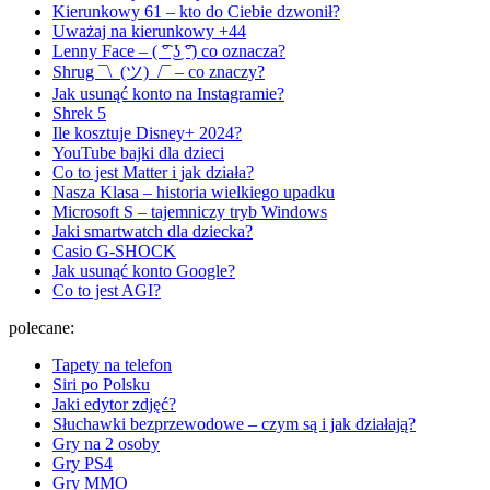
Kierunkowy 61 – kto do Ciebie dzwonił?
Uważaj na kierunkowy +44
Lenny Face – ( ͡° ͜ʖ ͡°) co oznacza?
Shrug ¯\_(ツ)_/¯ – co znaczy?
Jak usunąć konto na Instagramie?
Shrek 5
Ile kosztuje Disney+ 2024?
YouTube bajki dla dzieci
Co to jest Matter i jak działa?
Nasza Klasa – historia wielkiego upadku
Microsoft S – tajemniczy tryb Windows
Jaki smartwatch dla dziecka?
Casio G-SHOCK
Jak usunąć konto Google?
Co to jest AGI?
polecane:
Tapety na telefon
Siri po Polsku
Jaki edytor zdjęć?
Słuchawki bezprzewodowe – czym są i jak działają?
Gry na 2 osoby
Gry PS4
Gry MMO