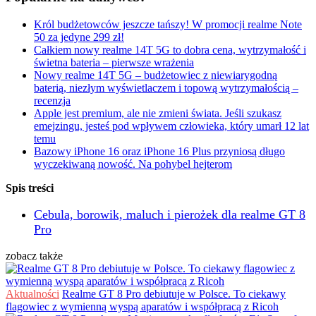
Król budżetowców jeszcze tańszy! W promocji realme Note
50 za jedyne 299 zł!
Całkiem nowy realme 14T 5G to dobra cena, wytrzymałość i
świetna bateria – pierwsze wrażenia
Nowy realme 14T 5G – budżetowiec z niewiarygodną
baterią, niezłym wyświetlaczem i topową wytrzymałością –
recenzja
Apple jest premium, ale nie zmieni świata. Jeśli szukasz
emejzingu, jesteś pod wpływem człowieka, który umarł 12 lat
temu
Bazowy iPhone 16 oraz iPhone 16 Plus przyniosą długo
wyczekiwaną nowość. Na pohybel hejterom
Spis treści
Cebula, borowik, maluch i pierożek dla realme GT 8
Pro
zobacz także
Aktualności
Realme GT 8 Pro debiutuje w Polsce. To ciekawy
flagowiec z wymienną wyspą aparatów i współpracą z Ricoh