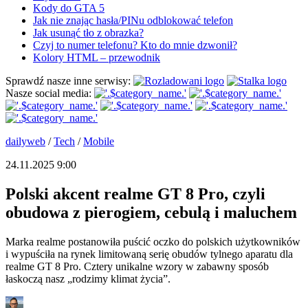
Kody do GTA 5
Jak nie znając hasła/PINu odblokować telefon
Jak usunąć tło z obrazka?
Czyj to numer telefonu? Kto do mnie dzwonił?
Kolory HTML – przewodnik
Sprawdź nasze inne serwisy:
Nasze social media:
dailyweb
/
Tech
/
Mobile
24.11.2025 9:00
Polski akcent realme GT 8 Pro, czyli
obudowa z pierogiem, cebulą i maluchem
Marka realme postanowiła puścić oczko do polskich użytkowników
i wypuściła na rynek limitowaną serię obudów tylnego aparatu dla
realme GT 8 Pro. Cztery unikalne wzory w zabawny sposób
łaskoczą nasz „rodzimy klimat życia”.