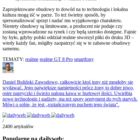
Zaprojektowane obudowy to dowód na to technologia i lokalna
kultura mogą iść w parze. To też świetny sposób, by
spersonalizować sprzęt i nadać mu wyjątkowego charakteru.
Niestety obudowy są limitowane, a producent nie podaje czy
zostaną wprowadzone na rynek i czy będą szeroko dostępne. Fajnie
by było, gdyby polski oddział realme stworzył pliki do druku 3D –
wtedy każdy fan, mógłby zaopatrzyć się w te zabawne obudowy
samemu.
TEMATY:
realme
realme GT 8 Pro
smartfony
Daniel Buliński
Zawodowo, całkowicie ktoś inny niż mogłoby się
wydawać. Jego największe namiętności prócz żony to dobre piwo,
ostre papryczki i świeżo palona kawa w hurtowej ilości. Uwielbia
nowe technologie i gadżety, ma też spory sentyment do tych starych.
Mówi o sobie, że jest „roztańczonym puchem tego świata”.
/
2400
artykułów
Popularne na dailyweb: