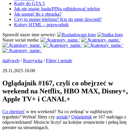
Kody do GTA 5
Jak nie znając hasła/PINu odblokować telefon
Jak usunąć tło z obrazka?
Czyj to numer telefonu? Kto do mnie dzwonił?
Kolory HTML – przewodnik
Sprawdź nasze inne serwisy:
Nasze social media:
dailyweb
/
Rozrywka
/
Filmy i seriale
29.11.2025 16:00
Oglądajnik #167, czyli co obejrzeć w
weekend na Netflix, HBO MAX, Disney+,
Apple TV+ i CANAL+
Co obejrzeć
w ten weekend? Na co zerknąć w najbliższym
tygodniu? Wybrać filmy czy
seriale
?
Oglądajnik
nr 167 nadciąga z
odpowiedziami! Możecie liczyć na kolejne zestawienie i pełną listę
premier na streamingach.