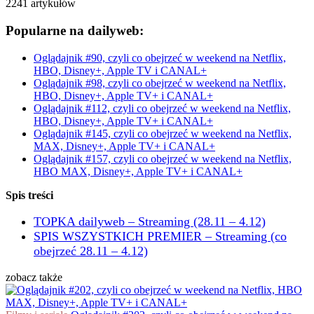
2241
artykułów
Popularne na dailyweb:
Oglądajnik #90, czyli co obejrzeć w weekend na Netflix,
HBO, Disney+, Apple TV i CANAL+
Oglądajnik #98, czyli co obejrzeć w weekend na Netflix,
HBO, Disney+, Apple TV+ i CANAL+
Oglądajnik #112, czyli co obejrzeć w weekend na Netflix,
HBO, Disney+, Apple TV+ i CANAL+
Oglądajnik #145, czyli co obejrzeć w weekend na Netflix,
MAX, Disney+, Apple TV+ i CANAL+
Oglądajnik #157, czyli co obejrzeć w weekend na Netflix,
HBO MAX, Disney+, Apple TV+ i CANAL+
Spis treści
TOPKA dailyweb – Streaming (28.11 – 4.12)
SPIS WSZYSTKICH PREMIER – Streaming (co
obejrzeć 28.11 – 4.12)
zobacz także