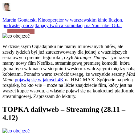
Marcin Gontarski
Kinooperator w warszawskim kinie Iluzjon,
podcaster, początkujący twórca kompilacji na YouTube. Od...
W dzisiejszym Oglądajniku nie mamy murowanych hitów, ale
zeszły tydzień był już zarezerwowany dla jednej z ważniejszych
serialowych premier tego roku, czyli
Stranger Things
. Tym razem
mamy nowy film Netflixa, streamingową premierę komedii, która
grana była w kinach w sierpniu i western z walczącymi między sobą
kobietami. Ponadto warto zwrócić uwagę, że wszystkie sezony
Mad
Mena
pojawią się w jakości 4K
na HBO MAX. Spójrzcie na pełną
rozpiskę, bo kto wie – może na liście znajdziecie film, który jest na
waszej kupce wstydu, a właśnie pojawi się na konkretnej platformie
streamingowej. Zapraszam do lektury.
TOPKA dailyweb – Streaming (28.11 –
4.12)