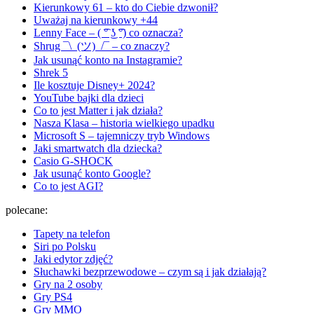
Kierunkowy 61 – kto do Ciebie dzwonił?
Uważaj na kierunkowy +44
Lenny Face – ( ͡° ͜ʖ ͡°) co oznacza?
Shrug ¯\_(ツ)_/¯ – co znaczy?
Jak usunąć konto na Instagramie?
Shrek 5
Ile kosztuje Disney+ 2024?
YouTube bajki dla dzieci
Co to jest Matter i jak działa?
Nasza Klasa – historia wielkiego upadku
Microsoft S – tajemniczy tryb Windows
Jaki smartwatch dla dziecka?
Casio G-SHOCK
Jak usunąć konto Google?
Co to jest AGI?
polecane:
Tapety na telefon
Siri po Polsku
Jaki edytor zdjęć?
Słuchawki bezprzewodowe – czym są i jak działają?
Gry na 2 osoby
Gry PS4
Gry MMO