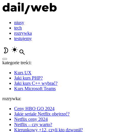
niusy
tech
rozrywka
testujemy
kategorie treści:
Kurs UX
Jaki kurs PHP?
Jaki kurs C++ wybrać?
Kurs Microsoft Teams
rozrywka:
Ceny HBO GO 2024
Jakie seriale Netflix obejrzeć?
Netflix ceny 2024
Netflix – czy warto?
Kierunkowy +12, czyli kto dzwonił?