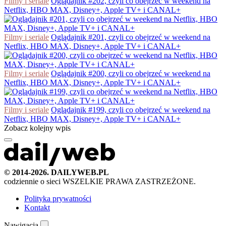
Filmy i seriale
Oglądajnik #202, czyli co obejrzeć w weekend na
Netflix, HBO MAX, Disney+, Apple TV+ i CANAL+
Filmy i seriale
Oglądajnik #201, czyli co obejrzeć w weekend na
Netflix, HBO MAX, Disney+, Apple TV+ i CANAL+
Filmy i seriale
Oglądajnik #200, czyli co obejrzeć w weekend na
Netflix, HBO MAX, Disney+, Apple TV+ i CANAL+
Filmy i seriale
Oglądajnik #199, czyli co obejrzeć w weekend na
Netflix, HBO MAX, Disney+, Apple TV+ i CANAL+
Zobacz kolejny wpis
© 2014-2026. DAILYWEB.PL
codziennie o sieci
WSZELKIE PRAWA ZASTRZEŻONE.
Polityka prywatności
Kontakt
Nawigacja