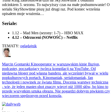
Tulsa King zadebiutował dziś na SkyShowtime z ostatnim
odcinkiem 3. sezonu. To najwyższy czas na małe podsumowanie! O
serialu SkyShowtime piszę już drugi raz. Pod koniec września
opisałem moje wrażenia…
Seriale:
1.12 – Mad Men (sezony: 1-7) – HBO MAX
4.12 – Odrzuceni (NOWOŚĆ) – Netflix
TEMATY:
oglądajnik
Marcin Gontarski
Kinooperator w warszawskim kinie Iluzjon,
podcaster, początkujący twórca kompilacji na YouTube. Od
niedawna bloger pod własną banderą, ale wcześniej bywał w wielu
popkulturowych portach. Kinomaniak, serialomaniak, fan
technologii i nowinek ze świata filmu. Docenia warstwę techniczną
- wie, że jeden master-shot znaczy więcej niż 1000 słów, bo kino to
przede wszystkim sztuka obrazu. Nie pogardzi dobrym piwkiem czy
wieczorem spędzonym przed konsolą.
/