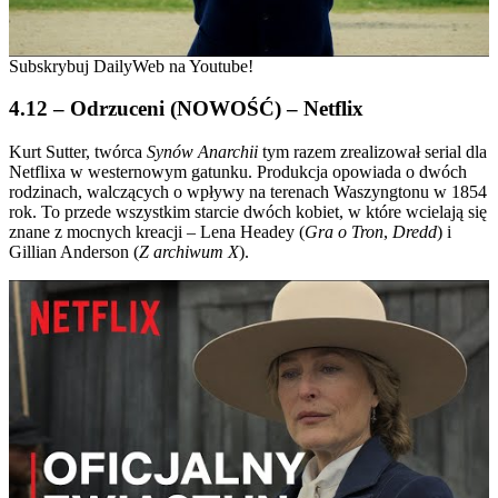
Subskrybuj DailyWeb na Youtube!
4.12 – Odrzuceni (NOWOŚĆ) – Netflix
Kurt Sutter, twórca
Synów Anarchii
tym razem zrealizował serial dla
Netflixa w westernowym gatunku. Produkcja opowiada o dwóch
rodzinach, walczących o wpływy na terenach Waszyngtonu w 1854
rok. To przede wszystkim starcie dwóch kobiet, w które wcielają się
znane z mocnych kreacji – Lena Headey (
Gra o Tron
,
Dredd
) i
Gillian Anderson (
Z archiwum X
).