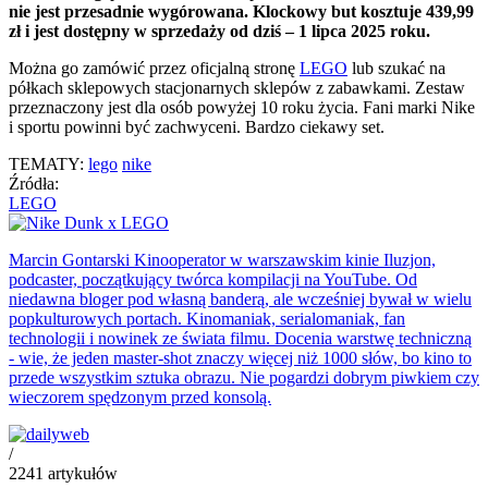
nie jest przesadnie wygórowana. Klockowy but kosztuje 439,99
zł i jest dostępny w sprzedaży od dziś – 1 lipca 2025 roku.
Można go zamówić przez oficjalną stronę
LEGO
lub szukać na
półkach sklepowych stacjonarnych sklepów z zabawkami. Zestaw
przeznaczony jest dla osób powyżej 10 roku życia. Fani marki Nike
i sportu powinni być zachwyceni. Bardzo ciekawy set.
TEMATY:
lego
nike
Źródła:
LEGO
Marcin Gontarski
Kinooperator w warszawskim kinie Iluzjon,
podcaster, początkujący twórca kompilacji na YouTube. Od
niedawna bloger pod własną banderą, ale wcześniej bywał w wielu
popkulturowych portach. Kinomaniak, serialomaniak, fan
technologii i nowinek ze świata filmu. Docenia warstwę techniczną
- wie, że jeden master-shot znaczy więcej niż 1000 słów, bo kino to
przede wszystkim sztuka obrazu. Nie pogardzi dobrym piwkiem czy
wieczorem spędzonym przed konsolą.
/
2241
artykułów