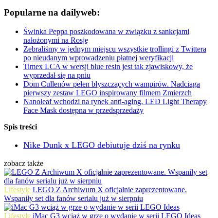
Popularne na dailyweb:
Świnka Peppa poszkodowana w związku z sankcjami
nałożonymi na Rosję
Zebraliśmy w jednym miejscu wszystkie trollingi z Twittera
po nieudanym wprowadzeniu płatnej weryfikacji
Timex LCA w wersji blue resin jest tak zjawiskowy, że
wyprzedał się na pniu
Dom Cullenów pełen błyszczących wampirów. Nadciąga
pierwszy zestaw LEGO inspirowany filmem Zmierzch
Nanoleaf wchodzi na rynek anti-aging. LED Light Therapy
Face Mask dostępna w przedsprzedaży
Spis treści
Nike Dunk x LEGO debiutuje dziś na rynku
zobacz także
Lifestyle
LEGO Z Archiwum X oficjalnie zaprezentowane.
Wspaniły set dla fanów serialu już w sierpniu
Lifestyle
iMac G3 wciąż w grze o wydanie w serii LEGO Ideas