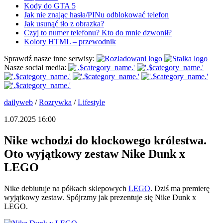
Kody do GTA 5
Jak nie znając hasła/PINu odblokować telefon
Jak usunąć tło z obrazka?
Czyj to numer telefonu? Kto do mnie dzwonił?
Kolory HTML – przewodnik
Sprawdź nasze inne serwisy:
Nasze social media:
dailyweb
/
Rozrywka
/
Lifestyle
1.07.2025 16:00
Nike wchodzi do klockowego królestwa.
Oto wyjątkowy zestaw Nike Dunk x
LEGO
Nike debiutuje na półkach sklepowych
LEGO
. Dziś ma premierę
wyjątkowy zestaw. Spójrzmy jak prezentuje się Nike Dunk x
LEGO.