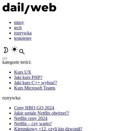
niusy
tech
rozrywka
testujemy
kategorie treści:
Kurs UX
Jaki kurs PHP?
Jaki kurs C++ wybrać?
Kurs Microsoft Teams
rozrywka:
Ceny HBO GO 2024
Jakie seriale Netflix obejrzeć?
Netflix ceny 2024
Netflix – czy warto?
Kierunkowy +12, czyli kto dzwonił?