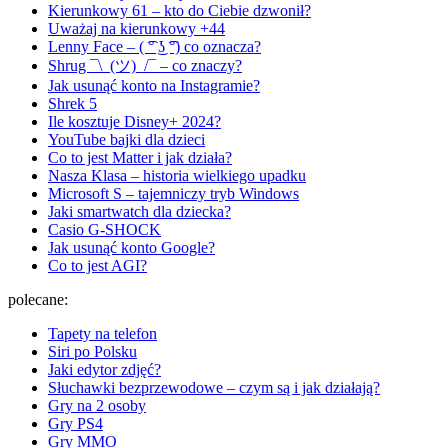
Kierunkowy 61 – kto do Ciebie dzwonił?
Uważaj na kierunkowy +44
Lenny Face – ( ͡° ͜ʖ ͡°) co oznacza?
Shrug ¯\_(ツ)_/¯ – co znaczy?
Jak usunąć konto na Instagramie?
Shrek 5
Ile kosztuje Disney+ 2024?
YouTube bajki dla dzieci
Co to jest Matter i jak działa?
Nasza Klasa – historia wielkiego upadku
Microsoft S – tajemniczy tryb Windows
Jaki smartwatch dla dziecka?
Casio G-SHOCK
Jak usunąć konto Google?
Co to jest AGI?
polecane:
Tapety na telefon
Siri po Polsku
Jaki edytor zdjęć?
Słuchawki bezprzewodowe – czym są i jak działają?
Gry na 2 osoby
Gry PS4
Gry MMO