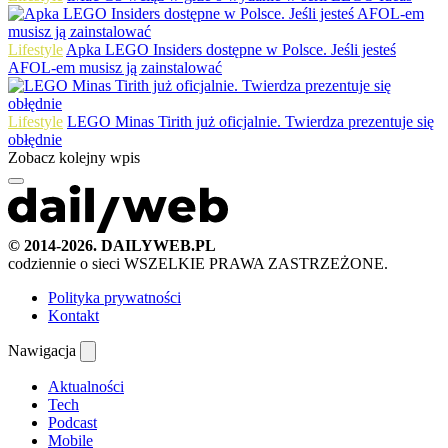
Lifestyle
Apka LEGO Insiders dostępne w Polsce. Jeśli jesteś
AFOL-em musisz ją zainstalować
Lifestyle
LEGO Minas Tirith już oficjalnie. Twierdza prezentuje się
obłędnie
Zobacz kolejny wpis
© 2014-2026. DAILYWEB.PL
codziennie o sieci
WSZELKIE PRAWA ZASTRZEŻONE.
Polityka prywatności
Kontakt
Nawigacja
Aktualności
Tech
Podcast
Mobile