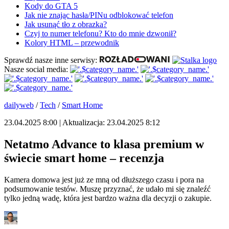
Kody do GTA 5
Jak nie znając hasła/PINu odblokować telefon
Jak usunąć tło z obrazka?
Czyj to numer telefonu? Kto do mnie dzwonił?
Kolory HTML – przewodnik
Sprawdź nasze inne serwisy:
Nasze social media:
dailyweb
/
Tech
/
Smart Home
23.04.2025 8:00 | Aktualizacja: 23.04.2025 8:12
Netatmo Advance to klasa premium w
świecie smart home – recenzja
Kamera domowa jest już ze mną od dłuższego czasu i pora na
podsumowanie testów. Muszę przyznać, że udało mi się znaleźć
tylko jedną wadę, która jest bardzo ważna dla decyzji o zakupie.