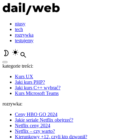
niusy
tech
rozrywka
testujemy
kategorie treści:
Kurs UX
Jaki kurs PHP?
Jaki kurs C++ wybrać?
Kurs Microsoft Teams
rozrywka:
Ceny HBO GO 2024
Jakie seriale Netflix obejrzeć?
Netflix ceny 2024
Netflix – czy warto?
Kierunkowy +12, czyli kto dzwonił?