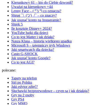
Kierunkowy 61 – kto do Ciebie dzwonił?
Uważaj na kierunkowy +44
Lenny Face – ( ͡° ͜ʖ ͡°) co oznacza?
Shrug ¯\_(ツ)_/¯ – co znaczy?
Jak usunąć konto na Instagramie?
Shrek 5
Ile kosztuje Disney+ 2024?
YouTube bajki dla dzieci
Co to jest Matter i jak działa?
Nasza Klasa – historia wielkiego upadku
Microsoft S – tajemniczy tryb Windows
Jaki smartwatch dla dziecka?
Casio G-SHOCK
Jak usunąć konto Google?
Co to jest AGI?
polecane:
Tapety na telefon
Siri po Polsku
Jaki edytor zdjęć?
Słuchawki bezprzewodowe – czym są i jak działają?
Gry na 2 osoby
Gry PS4
Gry MMO