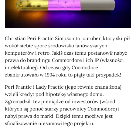
Christian Peri Fractic Simpson to joutuber, który skupił
wokół siebie spore środowisko fanów szarych
komputerów i retro. Jakiś czas temu postanowił nabyć
prawa do brandingu Commordore i ich IP (własności
intelektualnej). Od czasu gdy Coomodore
zbankrutowało w 1994 roku to piąty taki przypadek!
Peri Frantic i Lady Fractic (jego równie znana żona)
wzięli kredyt pod hipotekę własnego domu.
Zgromadzili też pieniądze od inwestorów (wśród
których są ponoć starzy pracownicy Commodore) i
nabył prawa do marki. Dzięki temu możliwe jest
sfinalizowanie niesamowitego projektu.