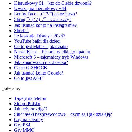
Kierunkowy 61 – kto do Ciebie dzwonił?
Uważaj na kierunkowy +44
Lenny Face – ( ͡° ͜ʖ ͡°) co oznacza?
Shrug ¯\_(ツ)_/¯ – co znaczy?
Jak usunąć konto na Instagramie?
Shrek 5
Ile kosztuje Disney+ 2024?
YouTube bajki dla dzieci
Co to jest Matter i jak działa?
Nasza Klasa – historia wielkiego upadku
Microsoft S – tajemniczy tryb Windows
Jaki smartwatch dla dziecka?
Casio G-SHOCK
Jak usunąć konto Google?
Co to jest AGI?
polecane:
Tapety na telefon
Siri po Polsku
Jaki edytor zdjęć?
Słuchawki bezprzewodowe – czym są i jak działają?
Gry na 2 osoby
Gry PS4
Gry MMO