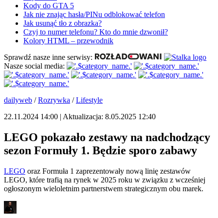
Kody do GTA 5
Jak nie znając hasła/PINu odblokować telefon
Jak usunąć tło z obrazka?
Czyj to numer telefonu? Kto do mnie dzwonił?
Kolory HTML – przewodnik
Sprawdź nasze inne serwisy:
Nasze social media:
dailyweb
/
Rozrywka
/
Lifestyle
22.11.2024 14:00 | Aktualizacja: 8.05.2025 12:40
LEGO pokazało zestawy na nadchodzący
sezon Formuły 1. Będzie sporo zabawy
LEGO
oraz Formuła 1 zaprezentowały nową linię zestawów
LEGO, które trafią na rynek w 2025 roku w związku z wcześniej
ogłoszonym wieloletnim partnerstwem strategicznym obu marek.