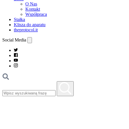
O Nas
Kontakt
Współpraca
Stałka
Klisza do aparatu
theprotocol.it
Social Media