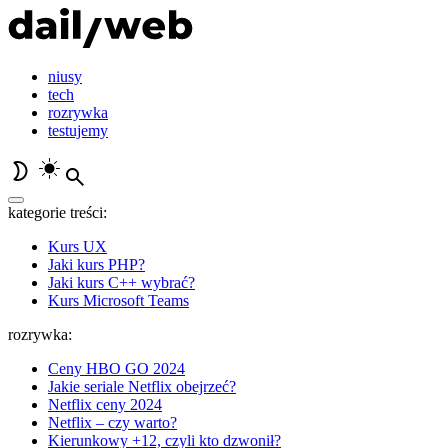
niusy
tech
rozrywka
testujemy
kategorie treści:
Kurs UX
Jaki kurs PHP?
Jaki kurs C++ wybrać?
Kurs Microsoft Teams
rozrywka:
Ceny HBO GO 2024
Jakie seriale Netflix obejrzeć?
Netflix ceny 2024
Netflix – czy warto?
Kierunkowy +12, czyli kto dzwonił?