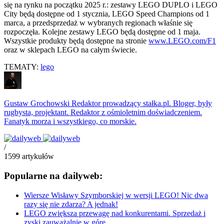
się na rynku na początku 2025 r.: zestawy LEGO DUPLO i LEGO
City będą dostępne od 1 stycznia, LEGO Speed Champions od 1
marca, a przedsprzedaż w wybranych regionach właśnie się
rozpoczęła. Kolejne zestawy LEGO będą dostępne od 1 maja.
Wszystkie produkty będą dostępne na stronie
www.LEGO.com/F1
oraz w sklepach LEGO na całym świecie.
TEMATY:
lego
Gustaw Grochowski
Redaktor prowadzący stałka.pl. Bloger, były
rugbysta, projektant. Redaktor z ośmioletnim doświadczeniem.
Fanatyk morza i wszystkiego, co morskie.
/
1599
artykułów
Popularne na dailyweb:
Wiersze Wisławy Szymborskiej w wersji LEGO! Nic dwa
razy się nie zdarza? A jednak!
LEGO zwiększa przewagę nad konkurentami. Sprzedaż i
zyski zauważalnie w górę