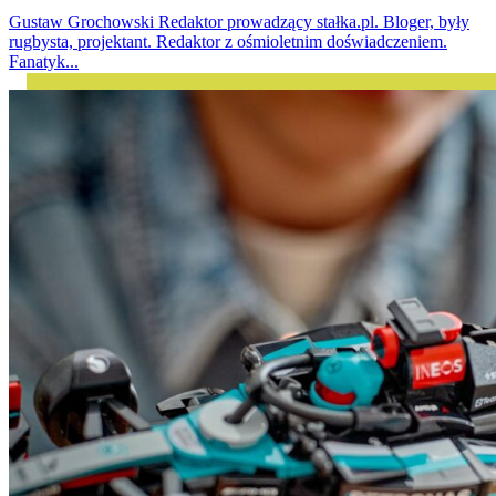
Gustaw Grochowski
Redaktor prowadzący stałka.pl. Bloger, były
rugbysta, projektant. Redaktor z ośmioletnim doświadczeniem.
Fanatyk...