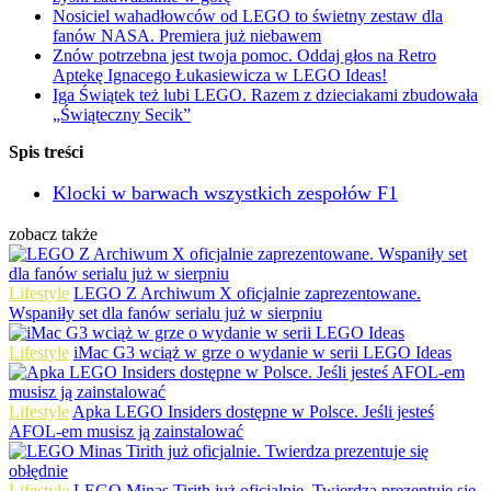
Nosiciel wahadłowców od LEGO to świetny zestaw dla
fanów NASA. Premiera już niebawem
Znów potrzebna jest twoja pomoc. Oddaj głos na Retro
Aptekę Ignacego Łukasiewicza w LEGO Ideas!
Iga Świątek też lubi LEGO. Razem z dzieciakami zbudowała
„Świąteczny Secik”
Spis treści
Klocki w barwach wszystkich zespołów F1
zobacz także
Lifestyle
LEGO Z Archiwum X oficjalnie zaprezentowane.
Wspaniły set dla fanów serialu już w sierpniu
Lifestyle
iMac G3 wciąż w grze o wydanie w serii LEGO Ideas
Lifestyle
Apka LEGO Insiders dostępne w Polsce. Jeśli jesteś
AFOL-em musisz ją zainstalować
Lifestyle
LEGO Minas Tirith już oficjalnie. Twierdza prezentuje się