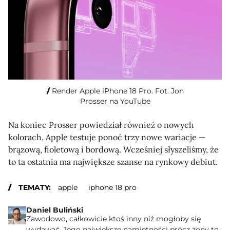
Render Apple iPhone 18 Pro. Fot. Jon
Prosser na YouTube
Na koniec Prosser powiedział również o nowych
kolorach. Apple testuje ponoć trzy nowe wariacje —
brązową, fioletową i bordową. Wcześniej słyszeliśmy, że
to ta ostatnia ma największe szanse na rynkowy debiut.
TEMATY:
apple
iphone 18 pro
Daniel Buliński
Zawodowo, całkowicie ktoś inny niż mogłoby się
wydawać. Jego największe namiętności prócz żony to