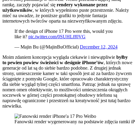
ramkę, zaczęły pojawiać się
rendery wykonane przez
użytkowników
, w których wypełniono puste przestrzenie. Należy
mieć na uwadze, że poniższe grafiki to jedynie fantazja
internetowych twórców oparta na niezweryfikowanym zdjęciu.
If the design of iPhone 17 Pro were this, would you
like it?
pic.twitter.com/0SUHLff0VG
— Majin Bu (@MajinBuOfficial)
December 12, 2024
Moim zdaniem koncepcja wygląda ciekawie i niewątpliwie
byłby
to pewien powiew świeżości w designie iPhone’ów
, których nowe
generacje od lat są do siebie bardzo podobne. Z drugiej jednak
strony, umieszczenie kamer w taki sposób jest aż za bardzo żywcem
ściągnięte z pomysłu Google, które opracowało charakterystyczny
dla siebie wygląd tylnej części smartfona. Patrząc jednak na sprawę
nomen omen obiektywnie, to możliwości umieszczenia okrągłych
soczewek w górnej części prostokątnej obudowy telefonu są
naprawdę ograniczone i przestrzeń na kreatywność jest tutaj bardzo
niewielka.
Fanowski render wygenerowany na podstawie zdjęcia ramki iP