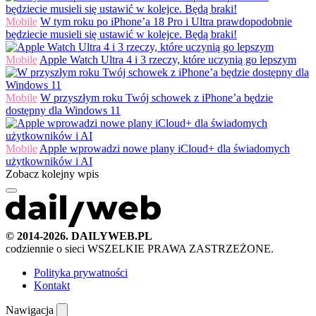
Mobile
W tym roku po iPhone’a 18 Pro i Ultra prawdopodobnie
będziecie musieli się ustawić w kolejce. Będą braki!
Mobile
Apple Watch Ultra 4 i 3 rzeczy, które uczynią go lepszym
Mobile
W przyszłym roku Twój schowek z iPhone’a będzie
dostępny dla Windows 11
Mobile
Apple wprowadzi nowe plany iCloud+ dla świadomych
użytkowników i AI
Zobacz kolejny wpis
© 2014-2026. DAILYWEB.PL
codziennie o sieci
WSZELKIE PRAWA ZASTRZEŻONE.
Polityka prywatności
Kontakt
Nawigacja