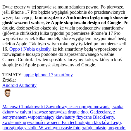
Dwie rzeczy w tej sprawie są moim zdaniem pewne. Po pierwsze,
jeśli iPhone 17 Pro będzie wyglądał podobnie do przedstawionych
wyżej koncepcji,
fani urządzeń z Androidem będą mogli słusznie
głosić wszem i wobec, że Apple skopiowało design od Google
. Po
drugie, dość szybko okaże się, że wielu producentów smartfonów
(głównie chińskich) kilka tygodni po premierze iPhone’a 17 Pro
wypuści na rynek kilka modeli, które wyglądem przypominać będą
telefon Apple. Tak było w tym roku, gdy tydzień po premierze serii
16,
Oppo i Nubia ogłosiły
, że ich smartfony będą wyposażone w
rozwiązanie łudząco podobne do zaprezentowanego właśnie
Camera Control. I w ten sposób zatoczymy koło, w którym ktoś
skopiuje od Apple pomysł skopiowany od Google.
TEMATY:
apple
iphone 17
smartfony
Źródła:
Android Authority
Mateusz Chodakowski
Zawodowy tester oprogramowania, szuka
dziury w całym i zawsze sprawdza drugie dno. Gadżeciarz, z
sentymentem wspominający klawiatury fizyczne BlackBerry,
zwolennik prywatności w sieci. Fan technologii i klocków Lego,
początkujący stoik. W wolnym czasie fotografuje miasto, przyrodę,