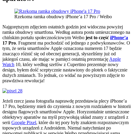
Rzekoma ramka obudowy iPhone’a 17 Pro / Weibo
Najgorętszym zdjęciem ostatnich godzin jest widoczna powyżej
ramka obudowy smartfona. Według autora postu umieszczonego na
chińskim portalu społecznościowym Weibo
jest to część
iPhone’a
17 Pro
. Fragment ma pochodzić od jednego z podwykonawców. O
tym, że seria smartfonów Apple oznaczona numerem 17 będzie
znacząco różnić się od obecnej generacji, słyszeliśmy już od
jakiegoś czasu, ale mając w pamięci ostatnią prezentację
Apple
Watch
10, który według szefów z Cupertino prezentuje nowy
design, byłem dość sceptycznie nastawiony do plotek o faktycznie
dużych zmianach. To jednak, co widać na powyższym zdjęcie to
prawdziwa rewolucja!
Jeżeli rzecz jasna fotografia naprawdę przedstawia plecy iPhone’a
17 Pro, będziemy mieli do czynienia z nowym rozdziałem w historii
designu flagowych smartfonów Apple. Horyzontalnie umieszczone
obiektywy aparatów na myśl przywołują układ znany z urządzeń z
serii
Google Pixel
, które do tej pory były znakiem rozpoznawczym
topowych urządzeń z Androidem. Niemal natychmiast po
pierwotnej publikacji w serwisie Weibo przedstawiającej samą