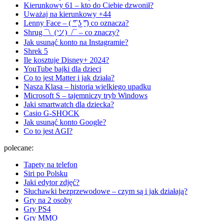
Kierunkowy 61 – kto do Ciebie dzwonił?
Uważaj na kierunkowy +44
Lenny Face – ( ͡° ͜ʖ ͡°) co oznacza?
Shrug ¯\_(ツ)_/¯ – co znaczy?
Jak usunąć konto na Instagramie?
Shrek 5
Ile kosztuje Disney+ 2024?
YouTube bajki dla dzieci
Co to jest Matter i jak działa?
Nasza Klasa – historia wielkiego upadku
Microsoft S – tajemniczy tryb Windows
Jaki smartwatch dla dziecka?
Casio G-SHOCK
Jak usunąć konto Google?
Co to jest AGI?
polecane:
Tapety na telefon
Siri po Polsku
Jaki edytor zdjęć?
Słuchawki bezprzewodowe – czym są i jak działają?
Gry na 2 osoby
Gry PS4
Gry MMO