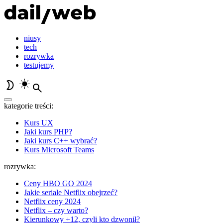
niusy
tech
rozrywka
testujemy
kategorie treści:
Kurs UX
Jaki kurs PHP?
Jaki kurs C++ wybrać?
Kurs Microsoft Teams
rozrywka:
Ceny HBO GO 2024
Jakie seriale Netflix obejrzeć?
Netflix ceny 2024
Netflix – czy warto?
Kierunkowy +12, czyli kto dzwonił?