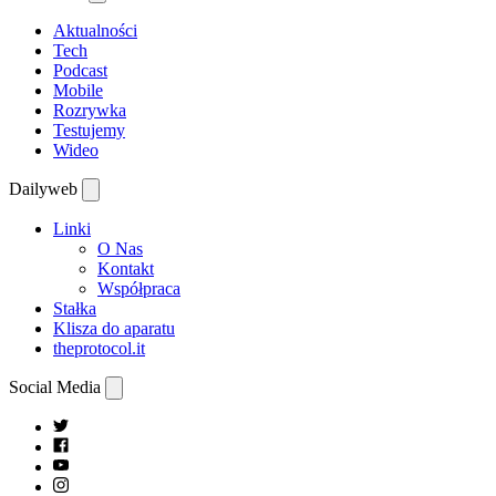
Aktualności
Tech
Podcast
Mobile
Rozrywka
Testujemy
Wideo
Dailyweb
Linki
O Nas
Kontakt
Współpraca
Stałka
Klisza do aparatu
theprotocol.it
Social Media