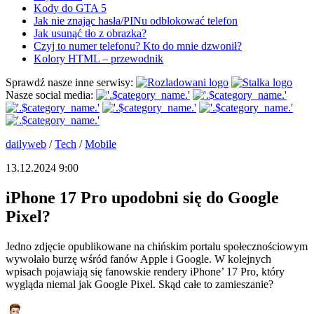
Kody do GTA 5
Jak nie znając hasła/PINu odblokować telefon
Jak usunąć tło z obrazka?
Czyj to numer telefonu? Kto do mnie dzwonił?
Kolory HTML – przewodnik
Sprawdź nasze inne serwisy:
Nasze social media:
dailyweb
/
Tech
/
Mobile
13.12.2024 9:00
iPhone 17 Pro upodobni się do Google
Pixel?
Jedno zdjęcie opublikowane na chińskim portalu społecznościowym
wywołało burzę wśród fanów Apple i Google. W kolejnych
wpisach pojawiają się fanowskie rendery iPhone’ 17 Pro, który
wygląda niemal jak Google Pixel. Skąd całe to zamieszanie?