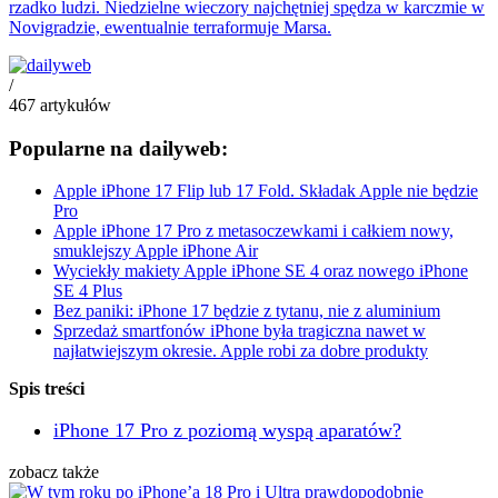
rzadko ludzi. Niedzielne wieczory najchętniej spędza w karczmie w
Novigradzie, ewentualnie terraformuje Marsa.
/
467
artykułów
Popularne na dailyweb:
Apple iPhone 17 Flip lub 17 Fold. Składak Apple nie będzie
Pro
Apple iPhone 17 Pro z metasoczewkami i całkiem nowy,
smuklejszy Apple iPhone Air
Wyciekły makiety Apple iPhone SE 4 oraz nowego iPhone
SE 4 Plus
Bez paniki: iPhone 17 będzie z tytanu, nie z aluminium
Sprzedaż smartfonów iPhone była tragiczna nawet w
najłatwiejszym okresie. Apple robi za dobre produkty
Spis treści
iPhone 17 Pro z poziomą wyspą aparatów?
zobacz także