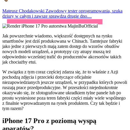
Mateusz Chodakowski
Zawodowy tester oprogramowania, szuka
dziury w całym i zawsze sprawdza drugie dno....
Jak powszechnie wiadomo, większość dostępnych na rynku
smartfonów jest dziś produkowana w Chinach. Tamtejsze fabryki
jako jedne z pierwszych mają zatem dostęp do wzorów obudów
nowych modeli urządzeń, a prototypy czy atrapy muszą też
odpowiednio wcześniej trafić do producentów akcesoriów takich
jak chociażby etui.
W związku z tym coraz częściej zdarza się, że to właśnie z Azji
pochodzą zdjęcia i przecieki dotyczące oficjalnie
niezapowiedzianych jeszcze urządzeń, w przypadku których powoli
ruszają prace przedprodukcyjne. W przeszłości niejednokrotnie
okazywało się, że sfotografowane ukradkiem tylne panele lub po
prostu wyniesione poza teren fabryki części miały wiele wspólnego
z finalnie wprowadzanym na rynek produktem. Czy tak będzie i
tym razem?
iPhone 17 Pro z poziomą wyspą
aparatów?