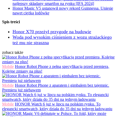
najlepszy składany smartfon na rynku [IFA 2024]
Honor Magic V5 ustanowił nowy rekord Guinnessa. Uniesie
nawet ciężką lodówkę
Spis treści
Honor X70 przeżył przygodę na budowie
Woda pod wysokim ciśnieniem z wozu strażackiego
też mu nie straszna
zobacz także
Mobile
Honor Robot Phone z pełną specyfikacją przed premierą.
Kolejne zmiany na plus!
Mobile
Honor Robot Phone z aparatem i gimbalem bez tajemnic.
Premiera już niebawem
Mobile
HONOR Watch 6 już w lipcu na polskim rynku. To
elegancki smartwatch, który działa do 35 dni na jednym ładowaniu