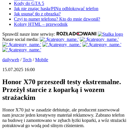
Kody do GTA 5
Jak nie znając hasła/PINu odblokować telefon
Jak usunąć tło z obrazka?
Czyj to numer telefonu? Kto do mnie dzwonił?
Kolory HTML – przewodnik
Sprawdź nasze inne serwisy:
Nasze social media:
dailyweb
/
Tech
/
Mobile
15.07.2025 16:00
Honor X70 przeszedł testy ekstremalne.
Przeżył starcie z koparką i wozem
strażackim
Honor X70 już w zasadzie debiutuje, ale producent zaserwował
nam jeszcze jeden kreatywny materiał reklamowy. Zabrano telefon
na budowę i zamontowano w zębach łyżki koparki, a wóz strażacki
potraktował go wodą pod silnym ciśnieniem.