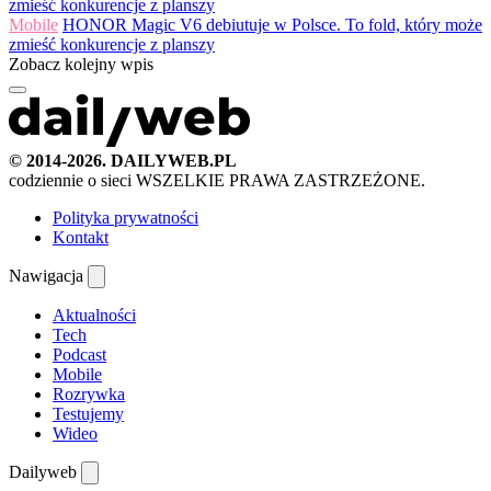
Mobile
HONOR Magic V6 debiutuje w Polsce. To fold, który może
zmieść konkurencje z planszy
Zobacz kolejny wpis
© 2014-2026. DAILYWEB.PL
codziennie o sieci
WSZELKIE PRAWA ZASTRZEŻONE.
Polityka prywatności
Kontakt
Nawigacja
Aktualności
Tech
Podcast
Mobile
Rozrywka
Testujemy
Wideo
Dailyweb