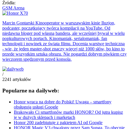
Źródła:
GSM Arena
Marcin Gontarski
Kinooperator w warszawskim kinie Iluzjon,
podcaster, początkujący twórca kompilacji na YouTube. Od
niedawna bloger pod własną banderą, ale wcześniej bywał w wielu
popkulturowych portach. Kinomaniak, serialomaniak, fan
technologii i nowinek ze świata filmu. Docenia warstwę techniczną
- wie, że jeden master-shot znaczy więcej niż 1000 słów, bo kino to
przede wszystkim sztuka obrazu. Nie pogardzi dobrym piwkiem czy
wieczorem spędzonym przed konsolą.
/
2241
artykułów
Popularne na dailyweb:
Honor wraca na dobre do Polski! Uwaga – smartfony
obsługują usługi Google
Brakowało Ci smartfonów marki HONOR? Od jutra kupisz
je w dużych sklepach i marketach
Honor 200 zadebiutuje z pakietem AI od Google
HONOR Magic V3 chwalony przez Sam Sunga. To obecnie