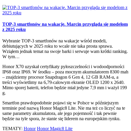
TOP-3 smartfonów na wakacje. Marcin przygląda się modelom
z 2025 roku
Wybranie TOP-3 smartfonów na wakacje wśród modeli,
debiutujących w 2025 roku to wcale nie taka prosta sprawa.
Wziąłem jednak temat na swoje barki i serwuje wam krótki ranking.
W tym…
Honor X70 uzyskał certyfikaty pyłoszczelności i wodoodporności
IP68 oraz IP69. W środku – poza mocnym akumulatorem 8300 mah
– znajdziemy procesor Snapdragon 6 Gen 4, 12 GB RAM-u, a
treści wyświetlimy na 6,79-calowym ekranie OLED 1200 x 2640.
Mimo sporej baterii, telefon będzie miał jedyne 7,9 mm i ważył 199
g.
Smartfon prawdopodobnie pojawi się w Polsce w późniejszym
terminie pod nazwą Honor Magic8 Lite. Nie ma też co liczyć na te
same parametry akumulatora, ale jego pojemność i tak pewnie
będzie na tyle spora, że stanie się liderem na europejskim rynku.
TEMATY:
Honor
Honor Magic8 Lite