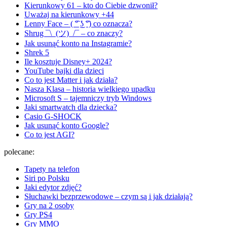
Kierunkowy 61 – kto do Ciebie dzwonił?
Uważaj na kierunkowy +44
Lenny Face – ( ͡° ͜ʖ ͡°) co oznacza?
Shrug ¯\_(ツ)_/¯ – co znaczy?
Jak usunąć konto na Instagramie?
Shrek 5
Ile kosztuje Disney+ 2024?
YouTube bajki dla dzieci
Co to jest Matter i jak działa?
Nasza Klasa – historia wielkiego upadku
Microsoft S – tajemniczy tryb Windows
Jaki smartwatch dla dziecka?
Casio G-SHOCK
Jak usunąć konto Google?
Co to jest AGI?
polecane:
Tapety na telefon
Siri po Polsku
Jaki edytor zdjęć?
Słuchawki bezprzewodowe – czym są i jak działają?
Gry na 2 osoby
Gry PS4
Gry MMO