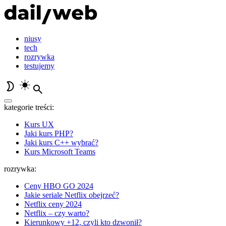
niusy
tech
rozrywka
testujemy
kategorie treści:
Kurs UX
Jaki kurs PHP?
Jaki kurs C++ wybrać?
Kurs Microsoft Teams
rozrywka:
Ceny HBO GO 2024
Jakie seriale Netflix obejrzeć?
Netflix ceny 2024
Netflix – czy warto?
Kierunkowy +12, czyli kto dzwonił?