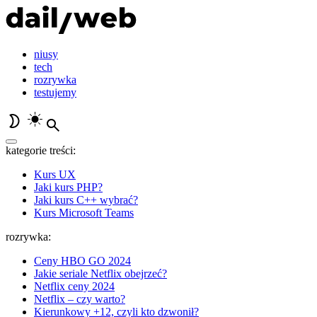
niusy
tech
rozrywka
testujemy
kategorie treści:
Kurs UX
Jaki kurs PHP?
Jaki kurs C++ wybrać?
Kurs Microsoft Teams
rozrywka:
Ceny HBO GO 2024
Jakie seriale Netflix obejrzeć?
Netflix ceny 2024
Netflix – czy warto?
Kierunkowy +12, czyli kto dzwonił?