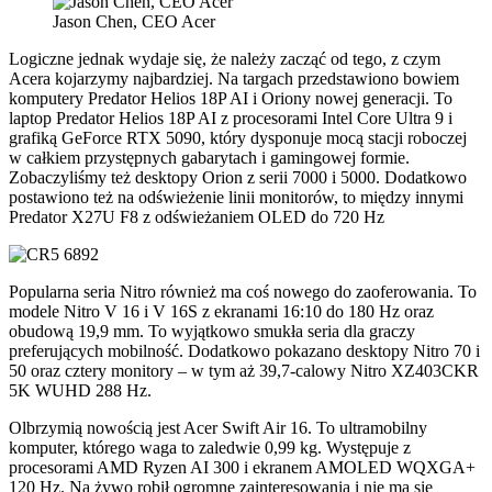
Jason Chen, CEO Acer
Logiczne jednak wydaje się, że należy zacząć od tego, z czym
Acera kojarzymy najbardziej. Na targach przedstawiono bowiem
komputery Predator Helios 18P AI i Oriony nowej generacji. To
laptop Predator Helios 18P AI z procesorami Intel Core Ultra 9 i
grafiką GeForce RTX 5090, który dysponuje mocą stacji roboczej
w całkiem przystępnych gabarytach i gamingowej formie.
Zobaczyliśmy też desktopy Orion z serii 7000 i 5000. Dodatkowo
postawiono też na odświeżenie linii monitorów, to między innymi
Predator X27U F8 z odświeżaniem OLED do 720 Hz
Popularna seria Nitro również ma coś nowego do zaoferowania. To
modele Nitro V 16 i V 16S z ekranami 16:10 do 180 Hz oraz
obudową 19,9 mm. To wyjątkowo smukła seria dla graczy
preferujących mobilność. Dodatkowo pokazano desktopy Nitro 70 i
50 oraz cztery monitory – w tym aż 39,7-calowy Nitro XZ403CKR
5K WUHD 288 Hz.
Olbrzymią nowością jest Acer Swift Air 16. To ultramobilny
komputer, którego waga to zaledwie 0,99 kg. Występuje z
procesorami AMD Ryzen AI 300 i ekranem AMOLED WQXGA+
120 Hz. Na żywo robił ogromne zainteresowania i nie ma się