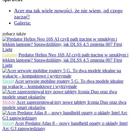
Acer ma tak wiele nowości, że nie wiem, od czego
zacząć!
Galeria:
zobacz także
Gaming
Predator Helios Neo 16S AI czyli path tracing w smukłym i
lekkim laptopie? Sprawdziliśmy, jak DLSS 4.5 zmienia 007 First
Light
Sprzęt
Acer serwuje mobilne routery 5 G. To dwa modele idealne
na wakacje – kompaktowe i wytrzymałe
Mobile
Acer zaprezentował trzy nowe tablety Iconia Duo oraz dwa
modele smart okularów
Sprzęt
Acer Predator Atlas 8 – nowy handheld oparty o układy Intel
Arc G3 zapowiedziany