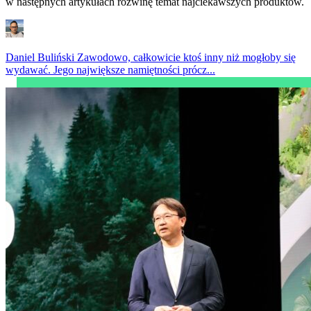
w następnych artykułach rozwinę temat najciekawszych produktów.
Daniel Buliński
Zawodowo, całkowicie ktoś inny niż mogłoby się
wydawać. Jego największe namiętności prócz...