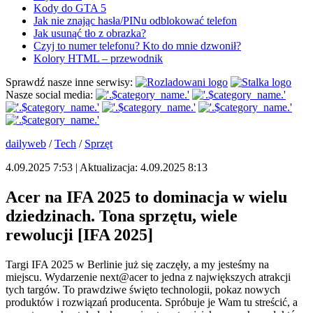
Kody do GTA 5
Jak nie znając hasła/PINu odblokować telefon
Jak usunąć tło z obrazka?
Czyj to numer telefonu? Kto do mnie dzwonił?
Kolory HTML – przewodnik
Sprawdź nasze inne serwisy:
Nasze social media:
dailyweb
/
Tech
/
Sprzęt
4.09.2025 7:53 | Aktualizacja: 4.09.2025 8:13
Acer na IFA 2025 to dominacja w wielu
dziedzinach. Tona sprzętu, wiele
rewolucji [IFA 2025]
Targi IFA 2025 w Berlinie już się zaczęły, a my jesteśmy na
miejscu. Wydarzenie next@acer to jedna z największych atrakcji
tych targów. To prawdziwe święto technologii, pokaz nowych
produktów i rozwiązań producenta. Spróbuje je Wam tu streścić, a