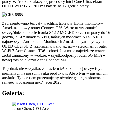
pracy. W środku znalazły się procesory Intel Core Ultra, ekran
OLED WUXGA 120 Hz i bateria na 12 godzin pracy.
Zaprezentowano też cały wachlarz tabletów Iconia, monitorów
Amadana i nowy router Connect T36. Warto tu wspomnieć
szczególnie o tablecie Iconia X12 AMOLED z czasem pracy do 16
godzin, X14 z układem NPU, tańszych modelach A14 i A16 z
najnowszym Androidem. Monitorach Amadana i gamingowym
OLED CE270U Z. Zaprezentowano też nowy stacjonarny router
Wi-Fi 7 Acer Connect T36 – chociaż na mnie największe wrażenie
zrobił zanurzony w wodzie, wszystkoodporny router 5G MiFi w
nowej odsłonie, czyli Acer Connect M4.
To jednak nie wszystko. Znalazłem też kilka mniej oczywistych i
nieznanych na naszym rynku produktów. Ale o tym w następnym
artykule. Tymczasem prezentujemy również galerię z showroomu i
samego wydarzenia next@acer 2025.
Galeria:
Jason Chen, CEO Acer