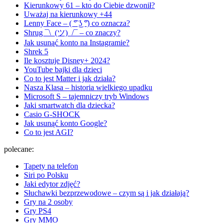
Kierunkowy 61 – kto do Ciebie dzwonił?
Uważaj na kierunkowy +44
Lenny Face – ( ͡° ͜ʖ ͡°) co oznacza?
Shrug ¯\_(ツ)_/¯ – co znaczy?
Jak usunąć konto na Instagramie?
Shrek 5
Ile kosztuje Disney+ 2024?
YouTube bajki dla dzieci
Co to jest Matter i jak działa?
Nasza Klasa – historia wielkiego upadku
Microsoft S – tajemniczy tryb Windows
Jaki smartwatch dla dziecka?
Casio G-SHOCK
Jak usunąć konto Google?
Co to jest AGI?
polecane:
Tapety na telefon
Siri po Polsku
Jaki edytor zdjęć?
Słuchawki bezprzewodowe – czym są i jak działają?
Gry na 2 osoby
Gry PS4
Gry MMO