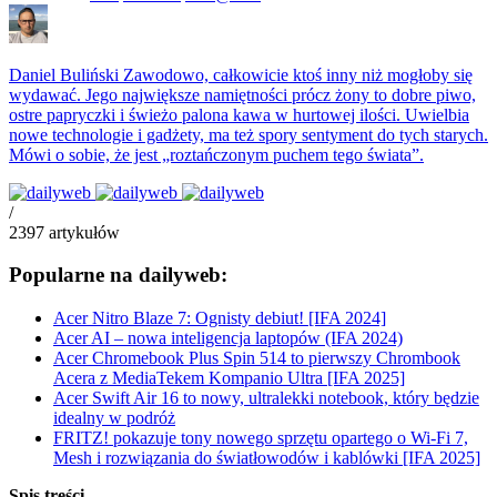
Daniel Buliński
Zawodowo, całkowicie ktoś inny niż mogłoby się
wydawać. Jego największe namiętności prócz żony to dobre piwo,
ostre papryczki i świeżo palona kawa w hurtowej ilości. Uwielbia
nowe technologie i gadżety, ma też spory sentyment do tych starych.
Mówi o sobie, że jest „roztańczonym puchem tego świata”.
/
2397
artykułów
Popularne na dailyweb:
Acer Nitro Blaze 7: Ognisty debiut! [IFA 2024]
Acer AI – nowa inteligencja laptopów (IFA 2024)
Acer Chromebook Plus Spin 514 to pierwszy Chrombook
Acera z MediaTekem Kompanio Ultra [IFA 2025]
Acer Swift Air 16 to nowy, ultralekki notebook, który będzie
idealny w podróż
FRITZ! pokazuje tony nowego sprzętu opartego o Wi-Fi 7,
Mesh i rozwiązania do światłowodów i kablówki [IFA 2025]
Spis treści