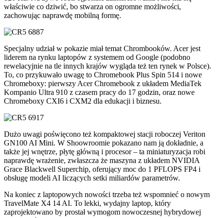
właściwie co dziwić, bo stwarza on ogromne możliwości,
zachowując naprawdę mobilną formę.
Specjalny udział w pokazie miał temat Chrombooków. Acer jest
liderem na rynku laptopów z systemem od Google (podobno
rewelacyjnie na tle innych krajów wygląda też ten rynek w Polsce).
To, co przykuwało uwagę to Chromebook Plus Spin 514 i nowe
Chromeboxy: pierwszy Acer Chromebook z układem MediaTek
Kompanio Ultra 910 z czasem pracy do 17 godzin, oraz nowe
Chromeboxy CXI6 i CXM2 dla edukacji i biznesu.
Dużo uwagi poświęcono też kompaktowej stacji roboczej Veriton
GN100 AI Mini. W Shoowroomie pokazano nam ją dokładnie, a
także jej wnętrze, płytę główną i procesor – ta miniaturyzacja robi
naprawdę wrażenie, zwłaszcza że maszyna z układem NVIDIA
Grace Blackwell Superchip, oferujący moc do 1 PFLOPS FP4 i
obsługę modeli AI liczących setki miliardów parametrów.
Na koniec z laptopowych nowości trzeba też wspomnieć o nowym
TravelMate X4 14 AI. To lekki, wydajny laptop, który
zaprojektowano by prostał wymogom nowoczesnej hybrydowej