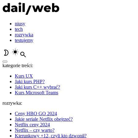
niusy
tech
rozrywka
testujemy
kategorie treści:
Kurs UX
Jaki kurs PHP?
Jaki kurs C++ wybrać?
Kurs Microsoft Teams
rozrywka:
Ceny HBO GO 2024
Jakie seriale Netflix obejrzeć?
Netflix ceny 2024
Netflix – czy warto?
Kierunkowy +12, czyli kto dzwonił?