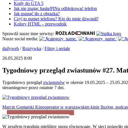
Kody do GTA 5
Jak nie znając hasła/PINu odblokować telefon
Jak usunąć tło z obrazka?
Czyj to numer telefonu? Kto do mnie dzwonił?
Kolory HTML – przewodnik
Sprawdź nasze inne serwisy:
Nasze social media:
dailyweb
/
Rozrywka
/
Filmy i seriale
26.05.2025 8:00
Tygodniowy przegląd zwiastunów #27. Matt
Tygodniowy przegląd
zwiastunów
w okresie 19.05.2025 – 25.05.2025
streamingowe przez ostatnie 7 dni.
Marcin Gontarski
Kinooperator w warszawskim kinie Iluzjon, podcast
W zeszłym tygodniu mieliśmy sporą równowagę. W sieci pojawiło się