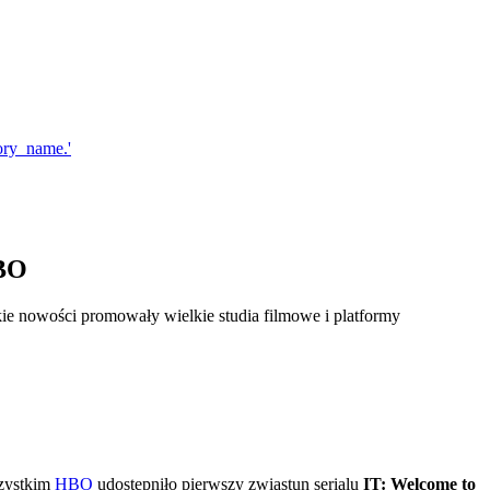
HBO
ie nowości promowały wielkie studia filmowe i platformy
szystkim
HBO
udostępniło pierwszy zwiastun serialu
IT: Welcome to