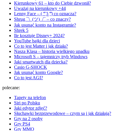
Kierunkowy 61 – kto do Ciebie dzwonił?
Uważaj na kierunkowy +44
Lenny Face – ( ͡° ͜ʖ ͡°) co oznacza?
Shrug ¯\_(ツ)_/¯ – co znaczy?
Jak usunąć konto na Instagramie?
Shrek 5
Ile kosztuje Disney+ 2024?
YouTube bajki dla dzieci
Co to jest Matter i jak działa?
Nasza Klasa – historia wielkiego upadku
Microsoft S – tajemniczy tryb Windows
Jaki smartwatch dla dziecka?
Casio G-SHOCK
Jak usunąć konto Google?
Co to jest AGI?
polecane:
Tapety na telefon
Siri po Polsku
Jaki edytor zdjęć?
Słuchawki bezprzewodowe – czym są i jak działają?
Gry na 2 osoby
Gry PS4
Gry MMO