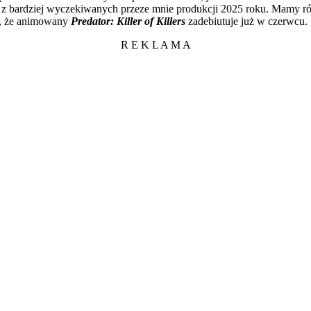
na z bardziej wyczekiwanych przeze mnie produkcji 2025 roku. Mamy 
a, że animowany
Predator: Killer of Killers
zadebiutuje już w czerwcu.
R E K L A M A