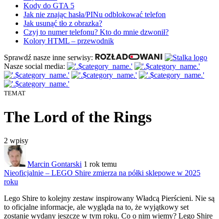
Kody do GTA 5
Jak nie znając hasła/PINu odblokować telefon
Jak usunąć tło z obrazka?
Czyj to numer telefonu? Kto do mnie dzwonił?
Kolory HTML – przewodnik
Sprawdź nasze inne serwisy:
Nasze social media:
TEMAT
The Lord of the Rings
2
wpisy
Marcin Gontarski
1 rok temu
Nieoficjalnie – LEGO Shire zmierza na półki sklepowe w 2025
roku
Lego Shire to kolejny zestaw
inspirowany Władcą Pierścieni. Nie są
to oficjalne informacje, ale wygląda na to, że wyjątkowy set
zostanie wydany jeszcze w tym roku. Co o nim wiemy? Lego Shire