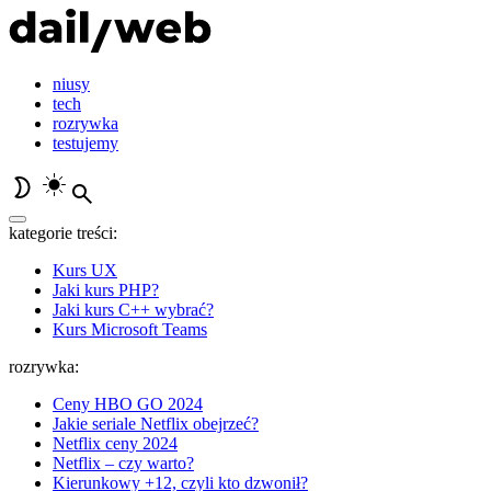
niusy
tech
rozrywka
testujemy
kategorie treści:
Kurs UX
Jaki kurs PHP?
Jaki kurs C++ wybrać?
Kurs Microsoft Teams
rozrywka:
Ceny HBO GO 2024
Jakie seriale Netflix obejrzeć?
Netflix ceny 2024
Netflix – czy warto?
Kierunkowy +12, czyli kto dzwonił?