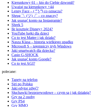
Kierunkowy 61 – kto do Ciebie dzwonił?
Uważaj na kierunkowy +44
Lenny Face – ( ͡° ͜ʖ ͡°) co oznacza?
Shrug ¯\_(ツ)_/¯ – co znaczy?
Jak usunąć konto na Instagramie?
Shrek 5
Ile kosztuje Disney+ 2024?
YouTube bajki dla dzieci
Co to jest Matter i jak działa?
Nasza Klasa – historia wielkiego upadku
Microsoft S – tajemniczy tryb Windows
Jaki smartwatch dla dziecka?
Casio G-SHOCK
Jak usunąć konto Google?
Co to jest AGI?
polecane:
Tapety na telefon
Siri po Polsku
Jaki edytor zdjęć?
Słuchawki bezprzewodowe – czym są i jak działają?
Gry na 2 osoby
Gry PS4
Gry MMO