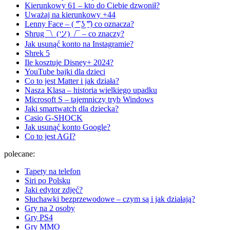
Kierunkowy 61 – kto do Ciebie dzwonił?
Uważaj na kierunkowy +44
Lenny Face – ( ͡° ͜ʖ ͡°) co oznacza?
Shrug ¯\_(ツ)_/¯ – co znaczy?
Jak usunąć konto na Instagramie?
Shrek 5
Ile kosztuje Disney+ 2024?
YouTube bajki dla dzieci
Co to jest Matter i jak działa?
Nasza Klasa – historia wielkiego upadku
Microsoft S – tajemniczy tryb Windows
Jaki smartwatch dla dziecka?
Casio G-SHOCK
Jak usunąć konto Google?
Co to jest AGI?
polecane:
Tapety na telefon
Siri po Polsku
Jaki edytor zdjęć?
Słuchawki bezprzewodowe – czym są i jak działają?
Gry na 2 osoby
Gry PS4
Gry MMO