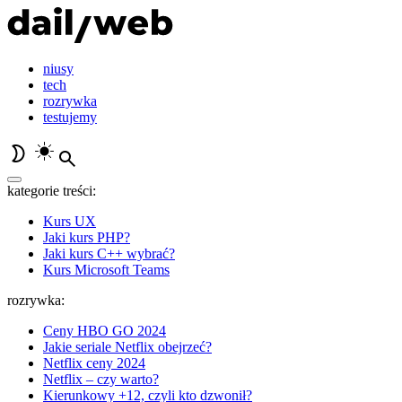
niusy
tech
rozrywka
testujemy
kategorie treści:
Kurs UX
Jaki kurs PHP?
Jaki kurs C++ wybrać?
Kurs Microsoft Teams
rozrywka:
Ceny HBO GO 2024
Jakie seriale Netflix obejrzeć?
Netflix ceny 2024
Netflix – czy warto?
Kierunkowy +12, czyli kto dzwonił?