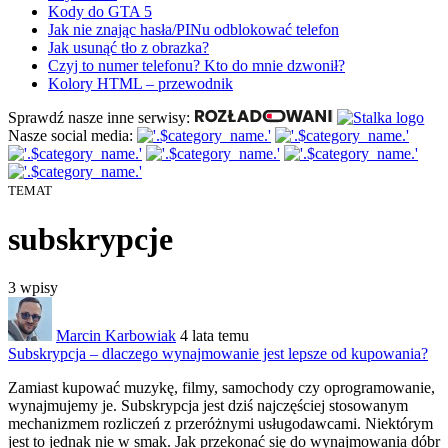
Kody do GTA 5
Jak nie znając hasła/PINu odblokować telefon
Jak usunąć tło z obrazka?
Czyj to numer telefonu? Kto do mnie dzwonił?
Kolory HTML – przewodnik
Sprawdź nasze inne serwisy:
Nasze social media:
TEMAT
subskrypcje
3
wpisy
Marcin Karbowiak
4 lata temu
Subskrypcja – dlaczego wynajmowanie jest lepsze od kupowania?
Zamiast kupować muzykę, filmy, samochody
czy oprogramowanie,
wynajmujemy je. Subskrypcja jest dziś najczęściej stosowanym
mechanizmem rozliczeń z przeróżnymi usługodawcami. Niektórym
jest to jednak nie w smak. Jak przekonać się do wynajmowania dóbr