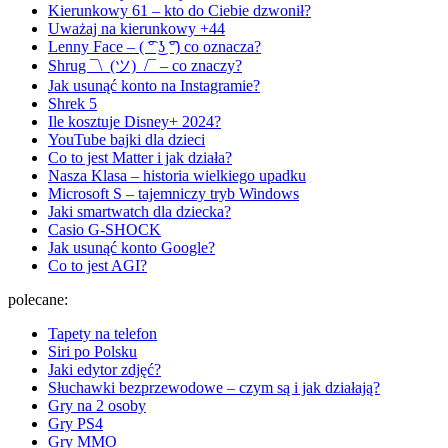
Kierunkowy 61 – kto do Ciebie dzwonił?
Uważaj na kierunkowy +44
Lenny Face – ( ͡° ͜ʖ ͡°) co oznacza?
Shrug ¯\_(ツ)_/¯ – co znaczy?
Jak usunąć konto na Instagramie?
Shrek 5
Ile kosztuje Disney+ 2024?
YouTube bajki dla dzieci
Co to jest Matter i jak działa?
Nasza Klasa – historia wielkiego upadku
Microsoft S – tajemniczy tryb Windows
Jaki smartwatch dla dziecka?
Casio G-SHOCK
Jak usunąć konto Google?
Co to jest AGI?
polecane:
Tapety na telefon
Siri po Polsku
Jaki edytor zdjęć?
Słuchawki bezprzewodowe – czym są i jak działają?
Gry na 2 osoby
Gry PS4
Gry MMO