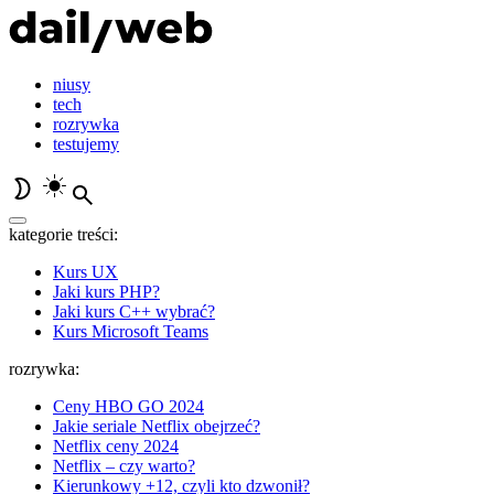
niusy
tech
rozrywka
testujemy
kategorie treści:
Kurs UX
Jaki kurs PHP?
Jaki kurs C++ wybrać?
Kurs Microsoft Teams
rozrywka:
Ceny HBO GO 2024
Jakie seriale Netflix obejrzeć?
Netflix ceny 2024
Netflix – czy warto?
Kierunkowy +12, czyli kto dzwonił?