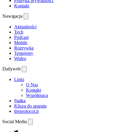
Polityka prywatności
Kontakt
Nawigacja
Aktualności
Tech
Podcast
Mobile
Rozrywka
Testujemy
Wideo
Dailyweb
Linki
O Nas
Kontakt
Współpraca
Stałka
Klisza do aparatu
theprotocol.it
Social Media