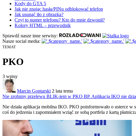
Kody do GTA 5
Jak nie znając hasła/PINu odblokować telefon
Jak usunąć tło z obrazka?
Czyj to numer telefonu? Kto do mnie dzwonił?
Kolory HTML – przewodnik
Sprawdź nasze inne serwisy:
Nasze social media:
TEMAT
PKO
3
wpisy
Marcin Gontarski
2 lata temu
Nie zrobimy przelewu BLIK-iem w PKO BP. Aplikacja IKO nie dzia
Nie działa aplikacja mobilna IKO.
PKO poinformowało o usterce w swo
coś do jedzenia i zapomniałem wziąć ze sobą portfela z kartą płatnic