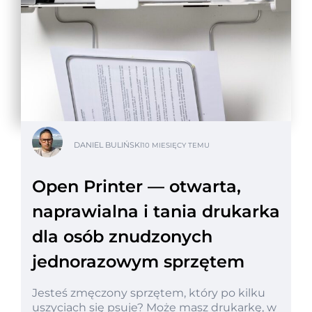
DANIEL BULIŃSKI
10 MIESIĘCY TEMU
Open Printer — otwarta,
naprawialna i tania drukarka
dla osób znudzonych
jednorazowym sprzętem
Jesteś zmęczony sprzętem, który po
kilku
uszyciach się psuje? Może masz drukarkę, w