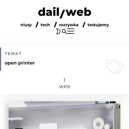
niusy
tech
rozrywka
testujemy
TEMAT
open printer
1
WPIS