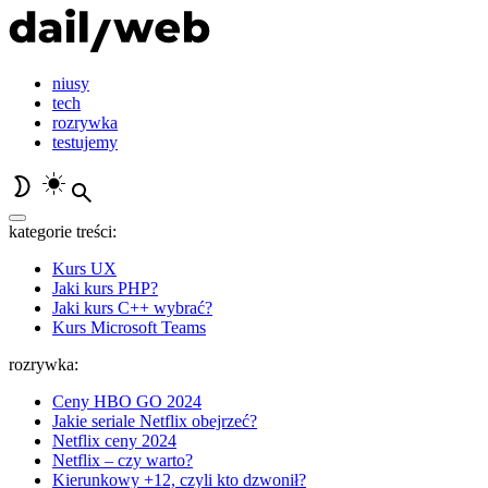
niusy
tech
rozrywka
testujemy
kategorie treści:
Kurs UX
Jaki kurs PHP?
Jaki kurs C++ wybrać?
Kurs Microsoft Teams
rozrywka:
Ceny HBO GO 2024
Jakie seriale Netflix obejrzeć?
Netflix ceny 2024
Netflix – czy warto?
Kierunkowy +12, czyli kto dzwonił?