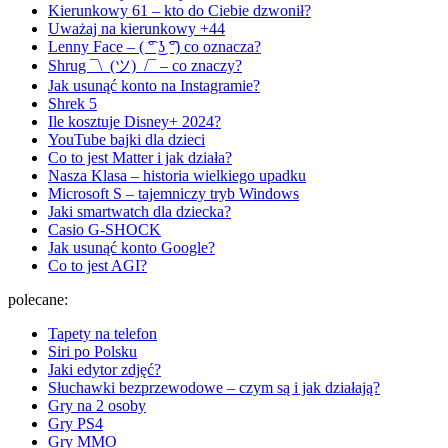
Kierunkowy 61 – kto do Ciebie dzwonił?
Uważaj na kierunkowy +44
Lenny Face – ( ͡° ͜ʖ ͡°) co oznacza?
Shrug ¯\_(ツ)_/¯ – co znaczy?
Jak usunąć konto na Instagramie?
Shrek 5
Ile kosztuje Disney+ 2024?
YouTube bajki dla dzieci
Co to jest Matter i jak działa?
Nasza Klasa – historia wielkiego upadku
Microsoft S – tajemniczy tryb Windows
Jaki smartwatch dla dziecka?
Casio G-SHOCK
Jak usunąć konto Google?
Co to jest AGI?
polecane:
Tapety na telefon
Siri po Polsku
Jaki edytor zdjęć?
Słuchawki bezprzewodowe – czym są i jak działają?
Gry na 2 osoby
Gry PS4
Gry MMO