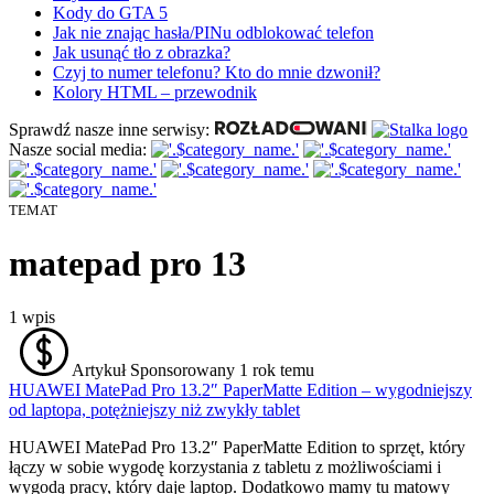
Kody do GTA 5
Jak nie znając hasła/PINu odblokować telefon
Jak usunąć tło z obrazka?
Czyj to numer telefonu? Kto do mnie dzwonił?
Kolory HTML – przewodnik
Sprawdź nasze inne serwisy:
Nasze social media:
TEMAT
matepad pro 13
1
wpis
Artykuł Sponsorowany
1 rok temu
HUAWEI MatePad Pro 13.2″ PaperMatte Edition – wygodniejszy
od laptopa, potężniejszy niż zwykły tablet
HUAWEI MatePad Pro 13.2″ PaperMatte
Edition to sprzęt, który
łączy w sobie wygodę korzystania z tabletu z możliwościami i
wygodą pracy, który daje laptop. Dodatkowo mamy tu matowy