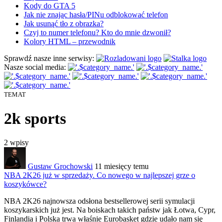
Kody do GTA 5
Jak nie znając hasła/PINu odblokować telefon
Jak usunąć tło z obrazka?
Czyj to numer telefonu? Kto do mnie dzwonił?
Kolory HTML – przewodnik
Sprawdź nasze inne serwisy:
Nasze social media:
TEMAT
2k sports
2
wpisy
Gustaw Grochowski
11 miesięcy temu
NBA 2K26 już w sprzedaży. Co nowego w najlepszej grze o
koszykówce?
NBA 2K26 najnowsza odsłona bestsellerowej
serii symulacji
koszykarskich już jest. Na boiskach takich państw jak Łotwa, Cypr,
Finlandia i Polska trwa właśnie Eurobasket gdzie udało nam się