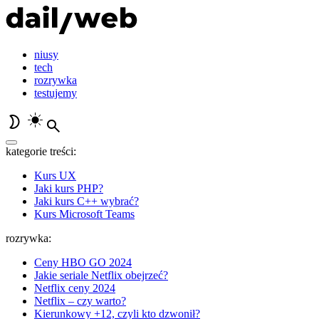
niusy
tech
rozrywka
testujemy
kategorie treści:
Kurs UX
Jaki kurs PHP?
Jaki kurs C++ wybrać?
Kurs Microsoft Teams
rozrywka:
Ceny HBO GO 2024
Jakie seriale Netflix obejrzeć?
Netflix ceny 2024
Netflix – czy warto?
Kierunkowy +12, czyli kto dzwonił?