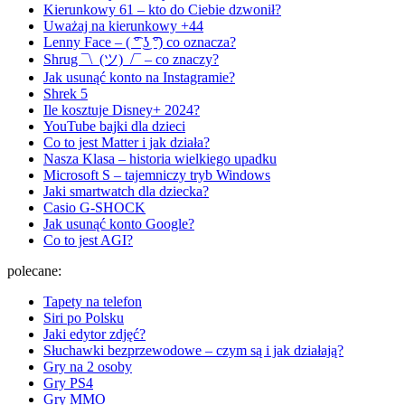
Kierunkowy 61 – kto do Ciebie dzwonił?
Uważaj na kierunkowy +44
Lenny Face – ( ͡° ͜ʖ ͡°) co oznacza?
Shrug ¯\_(ツ)_/¯ – co znaczy?
Jak usunąć konto na Instagramie?
Shrek 5
Ile kosztuje Disney+ 2024?
YouTube bajki dla dzieci
Co to jest Matter i jak działa?
Nasza Klasa – historia wielkiego upadku
Microsoft S – tajemniczy tryb Windows
Jaki smartwatch dla dziecka?
Casio G-SHOCK
Jak usunąć konto Google?
Co to jest AGI?
polecane:
Tapety na telefon
Siri po Polsku
Jaki edytor zdjęć?
Słuchawki bezprzewodowe – czym są i jak działają?
Gry na 2 osoby
Gry PS4
Gry MMO