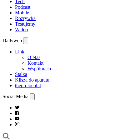
Tech
Podcast
Mobile
Rozrywka
Testujemy
Wideo
Dailyweb
Linki
O Nas
Kontakt
Współpraca
Stałka
Klisza do aparatu
theprotocol.it
Social Media