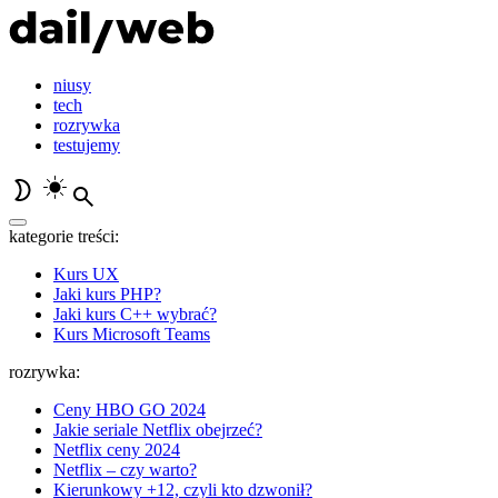
niusy
tech
rozrywka
testujemy
kategorie treści:
Kurs UX
Jaki kurs PHP?
Jaki kurs C++ wybrać?
Kurs Microsoft Teams
rozrywka:
Ceny HBO GO 2024
Jakie seriale Netflix obejrzeć?
Netflix ceny 2024
Netflix – czy warto?
Kierunkowy +12, czyli kto dzwonił?