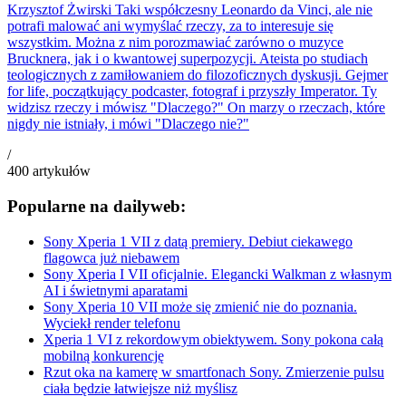
Krzysztof Żwirski
Taki współczesny Leonardo da Vinci, ale nie
potrafi malować ani wymyślać rzeczy, za to interesuje się
wszystkim. Można z nim porozmawiać zarówno o muzyce
Brucknera, jak i o kwantowej superpozycji. Ateista po studiach
teologicznych z zamiłowaniem do filozoficznych dyskusji. Gejmer
for life, początkujący podcaster, fotograf i przyszły Imperator. Ty
widzisz rzeczy i mówisz "Dlaczego?" On marzy o rzeczach, które
nigdy nie istniały, i mówi "Dlaczego nie?"
/
400
artykułów
Popularne na dailyweb:
Sony Xperia 1 VII z datą premiery. Debiut ciekawego
flagowca już niebawem
Sony Xperia I VII oficjalnie. Elegancki Walkman z własnym
AI i świetnymi aparatami
Sony Xperia 10 VII może się zmienić nie do poznania.
Wyciekł render telefonu
Xperia 1 VI z rekordowym obiektywem. Sony pokona całą
mobilną konkurencję
Rzut oka na kamerę w smartfonach Sony. Zmierzenie pulsu
ciała będzie łatwiejsze niż myślisz