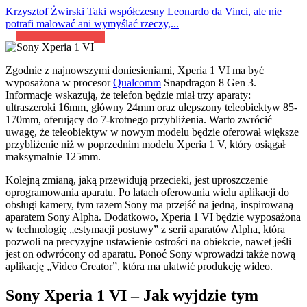
Krzysztof Żwirski
Taki współczesny Leonardo da Vinci, ale nie
potrafi malować ani wymyślać rzeczy,...
Zgodnie z najnowszymi doniesieniami, Xperia 1 VI ma być
wyposażona w procesor
Qualcomm
Snapdragon 8 Gen 3.
Informacje wskazują, że telefon będzie miał trzy aparaty:
ultraszeroki 16mm, główny 24mm oraz ulepszony teleobiektyw 85-
170mm, oferujący do 7-krotnego przybliżenia. Warto zwrócić
uwagę, że teleobiektyw w nowym modelu będzie oferował większe
przybliżenie niż w poprzednim modelu Xperia 1 V, który osiągał
maksymalnie 125mm.
Kolejną zmianą, jaką przewidują przecieki, jest uproszczenie
oprogramowania aparatu. Po latach oferowania wielu aplikacji do
obsługi kamery, tym razem Sony ma przejść na jedną, inspirowaną
aparatem Sony Alpha. Dodatkowo, Xperia 1 VI będzie wyposażona
w technologię „estymacji postawy” z serii aparatów Alpha, która
pozwoli na precyzyjne ustawienie ostrości na obiekcie, nawet jeśli
jest on odwrócony od aparatu. Ponoć Sony wprowadzi także nową
aplikację „Video Creator”, która ma ułatwić produkcję wideo.
Sony Xperia 1 VI – Jak wyjdzie tym