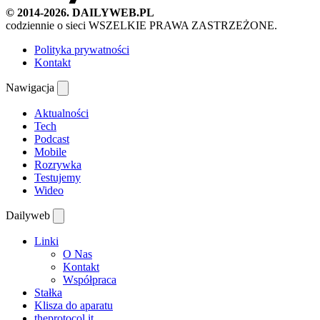
© 2014-2026. DAILYWEB.PL
codziennie o sieci
WSZELKIE PRAWA ZASTRZEŻONE.
Polityka prywatności
Kontakt
Nawigacja
Aktualności
Tech
Podcast
Mobile
Rozrywka
Testujemy
Wideo
Dailyweb
Linki
O Nas
Kontakt
Współpraca
Stałka
Klisza do aparatu
theprotocol.it