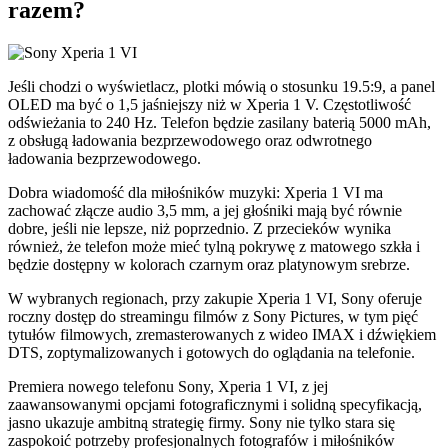
razem?
Jeśli chodzi o wyświetlacz, plotki mówią o stosunku 19.5:9, a panel
OLED ma być o 1,5 jaśniejszy niż w Xperia 1 V. Częstotliwość
odświeżania to 240 Hz. Telefon będzie zasilany baterią 5000 mAh,
z obsługą ładowania bezprzewodowego oraz odwrotnego
ładowania bezprzewodowego.
Dobra wiadomość dla miłośników muzyki: Xperia 1 VI ma
zachować złącze audio 3,5 mm, a jej głośniki mają być równie
dobre, jeśli nie lepsze, niż poprzednio. Z przecieków wynika
również, że telefon może mieć tylną pokrywę z matowego szkła i
będzie dostępny w kolorach czarnym oraz platynowym srebrze.
W wybranych regionach, przy zakupie Xperia 1 VI, Sony oferuje
roczny dostęp do streamingu filmów z Sony Pictures, w tym pięć
tytułów filmowych, zremasterowanych z wideo IMAX i dźwiękiem
DTS, zoptymalizowanych i gotowych do oglądania na telefonie.
Premiera nowego telefonu Sony, Xperia 1 VI, z jej
zaawansowanymi opcjami fotograficznymi i solidną specyfikacją,
jasno ukazuje ambitną strategię firmy. Sony nie tylko stara się
zaspokoić potrzeby profesjonalnych fotografów i miłośników