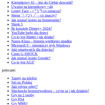
Kierunkowy 61 – kto do Ciebie dzwonił?
Uważaj na kierunkowy +44
Lenny Face – ( ͡° ͜ʖ ͡°) co oznacza?
Shrug ¯\_(ツ)_/¯ – co znaczy?
Jak usunąć konto na Instagramie?
Shrek 5
Ile kosztuje Disney+ 2024?
YouTube bajki dla dzieci
Co to jest Matter i jak działa?
Nasza Klasa – historia wielkiego upadku
Microsoft S – tajemniczy tryb Windows
Jaki smartwatch dla dziecka?
Casio G-SHOCK
Jak usunąć konto Google?
Co to jest AGI?
polecane:
Tapety na telefon
Siri po Polsku
Jaki edytor zdjęć?
Słuchawki bezprzewodowe – czym są i jak działają?
Gry na 2 osoby
Gry PS4
Gry MMO