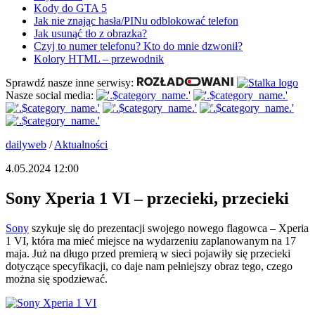
Kody do GTA 5
Jak nie znając hasła/PINu odblokować telefon
Jak usunąć tło z obrazka?
Czyj to numer telefonu? Kto do mnie dzwonił?
Kolory HTML – przewodnik
Sprawdź nasze inne serwisy:
Nasze social media:
dailyweb
/
Aktualności
4.05.2024 12:00
Sony Xperia 1 VI – przecieki, przecieki
Sony
szykuje się do prezentacji swojego nowego flagowca – Xperia
1 VI, która ma mieć miejsce na wydarzeniu zaplanowanym na 17
maja. Już na długo przed premierą w sieci pojawiły się przecieki
dotyczące specyfikacji, co daje nam pełniejszy obraz tego, czego
można się spodziewać.