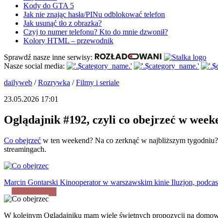
Kody do GTA 5
Jak nie znając hasła/PINu odblokować telefon
Jak usunąć tło z obrazka?
Czyj to numer telefonu? Kto do mnie dzwonił?
Kolory HTML – przewodnik
Sprawdź nasze inne serwisy:
Nasze social media:
dailyweb
/
Rozrywka
/
Filmy i seriale
23.05.2026 17:01
Oglądajnik #192, czyli co obejrzeć w we
Co obejrzeć
w ten weekend? Na co zerknąć w najbliższym tygodniu
streamingach.
Marcin Gontarski
Kinooperator w warszawskim kinie Iluzjon, podcast
W kolejnym Oglądajniku mam wiele świetnych propozycji na domowy 