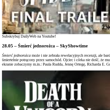
Subskrybuj DailyWeb na Youtube!
28.05 – Śmierć jednorożca – SkyShowtime
Śmierć jednorożca
może i nie zebrała rewelacyjnych recenzji, ale bar
śmiertelnie potrącony przez samochód. Ojciec i córka nie dość, że m
ekranie zobaczymy m.in.: Paula Rudda, Jennę Ortegę, Richarda E. Gr