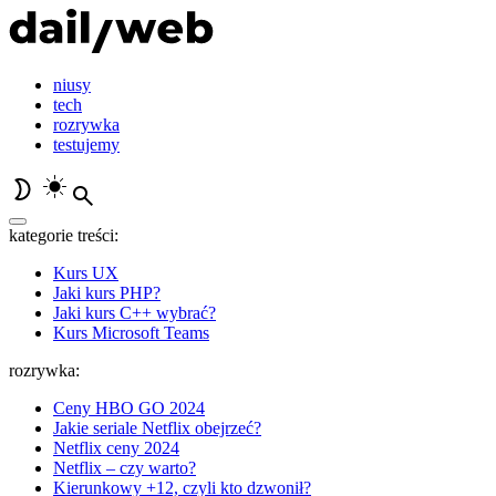
niusy
tech
rozrywka
testujemy
kategorie treści:
Kurs UX
Jaki kurs PHP?
Jaki kurs C++ wybrać?
Kurs Microsoft Teams
rozrywka:
Ceny HBO GO 2024
Jakie seriale Netflix obejrzeć?
Netflix ceny 2024
Netflix – czy warto?
Kierunkowy +12, czyli kto dzwonił?