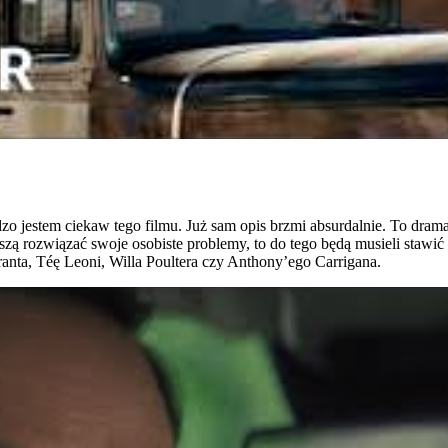
dzo jestem ciekaw tego filmu. Już sam opis brzmi absurdalnie. To dram
uszą rozwiązać swoje osobiste problemy, to do tego będą musieli stawi
anta, Téę Leoni, Willa Poultera czy Anthony’ego Carrigana.