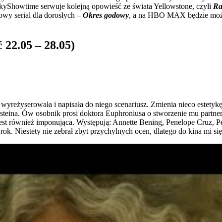
kyShowtime serwuje kolejną opowieść ze świata Yellowstone, czyli
Ra
wy serial dla dorosłych –
Okres godowy
, a na HBO MAX będzie moż
22.05 – 28.05)
wyreżyserowała i napisała do niego scenariusz. Zmienia nieco estetyk
steina. Ów osobnik prosi doktora Euphroniusa o stworzenie mu partne
est również imponująca. Występują: Annette Bening, Penelope Cruz, Pete
rok. Niestety nie zebrał zbyt przychylnych ocen, dlatego do kina mi si