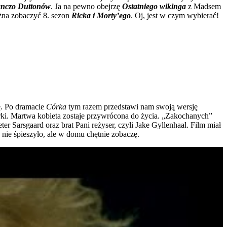
nczo Duttonów
. Ja na pewno obejrzę
Ostatniego wikinga
z Madsem
na zobaczyć 8. sezon
Ricka i Morty’ego
. Oj, jest w czym wybierać!
ę. Po dramacie
Córka
tym razem przedstawi nam swoją wersję
rki. Martwa kobieta zostaje przywrócona do życia. „Zakochanych”
r Sarsgaard oraz brat Pani reżyser, czyli Jake Gyllenhaal. Film miał
ę nie śpieszyło, ale w domu chętnie zobaczę.