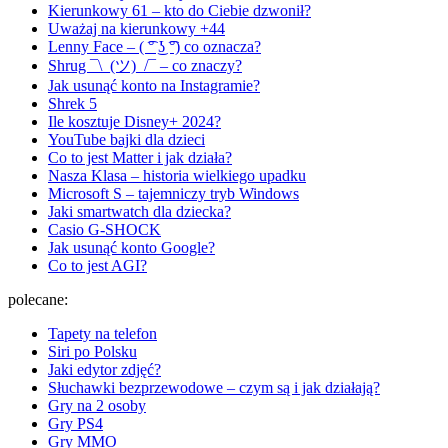
Kierunkowy 61 – kto do Ciebie dzwonił?
Uważaj na kierunkowy +44
Lenny Face – ( ͡° ͜ʖ ͡°) co oznacza?
Shrug ¯\_(ツ)_/¯ – co znaczy?
Jak usunąć konto na Instagramie?
Shrek 5
Ile kosztuje Disney+ 2024?
YouTube bajki dla dzieci
Co to jest Matter i jak działa?
Nasza Klasa – historia wielkiego upadku
Microsoft S – tajemniczy tryb Windows
Jaki smartwatch dla dziecka?
Casio G-SHOCK
Jak usunąć konto Google?
Co to jest AGI?
polecane:
Tapety na telefon
Siri po Polsku
Jaki edytor zdjęć?
Słuchawki bezprzewodowe – czym są i jak działają?
Gry na 2 osoby
Gry PS4
Gry MMO