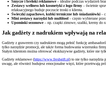
Smycze i breloki reklamowe
– idealne podczas wydarzeń branż
Zestawy wellness lub kosmetyki z logo firmy
– świetnie spra
relaksacyjnego buduje poczucie troski o klienta.
Świeczki zapachowe, kubki termiczne lub śniadaniówki
– c
Mini zestawy narzędzi lub multitool
– często wybierane przez
Upominki sezonowe
– np. czapki zimowe, szaliki, kremy do 
Jak gadżety z nadrukiem wpływają na rela
Gadżety z grawerem czy nadrukiem mogą pełnić funkcję ambasadorów m
tylko narzędzie promocji, ale także forma budowania wizerunku firmy
Stałym klientom można oferować ekskluzywne gadżety, które nie tyl
Gadżety reklamowe (
https://www.freshgift.pl
) to nie tylko narzędzia
uwagę, ale również budujesz emocjonalne więzi, które przetrwają pró