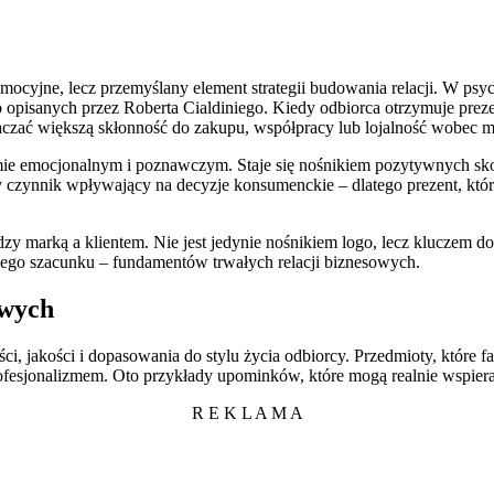
omocyjne, lecz przemyślany element strategii budowania relacji. W psy
 opisanych przez Roberta Cialdiniego. Kiedy odbiorca otrzymuje preze
czać większą skłonność do zakupu, współpracy lub lojalność wobec m
e emocjonalnym i poznawczym. Staje się nośnikiem pozytywnych skoja
 czynnik wpływający na decyzje konsumenckie – dlatego prezent, któr
marką a klientem. Nie jest jedynie nośnikiem logo, lecz kluczem do ś
nego szacunku – fundamentów trwałych relacji biznesowych.
owych
i, jakości i dopasowania do stylu życia odbiorcy. Przedmioty, które f
rofesjonalizmem. Oto przykłady upominków, które mogą realnie wspiera
R E K L A M A