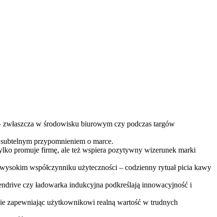
 – zwłaszcza w środowisku biurowym czy podczas targów
ię subtelnym przypomnieniem o marce.
tylko promuje firmę, ale też wspiera pozytywny wizerunek marki
wysokim współczynniku użyteczności – codzienny rytuał picia kawy
endrive czy ładowarka indukcyjna podkreślają innowacyjność i
śnie zapewniając użytkownikowi realną wartość w trudnych