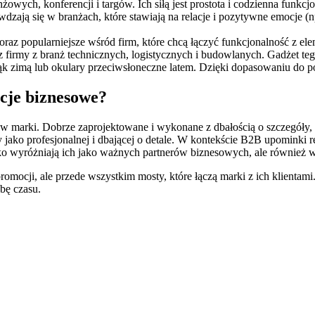
owych, konferencji i targów. Ich siłą jest prostota i codzienna funkcj
wdzają się w branżach, które stawiają na relacje i pozytywne emocje (
oraz popularniejsze wśród firm, które chcą łączyć funkcjonalność z el
 firmy z branż technicznych, logistycznych i budowlanych. Gadżet tego
rąk zimą lub okulary przeciwsłoneczne latem. Dzięki dopasowaniu do p
cje biznesowe?
arki. Dobrze zaprojektowane i wykonane z dbałością o szczegóły, sta
 jako profesjonalnej i dbającej o detale. W kontekście B2B upominki r
ko wyróżniają ich jako ważnych partnerów biznesowych, ale również 
 promocji, ale przede wszystkim mosty, które łączą marki z ich klienta
bę czasu.