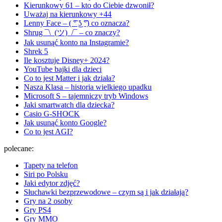
Kierunkowy 61 – kto do Ciebie dzwonił?
Uważaj na kierunkowy +44
Lenny Face – ( ͡° ͜ʖ ͡°) co oznacza?
Shrug ¯\_(ツ)_/¯ – co znaczy?
Jak usunąć konto na Instagramie?
Shrek 5
Ile kosztuje Disney+ 2024?
YouTube bajki dla dzieci
Co to jest Matter i jak działa?
Nasza Klasa – historia wielkiego upadku
Microsoft S – tajemniczy tryb Windows
Jaki smartwatch dla dziecka?
Casio G-SHOCK
Jak usunąć konto Google?
Co to jest AGI?
polecane:
Tapety na telefon
Siri po Polsku
Jaki edytor zdjęć?
Słuchawki bezprzewodowe – czym są i jak działają?
Gry na 2 osoby
Gry PS4
Gry MMO