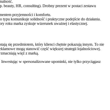
onalność.
np. beauty, HR, consulting). Drobny prezent w postaci zestawu
ementem przyjemności i komfortu.
 typu komunikuje solidność i praktyczne podejście do działania.
ory roku marka zyskuje wizerunek uważnej i elastycznej.
ją się przedmiotem, który klienci chętnie pokazują innym. To nie
eklamowe mogą stanowić część większej strategii lojalnościowej.
wzmacniają więź z marką.
mi. Inwestując w spersonalizowane upominki, nie tylko przyciągasz