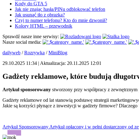
Kody do GTA 5
Jak nie znając hasła/PINu odblokować telefon
Jak usunąć tło z obrazka?
Czyj to numer telefonu? Kto do mnie dzwonił?
Kolory HTML – przewodnik
Sprawdź nasze inne serwisy:
Nasze social media:
dailyweb
/
Rozrywka
/
MiniBlog
29.10.2025 11:34 | Aktualizacja: 20.11.2025 12:01
Gadżety reklamowe, które budują długotrw
Artykuł sponsorowany
stworzony przy współpracy z zewnętrznym 
Gadżety reklamowe od lat stanowią podstawę strategii marketingowyc
Jakie są korzyści płynące z inwestycji w gadżety firmowe? Dlaczeg
Artykuł Sponsorowany
Artykuł opłacony i w pełni dostarczony od ze