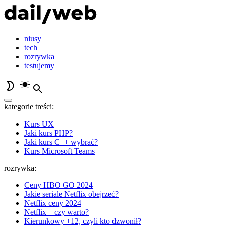
niusy
tech
rozrywka
testujemy
kategorie treści:
Kurs UX
Jaki kurs PHP?
Jaki kurs C++ wybrać?
Kurs Microsoft Teams
rozrywka:
Ceny HBO GO 2024
Jakie seriale Netflix obejrzeć?
Netflix ceny 2024
Netflix – czy warto?
Kierunkowy +12, czyli kto dzwonił?