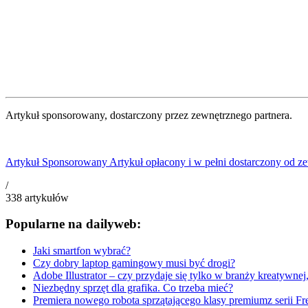
Artykuł sponsorowany, dostarczony przez zewnętrznego partnera.
Artykuł Sponsorowany
Artykuł opłacony i w pełni dostarczony od ze
/
338
artykułów
Popularne na dailyweb:
Jaki smartfon wybrać?
Czy dobry laptop gamingowy musi być drogi?
Adobe Illustrator – czy przydaje się tylko w branży kreatywnej
Niezbędny sprzęt dla grafika. Co trzeba mieć?
Premiera nowego robota sprzątającego klasy premiumz serii Fre