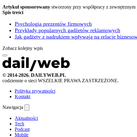
Artykuł sponsorowany
stworzony przy współpracy z zewnętrznym 
Spis treści
Psychologia prezentów firmowych
Przykłady popularnych gadżetów reklamowych
Jak gadżety z nadrukiem wpływają na relacje bizneso
Zobacz kolejny wpis
© 2014-2026. DAILYWEB.PL
codziennie o sieci
WSZELKIE PRAWA ZASTRZEŻONE.
Polityka prywatności
Kontakt
Nawigacja
Aktualności
Tech
Podcast
Mobile