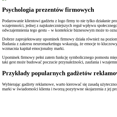
Psychologia prezentów firmowych
Podarowanie klientowi gadżetu z logo firmy to nie tylko działanie pr
wzajemności, jednej z najskuteczniejszych reguł wpływu społecznego
odwzajemnienia tego gestu – w kontekście biznesowym może to ozna
Dobrze zaprojektowany upominek firmowy działa również na poziomi
Badania z zakresu neuromarketingu wskazują, że emocje to kluczowy
wzmacnia kapitał emocjonalny marki.
Upominek firmowy pełni zatem funkcję symbolicznego pomostu między 
taki gest może budować poczucie przynależności, zaufania i wzajem
Przykłady popularnych gadżetów reklam
Wybierając gadżety reklamowe, warto kierować się zasadą użytecznośc
marki w świadomości klienta i tworzą pozytywne skojarzenia z jej p