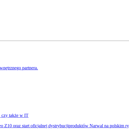
wnętrznego partnera.
, czy także w IT
o Z10 oraz start oficjalnej dystrybucjiproduktów Narwal na polskim r