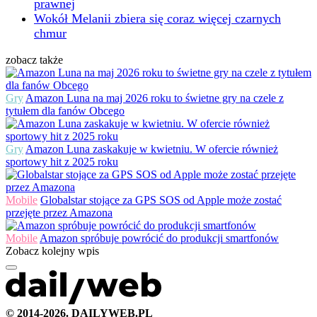
prawnej
Wokół Melanii zbiera się coraz więcej czarnych
chmur
zobacz także
Gry
Amazon Luna na maj 2026 roku to świetne gry na czele z
tytułem dla fanów Obcego
Gry
Amazon Luna zaskakuje w kwietniu. W ofercie również
sportowy hit z 2025 roku
Mobile
Globalstar stojące za GPS SOS od Apple może zostać
przejęte przez Amazona
Mobile
Amazon spróbuje powrócić do produkcji smartfonów
Zobacz kolejny wpis
© 2014-2026. DAILYWEB.PL