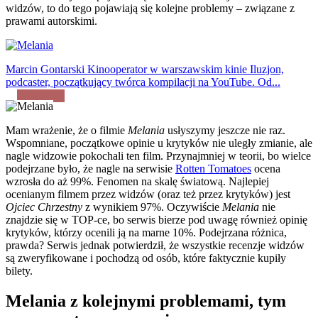
widzów, to do tego pojawiają się kolejne problemy – związane z
prawami autorskimi.
Marcin Gontarski
Kinooperator w warszawskim kinie Iluzjon,
podcaster, początkujący twórca kompilacji na YouTube. Od...
Mam wrażenie, że o filmie
Melania
usłyszymy jeszcze nie raz.
Wspomniane, początkowe opinie u krytyków nie uległy zmianie, ale
nagle widzowie pokochali ten film. Przynajmniej w teorii, bo wielce
podejrzane było, że nagle na serwisie
Rotten Tomatoes
ocena
wzrosła do aż 99%. Fenomen na skalę światową. Najlepiej
ocenianym filmem przez widzów (oraz też przez krytyków) jest
Ojciec Chrzestny
z wynikiem 97%. Oczywiście
Melania
nie
znajdzie się w TOP-ce, bo serwis bierze pod uwagę również opinię
krytyków, którzy ocenili ją na marne 10%. Podejrzana różnica,
prawda? Serwis jednak potwierdził, że wszystkie recenzje widzów
są zweryfikowane i pochodzą od osób, które faktycznie kupiły
bilety.
Melania z kolejnymi problemami, tym