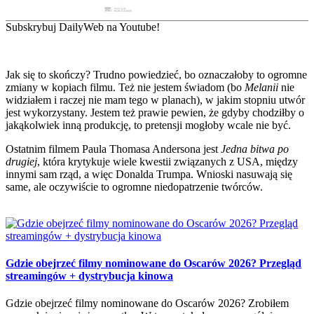
Subskrybuj DailyWeb na Youtube!
Jak się to skończy? Trudno powiedzieć, bo oznaczałoby to ogromne
zmiany w kopiach filmu. Też nie jestem świadom (bo
Melanii
nie
widziałem i raczej nie mam tego w planach), w jakim stopniu utwór
jest wykorzystany. Jestem też prawie pewien, że gdyby chodziłby o
jakąkolwiek inną produkcję, to pretensji mogłoby wcale nie być.
Ostatnim filmem Paula Thomasa Andersona jest
Jedna bitwa po
drugiej
, która krytykuje wiele kwestii związanych z USA, między
innymi sam rząd, a więc Donalda Trumpa. Wnioski nasuwają się
same, ale oczywiście to ogromne niedopatrzenie twórców.
Gdzie obejrzeć filmy nominowane do Oscarów 2026? Przegląd
streamingów + dystrybucja kinowa
Gdzie obejrzeć filmy nominowane do Oscarów 2026? Zrobiłem