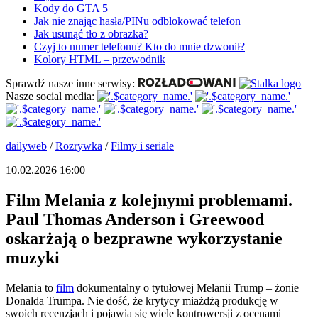
Kody do GTA 5
Jak nie znając hasła/PINu odblokować telefon
Jak usunąć tło z obrazka?
Czyj to numer telefonu? Kto do mnie dzwonił?
Kolory HTML – przewodnik
Sprawdź nasze inne serwisy:
Nasze social media:
dailyweb
/
Rozrywka
/
Filmy i seriale
10.02.2026 16:00
Film Melania z kolejnymi problemami.
Paul Thomas Anderson i Greewood
oskarżają o bezprawne wykorzystanie
muzyki
Melania to
film
dokumentalny o tytułowej Melanii Trump – żonie
Donalda Trumpa. Nie dość, że krytycy miażdżą produkcję w
swoich recenzjach i pojawia się wiele kontrowersji z ocenami