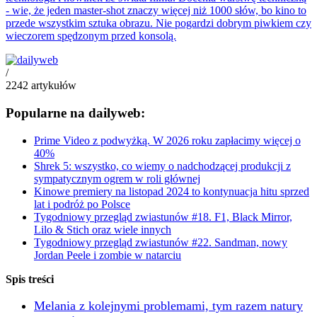
- wie, że jeden master-shot znaczy więcej niż 1000 słów, bo kino to
przede wszystkim sztuka obrazu. Nie pogardzi dobrym piwkiem czy
wieczorem spędzonym przed konsolą.
/
2242
artykułów
Popularne na dailyweb:
Prime Video z podwyżką. W 2026 roku zapłacimy więcej o
40%
Shrek 5: wszystko, co wiemy o nadchodzącej produkcji z
sympatycznym ogrem w roli głównej
Kinowe premiery na listopad 2024 to kontynuacja hitu sprzed
lat i podróż po Polsce
Tygodniowy przegląd zwiastunów #18. F1, Black Mirror,
Lilo & Stich oraz wiele innych
Tygodniowy przegląd zwiastunów #22. Sandman, nowy
Jordan Peele i zombie w natarciu
Spis treści
Melania z kolejnymi problemami, tym razem natury