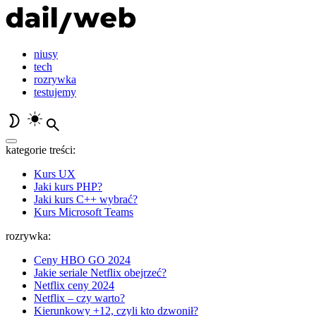
niusy
tech
rozrywka
testujemy
kategorie treści:
Kurs UX
Jaki kurs PHP?
Jaki kurs C++ wybrać?
Kurs Microsoft Teams
rozrywka:
Ceny HBO GO 2024
Jakie seriale Netflix obejrzeć?
Netflix ceny 2024
Netflix – czy warto?
Kierunkowy +12, czyli kto dzwonił?