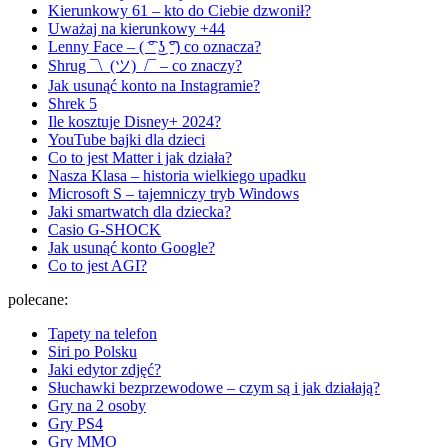
Kierunkowy 61 – kto do Ciebie dzwonił?
Uważaj na kierunkowy +44
Lenny Face – ( ͡° ͜ʖ ͡°) co oznacza?
Shrug ¯\_(ツ)_/¯ – co znaczy?
Jak usunąć konto na Instagramie?
Shrek 5
Ile kosztuje Disney+ 2024?
YouTube bajki dla dzieci
Co to jest Matter i jak działa?
Nasza Klasa – historia wielkiego upadku
Microsoft S – tajemniczy tryb Windows
Jaki smartwatch dla dziecka?
Casio G-SHOCK
Jak usunąć konto Google?
Co to jest AGI?
polecane:
Tapety na telefon
Siri po Polsku
Jaki edytor zdjęć?
Słuchawki bezprzewodowe – czym są i jak działają?
Gry na 2 osoby
Gry PS4
Gry MMO