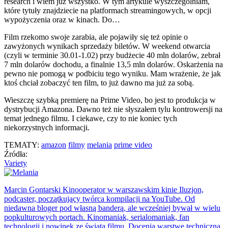
research i wiem już wszystko. W tym artykule wyszczególniam,
które tytuły znajdziecie na platformach streamingowych, w opcji
wypożyczenia oraz w kinach. Do…
Film rzekomo swoje zarabia, ale pojawiły się też opinie o
zawyżonych wynikach sprzedaży biletów. W weekend otwarcia
(czyli w terminie 30.01-1.02) przy budżecie 40 mln dolarów, zebrał
7 mln dolarów dochodu, a finalnie 13,5 mln dolarów. Oskarżenia na
pewno nie pomogą w podbiciu tego wyniku. Mam wrażenie, że jak
ktoś chciał zobaczyć ten film, to już dawno ma już za sobą.
Wieszczę szybką premierę na Prime Video, bo jest to produkcja w
dystrybucji Amazona. Dawno też nie słyszałem tylu kontrowersji na
temat jednego filmu. I ciekawe, czy to nie koniec tych
niekorzystnych informacji.
TEMATY:
amazon
filmy
melania
prime video
Źródła:
Variety
Marcin Gontarski
Kinooperator w warszawskim kinie Iluzjon,
podcaster, początkujący twórca kompilacji na YouTube. Od
niedawna bloger pod własną banderą, ale wcześniej bywał w wielu
popkulturowych portach. Kinomaniak, serialomaniak, fan
technologii i nowinek ze świata filmu. Docenia warstwę techniczną