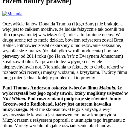
razem natury prawnej
Oczywiście fanów Donalda Trumpa (i jego żony) nie brakuje, a
więc jest to całkiem możliwe, że ludzie faktycznie tak ocenili ten
film (przynajmniej w większości) i nie są to kupione oceny. W
drugą stronę też to może działać, bowiem reżyserem został Brett
Ratner. Filmowiec został oskarżony o molestowanie seksualne,
wycofał się z branży (działał tylko w roli producenta) i po raz
pierwszy od 2014 roku (po
Herculesie
z Dwaynem Johnsonem)
zrealizował film. Na pewno to też wpłynęło na wiele
nieprzychylnych not. Nie zmienia to faktu, że to chyba rekord w
rozbieżności recenzji między widzami, a krytykami. Twórcy filmu
mogą mieć jednak kolejny problem – i to prawny.
Paul Thomas Anderson oskarża twórców filmu
Melania
, że
wykorzystali bez jego zgody utwór, który mogliśmy usłyszeć w
Nici Widmo
. Pod roszczeniami podpisuje się również Jonny
Greenwood z Radiohead, który jest autorem kawałka
muzycznego.
Nikt nie skonsultował tego z artystą, a więc
wykorzystanie kawałka jest naruszeniem praw kompozytora.
Muzyk razem z reżyserem poprosili o usunięcia tego fragmentu z
filmu. Variety wydało oficjalne oświadczenie obu Panów.