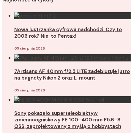
Nowa lustrzanka cyfrowa nadchodzi. Czy to
2006 rok? Nie, to Pentax!
05 sierpnia 2026
7Artisans AF 40mm f/2.5 LITE zadebiutuje jutro
na bagnety Nikon Z oraz L-mount
05 sierpnia 2026
Sony pokazało superteleobiektyw
zmiennoogniskowy ​​FE 100–400 mm F5.6–8
OSS, zaprojektowany z myślą o hobbystach