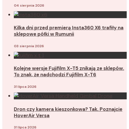
04 sierpnia 2026
Kilka dni przed premierą Insta360 X6 trafiły na
sklepowe półki w Rumunii
03 sierpnia 2026
Kolejne wersje Fujifilm X-T5 znikają ze sklepów.
To znak, że nadchodzi Fujifilm X-T6
31 lipca 2026
Dron czy kamera kieszonkowa? Tak. Poznajcie
HoverAir Versa
31 lipca 2026