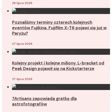
28 lipca 2026
Poznaliśmy terminy czterech kolejnych
eventów Fujikina. Fujifilm X-T6 pojawi się już w
Paryżu?
27 lipca 2026
Kolejny projekt i kolejne miliony. L-bracket od
Peak Design pojawił się na Kickstarterze
27 lipca 2026
7Artisans zapowiada gratkę dla
astrofotografów