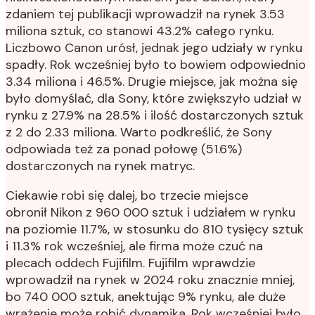
zdaniem tej publikacji wprowadził na rynek 3.53
miliona sztuk, co stanowi 43.2% całego rynku.
Liczbowo Canon urósł, jednak jego udziały w rynku
spadły. Rok wcześniej było to bowiem odpowiednio
3.34 miliona i 46.5%. Drugie miejsce, jak można się
było domyślać, dla Sony, które zwiększyło udział w
rynku z 27.9% na 28.5% i ilość dostarczonych sztuk
z 2 do 2.33 miliona. Warto podkreślić, że Sony
odpowiada też za ponad połowę (51.6%)
dostarczonych na rynek matryc.
Ciekawie robi się dalej, bo trzecie miejsce
obronił Nikon z 960 000 sztuk i udziałem w rynku
na poziomie 11.7%, w stosunku do 810 tysięcy sztuk
i 11.3% rok wcześniej, ale firma może czuć na
plecach oddech Fujifilm. Fujifilm wprawdzie
wprowadził na rynek w 2024 roku znacznie mniej,
bo 740 000 sztuk, anektując 9% rynku, ale duże
wrażenie może robić dynamika. Rok wcześniej było