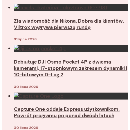
Zła wiadomość dla Nikona. Dobra dla klientów.
Viltrox wygrywa pierwszą rundę
31 lipca 2026
Debiutuje DJI Osmo Pocket 4P z dwiema
kamerami, 17-stopniowym zakresem dynamiki i
10-bitowym D-Log 2
30 lipca 2026
Capture One oddaje Express użytkownikom.
Powrót programu po ponad dwóch latach
30 lipca 2026