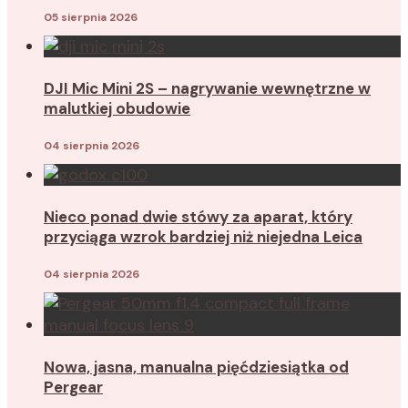
05 sierpnia 2026
DJI Mic Mini 2S – nagrywanie wewnętrzne w
malutkiej obudowie
04 sierpnia 2026
Nieco ponad dwie stówy za aparat, który
przyciąga wzrok bardziej niż niejedna Leica
04 sierpnia 2026
Nowa, jasna, manualna pięćdziesiątka od
Pergear