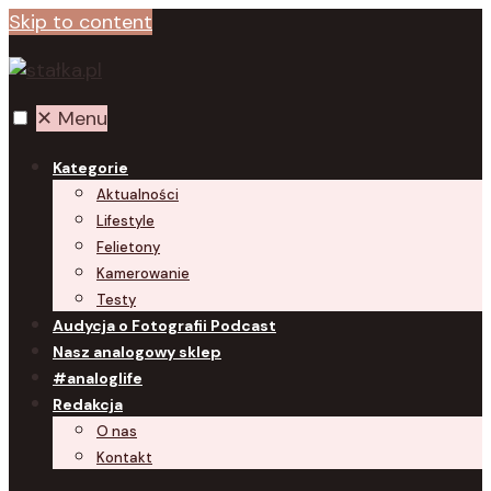
Skip to content
✕
Menu
Kategorie
Aktualności
Lifestyle
Felietony
Kamerowanie
Testy
Audycja o Fotografii Podcast
Nasz analogowy sklep
#analoglife
Redakcja
O nas
Kontakt