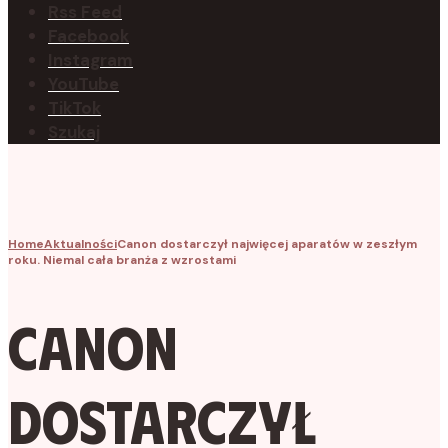
Rss Feed
Facebook
Instagram
YouTube
TikTok
Szukaj
Home
Aktualności
Canon dostarczył najwięcej aparatów w zeszłym
roku. Niemal cała branża z wzrostami
Canon
dostarczył