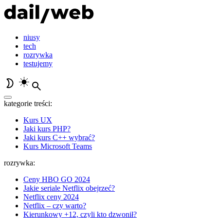
niusy
tech
rozrywka
testujemy
kategorie treści:
Kurs UX
Jaki kurs PHP?
Jaki kurs C++ wybrać?
Kurs Microsoft Teams
rozrywka:
Ceny HBO GO 2024
Jakie seriale Netflix obejrzeć?
Netflix ceny 2024
Netflix – czy warto?
Kierunkowy +12, czyli kto dzwonił?