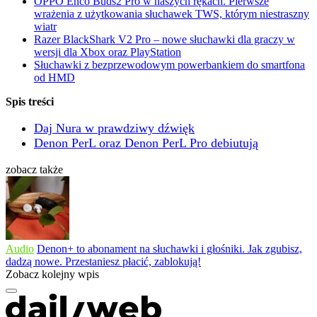
OPPO Enco Buds2 Pro w naszych rękach. Pierwsze
wrażenia z użytkowania słuchawek TWS, którym niestraszny
wiatr
Razer BlackShark V2 Pro – nowe słuchawki dla graczy w
wersji dla Xbox oraz PlayStation
Słuchawki z bezprzewodowym powerbankiem do smartfona
od HMD
Spis treści
Daj Nura w prawdziwy dźwięk
Denon PerL oraz Denon PerL Pro debiutują
zobacz także
Audio
Denon+ to abonament na słuchawki i głośniki. Jak zgubisz,
dadzą nowe. Przestaniesz płacić, zablokują!
Zobacz kolejny wpis