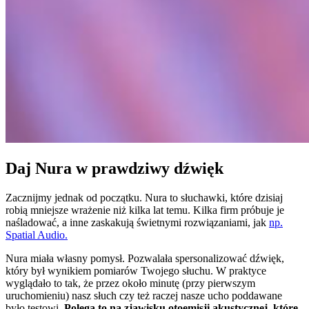
Daj Nura w prawdziwy dźwięk
Zacznijmy jednak od początku. Nura to słuchawki, które dzisiaj
robią mniejsze wrażenie niż kilka lat temu. Kilka firm próbuje je
naśladować, a inne zaskakują świetnymi rozwiązaniami, jak
np.
Spatial Audio.
Nura miała własny pomysł. Pozwalała spersonalizować dźwięk,
który był wynikiem pomiarów Twojego słuchu. W praktyce
wyglądało to tak, że przez około minutę (przy pierwszym
uruchomieniu) nasz słuch czy też raczej nasze ucho poddawane
było testowi.
Polega to na zjawisku otoemisji akustycznej, które