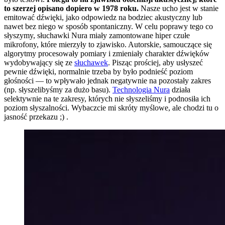
to szerzej opisano dopiero w 1978 roku.
Nasze ucho jest w stanie
emitować dźwięki, jako odpowiedz na bodziec akustyczny lub
nawet bez niego w sposób spontaniczny. W celu poprawy tego co
słyszymy, słuchawki Nura miały zamontowane hiper czułe
mikrofony, które mierzyły to zjawisko. Autorskie, samouczące się
algorytmy procesowały pomiary i zmieniały charakter dźwięków
wydobywający się ze
słuchawek
. Pisząc prościej, aby usłyszeć
pewnie dźwięki, normalnie trzeba by było podnieść poziom
głośności — to wpływało jednak negatywnie na pozostały zakres
(np. słyszelibyśmy za dużo basu).
Technologia Nura
działa
selektywnie na te zakresy, których nie słyszeliśmy i podnosiła ich
poziom słyszalności. Wybaczcie mi skróty myślowe, ale chodzi tu o
jasność przekazu ;) .