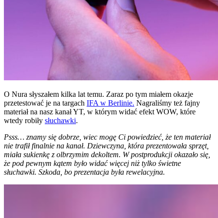
O Nura słyszałem kilka lat temu. Zaraz po tym miałem okazje
przetestować je na targach
IFA w Berlinie.
Nagraliśmy też fajny
materiał na nasz kanał YT, w którym widać efekt WOW, które
wtedy robiły
słuchawki
.
Psss… znamy się dobrze, wiec mogę Ci powiedzieć, że ten materiał
nie trafił finalnie na kanał. Dziewczyna, która prezentowała sprzęt,
miała sukienkę z olbrzymim dekoltem. W postprodukcji okazało się,
że pod pewnym kątem było widać więcej niż tylko świetne
słuchawki. Szkoda, bo prezentacja była rewelacyjna.