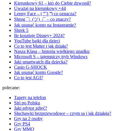
Kierunkowy 61 – kto do Ciebie dzwonił?
Uważaj na kierunkowy +44
Lenny Face – ( ͡° ͜ʖ ͡°) co oznacza?
Shrug ¯\_(ツ)_/¯ – co znaczy?
Jak usunąć konto na Instagramie?
Shrek 5
Ile kosztuje Disney+ 2024?
YouTube bajki dla dzieci
Co to jest Matter i jak działa?
Nasza Klasa – historia wielkiego upadku
Microsoft S – tajemniczy tryb Windows
Jaki smartwatch dla dziecka?
Casio G-SHOCK
Jak usunąć konto Google?
Co to jest AGI?
polecane:
Tapety na telefon
Siri po Polsku
Jaki edytor zdjęć?
Słuchawki bezprzewodowe – czym są i jak działają?
Gry na 2 osoby
Gry PS4
Gry MMO