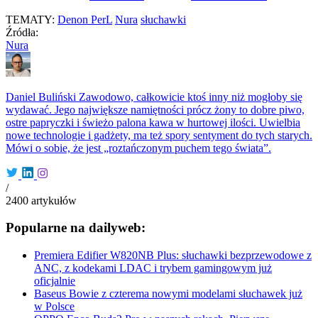
TEMATY:
Denon PerL
Nura
słuchawki
Źródła:
Nura
Daniel Buliński
Zawodowo, całkowicie ktoś inny niż mogłoby się
wydawać. Jego największe namiętności prócz żony to dobre piwo,
ostre papryczki i świeżo palona kawa w hurtowej ilości. Uwielbia
nowe technologie i gadżety, ma też spory sentyment do tych starych.
Mówi o sobie, że jest „roztańczonym puchem tego świata”.
/
2400
artykułów
Popularne na dailyweb:
Premiera Edifier W820NB Plus: słuchawki bezprzewodowe z
ANC, z kodekami LDAC i trybem gamingowym już
oficjalnie
Baseus Bowie z czterema nowymi modelami słuchawek już
w Polsce