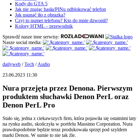
Kody do GTA 5
Jak nie znając hasła/PINu odblokować telefon
Jak usunąć tło z obrazka?
Czyj to numer telefonu? Kto do mnie dzwonił?
Kolory HTML – przewodnik
Sprawdź nasze inne serwisy:
Nasze social media:
dailyweb
/
Tech
/
Audio
23.06.2023 11:30
Nura przejęta przez Denona. Pierwszym
produktem słuchawki Denon PerL oraz
Denon PerL Pro
Stało się, jedna z ciekawszych firm, która pojawiła się ostatnimi laty
na rynku audio, skończyła w portfelu Massimo Corporation. Nura
prawdopodobnie będzie teraz produkowała sprzęt pod szyldem
marki Denon. W sumie to nie tak źle.